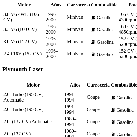
Motor
Años
Carrocería
Combustible
Pot
3.8 V6 4WD (166
1996–
166 CV
Minivan
⛽
Gasolina
CV)
2000
4300rpm
1996–
160 CV
3.3 V6 (160 CV)
Minivan
⛽
Gasolina
2000
4850rpm
1996–
152 CV
3.0 V6 (152 CV)
Minivan
⛽
Gasolina
2000
5200rpm
1996–
152 CV
2.4 i 16V (152 CV)
Minivan
⛽
Gasolina
2000
5200rpm
Plymouth
Laser
Motor
Años
Carrocería
Combustibl
2.0i Turbo (195 CV)
1991–
Coupe
⛽
Gasolina
Automatic
1994
1991–
2.0i Turbo (195 CV)
Coupe
⛽
Gasolina
1994
1989–
2.0i (137 CV) Automatic
Coupe
⛽
Gasolina
1994
1989–
2.0i (137 CV)
Coupe
⛽
Gasolina
1994