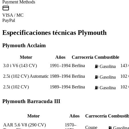
Payment Methods
VISA / MC
Pay
Pal
Especificaciones técnicas
Plymouth
Plymouth
Acclaim
Motor
Años
Carrocería
Combustible
3.0 i V6 (143 CV)
1991–1994
Berlina
143
⛽
Gasolina
2.5i (102 CV) Automatic
1989–1994
Berlina
102
⛽
Gasolina
2.5i (102 CV)
1989–1994
Berlina
102
⛽
Gasolina
Plymouth
Barracuda III
Motor
Años
Carrocería
Combustib
AAR 5.6 V8 (290 CV)
1970–
Coupe
⛽
Gasolin