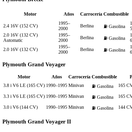
Motor
Años
Carrocería
Combustible
1995–
2.4 16V (152 CV)
Berlina
⛽
Gasolina
2000
2.0 16V (132 CV)
1995–
Berlina
⛽
Gasolina
Automatic
2000
1995–
2.0 16V (132 CV)
Berlina
⛽
Gasolina
2000
Plymouth
Grand Voyager
Motor
Años
Carrocería
Combustible
P
3.8 i V6 LE (165 CV)
1990–1995
Minivan
165 C
⛽
Gasolina
3.3 i V6 LE (165 CV)
1990–1995
Minivan
165 C
⛽
Gasolina
3.0 i V6 (144 CV)
1990–1995
Minivan
144 C
⛽
Gasolina
Plymouth
Grand Voyager II