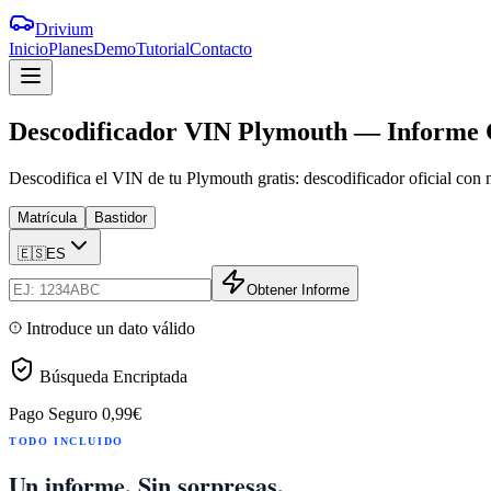
Drivium
Inicio
Planes
Demo
Tutorial
Contacto
Descodificador
VIN
Plymouth
—
Informe
Descodifica el VIN de tu Plymouth gratis: descodificador oficial con
Matrícula
Bastidor
🇪🇸
ES
Obtener Informe
Introduce un dato válido
Búsqueda Encriptada
Pago Seguro
0,99€
TODO INCLUIDO
Un informe. Sin sorpresas.