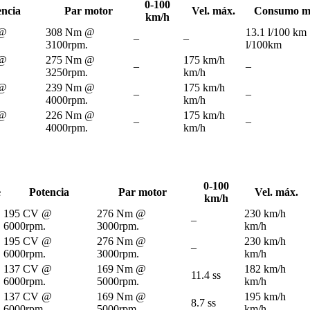
0-100
encia
Par motor
Vel. máx.
Consumo m
km/h
 @
308 Nm @
13.1 l/100 km
–
–
.
3100rpm.
l/100km
 @
275 Nm @
175 km/h
–
–
.
3250rpm.
km/h
 @
239 Nm @
175 km/h
–
–
.
4000rpm.
km/h
 @
226 Nm @
175 km/h
–
–
.
4000rpm.
km/h
0-100
e
Potencia
Par motor
Vel. máx.
km/h
195 CV @
276 Nm @
230 km/h
–
6000rpm.
3000rpm.
km/h
195 CV @
276 Nm @
230 km/h
–
6000rpm.
3000rpm.
km/h
137 CV @
169 Nm @
182 km/h
11.4 ss
6000rpm.
5000rpm.
km/h
137 CV @
169 Nm @
195 km/h
8.7 ss
6000rpm.
5000rpm.
km/h