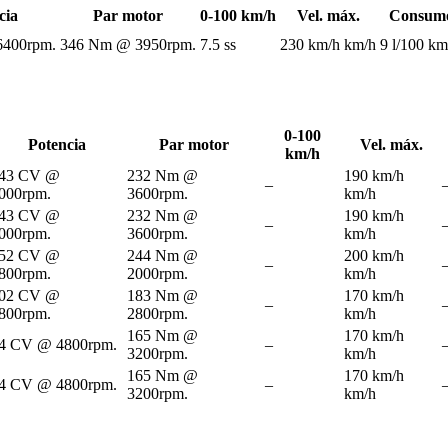
cia
Par motor
0-100 km/h
Vel. máx.
Consumo
6400rpm.
346 Nm @ 3950rpm.
7.5 ss
230 km/h km/h
9 l/100 k
0-100
Potencia
Par motor
Vel. máx.
km/h
43 CV @
232 Nm @
190 km/h
–
000rpm.
3600rpm.
km/h
43 CV @
232 Nm @
190 km/h
–
000rpm.
3600rpm.
km/h
52 CV @
244 Nm @
200 km/h
–
800rpm.
2000rpm.
km/h
02 CV @
183 Nm @
170 km/h
–
800rpm.
2800rpm.
km/h
165 Nm @
170 km/h
4 CV @ 4800rpm.
–
3200rpm.
km/h
165 Nm @
170 km/h
4 CV @ 4800rpm.
–
3200rpm.
km/h