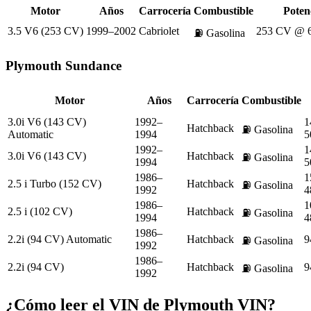
Motor
Años
Carrocería
Combustible
Poten
3.5 V6 (253 CV)
1999–2002
Cabriolet
253 CV @ 
⛽
Gasolina
Plymouth
Sundance
Motor
Años
Carrocería
Combustible
3.0i V6 (143 CV)
1992–
1
Hatchback
⛽
Gasolina
Automatic
1994
5
1992–
1
3.0i V6 (143 CV)
Hatchback
⛽
Gasolina
1994
5
1986–
1
2.5 i Turbo (152 CV)
Hatchback
⛽
Gasolina
1992
4
1986–
1
2.5 i (102 CV)
Hatchback
⛽
Gasolina
1994
4
1986–
2.2i (94 CV) Automatic
Hatchback
9
⛽
Gasolina
1992
1986–
2.2i (94 CV)
Hatchback
9
⛽
Gasolina
1992
¿Cómo leer el VIN de
Plymouth
VIN?