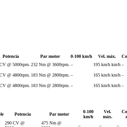
Potencia
Par motor
0-100 km/h
Vel. máx.
Co
 CV @ 5000rpm.
232 Nm @ 3600rpm.
–
195 km/h km/h
–
 CV @ 4800rpm.
183 Nm @ 2800rpm.
–
165 km/h km/h
–
 CV @ 4800rpm.
183 Nm @ 2800rpm.
–
165 km/h km/h
–
0-100
Vel.
Co
le
Potencia
Par motor
km/h
máx.
290 CV @
475 Nm @
–
–
–
a