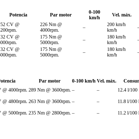
0-100
Potencia
Par motor
Vel. máx.
km/h
152 CV @
226 Nm @
200 km/h
–
5200rpm.
4000rpm.
km/h
132 CV @
175 Nm @
180 km/h
–
6000rpm.
5000rpm.
km/h
132 CV @
175 Nm @
180 km/h
–
6000rpm.
5000rpm.
km/h
otencia
Par motor
0-100 km/h
Vel. máx.
Consum
V @ 4000rpm.
289 Nm @ 3600rpm.
–
–
12.4 l/100
V @ 4800rpm.
263 Nm @ 3600rpm.
–
–
11.8 l/100
V @ 5000rpm.
235 Nm @ 2800rpm.
–
–
11.2 l/100