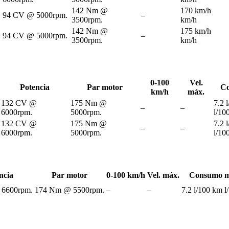
142 Nm @
170 km/h
94 CV @ 5000rpm.
–
3500rpm.
km/h
142 Nm @
175 km/h
94 CV @ 5000rpm.
–
3500rpm.
km/h
0-100
Vel.
Potencia
Par motor
Co
km/h
máx.
132 CV @
175 Nm @
7.2 
–
–
6000rpm.
5000rpm.
l/10
132 CV @
175 Nm @
7.2 
–
–
6000rpm.
5000rpm.
l/10
ncia
Par motor
0-100 km/h
Vel. máx.
Consumo m
 6600rpm.
174 Nm @ 5500rpm.
–
–
7.2 l/100 km 