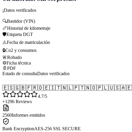
¡Datos verificados
🔍
Bastidor (VIN)
📏
Historial de kilometraje
🛡️
Etiqueta DGT
⚠️
Fecha de matriculación
🔒
Co2 y consumos
🚨
Robado
⚙️
Ficha técnica
📄
PDF
Estado de consulta
Datos verificados
🇪🇸
🇬🇧
🇫🇷
🇩🇪
🇮🇹
🇳🇱
🇵🇹
🇳🇴
🇵🇱
🇺🇸
🇦🇪
4.7/5
+1296 Reviews
2560
Informes emitidos
Bank Encryption
AES-256 SSL SECURE