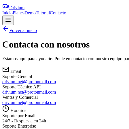
Drivium
Inicio
Planes
Demo
Tutorial
Contacto
Volver al inicio
Contacta con
nosotros
Estamos aquí para ayudarte. Ponte en contacto con nuestro equipo para
Email
Soporte General
drivium.net@protonmail.com
Soporte Técnico API
drivium.net@protonmail.com
Ventas y Comercial
drivium.net@protonmail.com
Horarios
Soporte por Email
24/7 - Respuesta en 24h
Soporte Enterprise