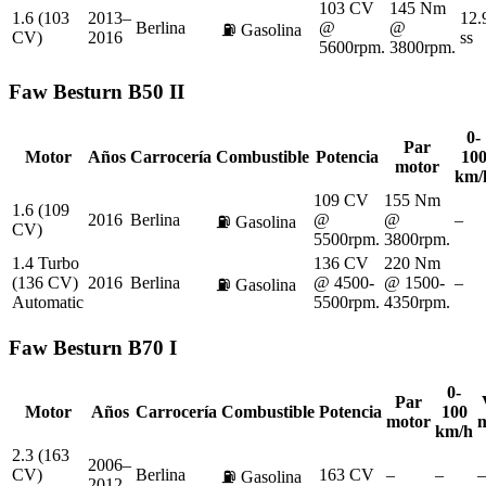
103 CV
145 Nm
1.6 (103
2013–
12.
Berlina
@
@
⛽
Gasolina
CV)
2016
ss
5600rpm.
3800rpm.
Faw
Besturn B50 II
0-
Par
Motor
Años
Carrocería
Combustible
Potencia
10
motor
km/
109 CV
155 Nm
1.6 (109
2016
Berlina
@
@
–
⛽
Gasolina
CV)
5500rpm.
3800rpm.
1.4 Turbo
136 CV
220 Nm
(136 CV)
2016
Berlina
@ 4500-
@ 1500-
–
⛽
Gasolina
Automatic
5500rpm.
4350rpm.
Faw
Besturn B70 I
0-
Par
Motor
Años
Carrocería
Combustible
Potencia
100
motor
km/h
2.3 (163
2006–
CV)
Berlina
163 CV
–
–
–
⛽
Gasolina
2012