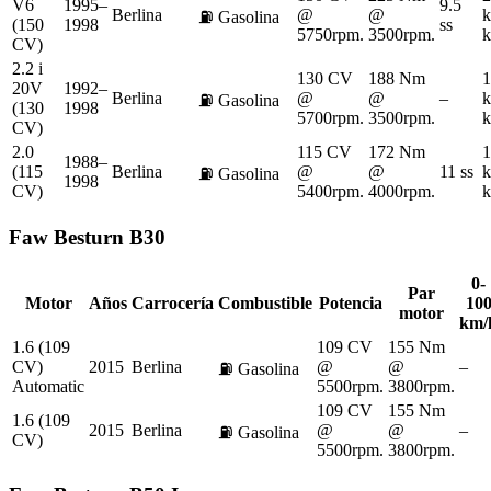
V6
1995–
9.5
Berlina
@
@
k
⛽
Gasolina
(150
1998
ss
5750rpm.
3500rpm.
k
CV)
2.2 i
130 CV
188 Nm
1
20V
1992–
Berlina
@
@
–
k
⛽
Gasolina
(130
1998
5700rpm.
3500rpm.
k
CV)
2.0
115 CV
172 Nm
1
1988–
(115
Berlina
@
@
11 ss
k
⛽
Gasolina
1998
CV)
5400rpm.
4000rpm.
k
Faw
Besturn B30
0-
Par
Motor
Años
Carrocería
Combustible
Potencia
10
motor
km/
1.6 (109
109 CV
155 Nm
CV)
2015
Berlina
@
@
–
⛽
Gasolina
Automatic
5500rpm.
3800rpm.
109 CV
155 Nm
1.6 (109
2015
Berlina
@
@
–
⛽
Gasolina
CV)
5500rpm.
3800rpm.