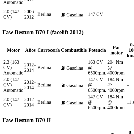
Automatic
2.0 (147
2006–
Berlina
147 CV
–
–
–
⛽
Gasolina
CV)
2012
Faw
Besturn B70 I (facelift 2012)
0-
Par
Motor
Años
Carrocería
Combustible
Potencia
10
motor
km
2.3 (163
163 CV
204 Nm
2012–
CV)
Berlina
@
@
–
⛽
Gasolina
2014
Automatic
6500rpm.
4000rpm.
2.0 (147
147 CV
184 Nm
2012–
CV)
Berlina
@
@
–
⛽
Gasolina
2014
Automatic
6500rpm.
4000rpm.
147 CV
184 Nm
2.0 (147
2012–
Berlina
@
@
11 
⛽
Gasolina
CV)
2014
6500rpm.
4000rpm.
Faw
Besturn B70 II
0-