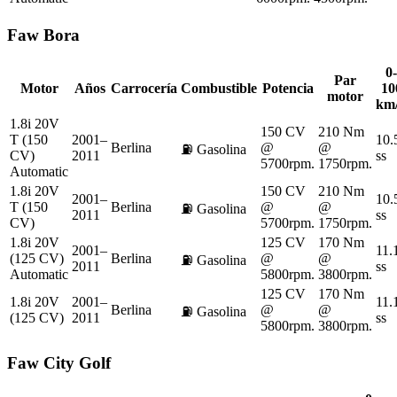
Faw
Bora
0-
Par
Motor
Años
Carrocería
Combustible
Potencia
10
motor
km
1.8i 20V
150 CV
210 Nm
T (150
2001–
10.
Berlina
@
@
⛽
Gasolina
CV)
2011
ss
5700rpm.
1750rpm.
Automatic
1.8i 20V
150 CV
210 Nm
2001–
10.
T (150
Berlina
@
@
⛽
Gasolina
2011
ss
CV)
5700rpm.
1750rpm.
1.8i 20V
125 CV
170 Nm
2001–
11.
(125 CV)
Berlina
@
@
⛽
Gasolina
2011
ss
Automatic
5800rpm.
3800rpm.
125 CV
170 Nm
1.8i 20V
2001–
11.
Berlina
@
@
⛽
Gasolina
(125 CV)
2011
ss
5800rpm.
3800rpm.
Faw
City Golf