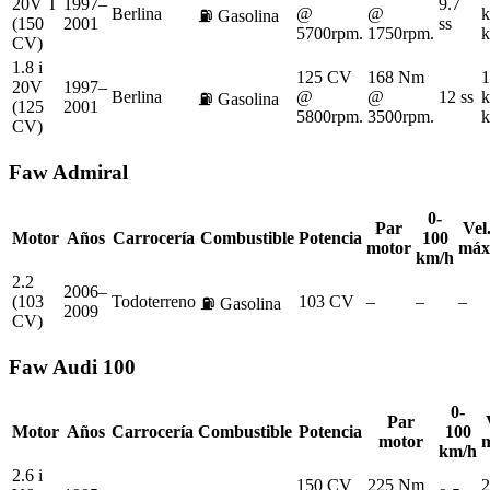
20V T
1997–
9.7
Berlina
@
@
k
⛽
Gasolina
(150
2001
ss
5700rpm.
1750rpm.
k
CV)
1.8 i
125 CV
168 Nm
1
20V
1997–
Berlina
@
@
12 ss
k
⛽
Gasolina
(125
2001
5800rpm.
3500rpm.
k
CV)
Faw
Admiral
0-
Par
Vel
Motor
Años
Carrocería
Combustible
Potencia
100
motor
máx
km/h
2.2
2006–
(103
Todoterreno
103 CV
–
–
–
⛽
Gasolina
2009
CV)
Faw
Audi 100
0-
Par
Motor
Años
Carrocería
Combustible
Potencia
100
motor
km/h
2.6 i
150 CV
225 Nm
2