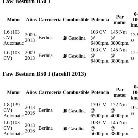
Faw
Besturn B50 I
0-
Par
Motor
Años
Carrocería
Combustible
Potencia
10
motor
km
1.6 (103
103 CV
145 Nm
2009–
13.
CV)
Berlina
@
@
⛽
Gasolina
2013
ss
Automatic
6400rpm.
3800rpm.
103 CV
145 Nm
1.6 (103
2009–
12.
Berlina
@
@
⛽
Gasolina
CV)
2013
ss
6400rpm.
3800rpm.
Faw
Besturn B50 I (facelift 2013)
0-
Par
Motor
Años
Carrocería
Combustible
Potencia
10
motor
km
1.8 (139
139 CV
172 Nm
2013–
10.
CV)
Berlina
@
@
⛽
Gasolina
2016
ss
Automatic
6500rpm.
4000rpm.
1.6 (103
103 CV
145 Nm
2013–
CV)
Berlina
@
@
–
⛽
Gasolina
2016
Automatic
5600rpm.
3800rpm.