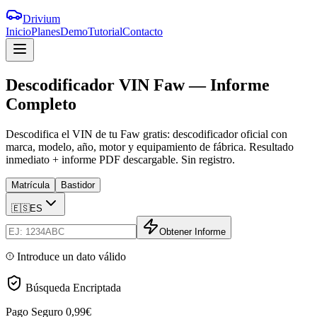
Drivium
Inicio
Planes
Demo
Tutorial
Contacto
Descodificador
VIN
Faw
—
Informe
Completo
Descodifica el VIN de tu Faw gratis: descodificador oficial con
marca, modelo, año, motor y equipamiento de fábrica. Resultado
inmediato + informe PDF descargable. Sin registro.
Matrícula
Bastidor
🇪🇸
ES
Obtener Informe
Introduce un dato válido
Búsqueda Encriptada
Pago Seguro
0,99€