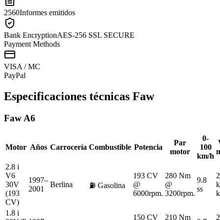
2560
Informes emitidos
Bank Encryption
AES-256 SSL SECURE
Payment Methods
VISA / MC
Pay
Pal
Especificaciones técnicas
Faw
Faw
A6
0-
Par
Motor
Años
Carrocería
Combustible
Potencia
100
motor
km/h
2.8 i
V6
193 CV
280 Nm
2
1997–
9.8
30V
Berlina
@
@
k
⛽
Gasolina
2001
ss
(193
6000rpm.
3200rpm.
k
CV)
1.8 i
150 CV
210 Nm
2