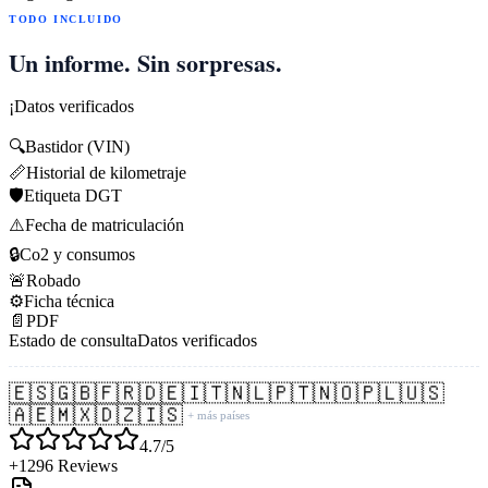
TODO INCLUIDO
Un informe. Sin sorpresas.
¡Datos verificados
🔍
Bastidor (VIN)
📏
Historial de kilometraje
🛡️
Etiqueta DGT
⚠️
Fecha de matriculación
🔒
Co2 y consumos
🚨
Robado
⚙️
Ficha técnica
📄
PDF
Estado de consulta
Datos verificados
🇪🇸
🇬🇧
🇫🇷
🇩🇪
🇮🇹
🇳🇱
🇵🇹
🇳🇴
🇵🇱
🇺🇸
🇦🇪
🇲🇽
🇩🇿
🇮🇸
+ más países
4.7/5
+1296 Reviews