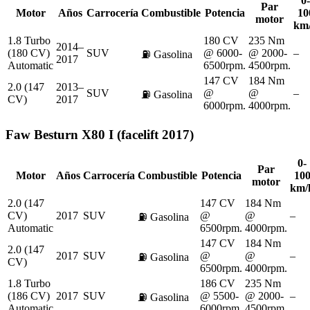
0-
Par
Motor
Años
Carrocería
Combustible
Potencia
10
motor
km
1.8 Turbo
180 CV
235 Nm
2014–
(180 CV)
SUV
@ 6000-
@ 2000-
–
⛽
Gasolina
2017
Automatic
6500rpm.
4500rpm.
147 CV
184 Nm
2.0 (147
2013–
SUV
@
@
–
⛽
Gasolina
CV)
2017
6000rpm.
4000rpm.
Faw
Besturn X80 I (facelift 2017)
0-
Par
Motor
Años
Carrocería
Combustible
Potencia
10
motor
km/
2.0 (147
147 CV
184 Nm
CV)
2017
SUV
@
@
–
⛽
Gasolina
Automatic
6500rpm.
4000rpm.
147 CV
184 Nm
2.0 (147
2017
SUV
@
@
–
⛽
Gasolina
CV)
6500rpm.
4000rpm.
1.8 Turbo
186 CV
235 Nm
(186 CV)
2017
SUV
@ 5500-
@ 2000-
–
⛽
Gasolina
Automatic
6000rpm.
4500rpm.