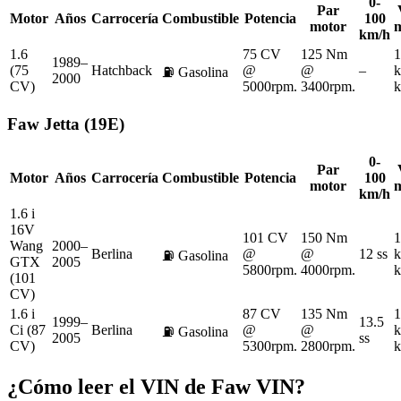
0-
Par
Motor
Años
Carrocería
Combustible
Potencia
100
motor
km/h
1.6
75 CV
125 Nm
1
1989–
(75
Hatchback
@
@
–
k
⛽
Gasolina
2000
CV)
5000rpm.
3400rpm.
k
Faw
Jetta (19E)
0-
Par
Motor
Años
Carrocería
Combustible
Potencia
100
motor
km/h
1.6 i
16V
101 CV
150 Nm
1
Wang
2000–
Berlina
@
@
12 ss
k
⛽
Gasolina
GTX
2005
5800rpm.
4000rpm.
k
(101
CV)
1.6 i
87 CV
135 Nm
1
1999–
13.5
Ci (87
Berlina
@
@
k
⛽
Gasolina
2005
ss
CV)
5300rpm.
2800rpm.
k
¿Cómo leer el VIN de
Faw
VIN?