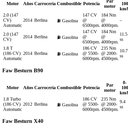
Par
Motor
Años
Carrocería
Combustible
Potencia
10
motor
km/
2.0 (147
147 CV
184 Nm
CV)
2014
Berlina
@
@
–
⛽
Gasolina
Automatic
6500rpm.
4000rpm.
147 CV
184 Nm
2.0 (147
11.5
2014
Berlina
@
@
⛽
Gasolina
CV)
ss
6500rpm.
4000rpm.
1.8 T
186 CV
235 Nm
10.7
(186 CV)
2014
Berlina
@ 5500-
@ 2000-
⛽
Gasolina
ss
Automatic
6000rpm.
4500rpm.
Faw
Besturn B90
0-
Par
Motor
Años
Carrocería
Combustible
Potencia
10
motor
km/
1.8 Turbo
186 CV
235 Nm
9.4
(186 CV)
2012
Berlina
@ 5500-
@ 2000-
⛽
Gasolina
ss
Automatic
6000rpm.
4500rpm.
Faw
Besturn X40