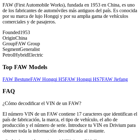
FAW (First Automobile Works), fundada en 1953 en China, es uno
de los fabricantes de automóviles más antiguos del país. Es conocida
por su marca de lujo Hongqi y por su amplia gama de vehículos
comerciales y de pasajeros.
Founded
1953
Origin
China
Group
FAW Group
Segment
Generalist
Petrol
Hybrid
Electric
Top
FAW
Models
FAW
Bestune
FAW
Hongqi H5
FAW
Hongqi HS7
FAW
Jiefang
FAQ
¿Cómo decodificar el VIN de un FAW?
El número VIN de un FAW contiene 17 caracteres que identifican el
país de fabricación, la marca, el tipo de vehículo, el año de
producción y el número de serie. Introduce tu VIN en Drivium para
obtener toda la información decodificada al instante.