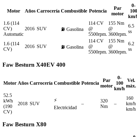
0-
Par
Motor
Años
Carrocería
Combustible
Potencia
10
motor
km/
1.6 (114
114 CV
155 Nm
6.5
CV)
2016
SUV
@
@
⛽
Gasolina
ss
Automatic
5500rpm.
3600rpm.
114 CV
155 Nm
1.6 (114
6.2
2016
SUV
@
@
⛽
Gasolina
CV)
ss
5500rpm.
3600rpm.
Faw
Besturn X40EV 400
0-
Par
Vel.
Motor
Años
Carrocería
Combustible
Potencia
100
motor
máx.
km/h
52.5
160
⚡
kWh
320
2018
SUV
–
–
km/h
(190
Nm
Electricidad
km/h
CV)
Faw
Besturn X80