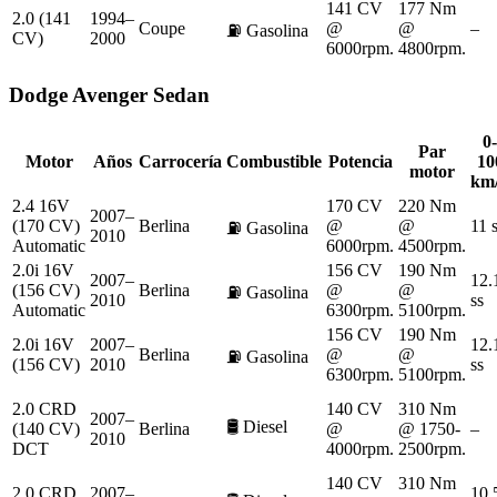
141 CV
177 Nm
2.0 (141
1994–
Coupe
@
@
–
⛽
Gasolina
CV)
2000
6000rpm.
4800rpm.
Dodge
Avenger Sedan
0-
Par
Motor
Años
Carrocería
Combustible
Potencia
10
motor
km
2.4 16V
170 CV
220 Nm
2007–
(170 CV)
Berlina
@
@
11 
⛽
Gasolina
2010
Automatic
6000rpm.
4500rpm.
2.0i 16V
156 CV
190 Nm
2007–
12.
(156 CV)
Berlina
@
@
⛽
Gasolina
2010
ss
Automatic
6300rpm.
5100rpm.
156 CV
190 Nm
2.0i 16V
2007–
12.
Berlina
@
@
⛽
Gasolina
(156 CV)
2010
ss
6300rpm.
5100rpm.
2.0 CRD
140 CV
310 Nm
2007–
🛢️
Diesel
(140 CV)
Berlina
@
@ 1750-
–
2010
DCT
4000rpm.
2500rpm.
140 CV
310 Nm
2.0 CRD
2007–
10.