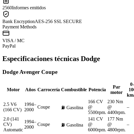
2560
Informes emitidos
Bank Encryption
AES-256 SSL SECURE
Payment Methods
VISA / MC
Pay
Pal
Especificaciones técnicas
Dodge
Dodge
Avenger Coupe
0-
Par
Motor
Años
Carrocería
Combustible
Potencia
10
motor
km
166 CV
230 Nm
2.5 V6
1994–
Coupe
@
@
–
⛽
Gasolina
(166 CV)
2000
5500rpm.
4400rpm.
2.0 (141
141 CV
177 Nm
1994–
CV)
Coupe
@
@
–
⛽
Gasolina
2000
Automatic
6000rpm.
4800rpm.