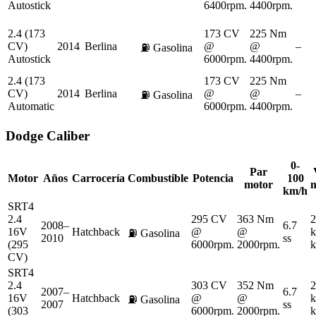
Autostick
6400rpm.
4400rpm.
2.4 (173
173 CV
225 Nm
CV)
2014
Berlina
@
@
–
⛽
Gasolina
Autostick
6000rpm.
4400rpm.
2.4 (173
173 CV
225 Nm
CV)
2014
Berlina
@
@
–
⛽
Gasolina
Automatic
6000rpm.
4400rpm.
Dodge
Caliber
0-
Par
Motor
Años
Carrocería
Combustible
Potencia
100
motor
km/h
SRT4
2.4
295 CV
363 Nm
2
2008–
6.7
16V
Hatchback
@
@
k
⛽
Gasolina
2010
ss
(295
6000rpm.
2000rpm.
k
CV)
SRT4
2.4
303 CV
352 Nm
2
2007–
6.7
16V
Hatchback
@
@
k
⛽
Gasolina
2007
ss
(303
6000rpm.
2000rpm.
k