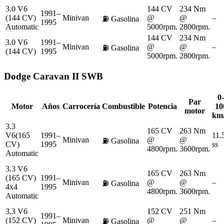
3.0 V6
144 CV
234 Nm
1991–
(144 CV)
Minivan
@
@
–
⛽
Gasolina
1995
Automatic
5000rpm.
2800rpm.
144 CV
234 Nm
3.0 V6
1991–
Minivan
@
@
–
⛽
Gasolina
(144 CV)
1995
5000rpm.
2800rpm.
Dodge
Caravan II SWB
0-
Par
Motor
Años
Carrocería
Combustible
Potencia
10
motor
km
3.3
165 CV
263 Nm
V6(165
1991–
11.
Minivan
@
@
⛽
Gasolina
CV)
1995
ss
4800rpm.
3600rpm.
Automatic
3.3 V6
165 CV
263 Nm
(165 CV)
1991–
Minivan
@
@
–
⛽
Gasolina
4x4
1995
4800rpm.
3600rpm.
Automatic
3.3 V6
152 CV
251 Nm
1991–
(152 CV)
Minivan
@
@
–
⛽
Gasolina