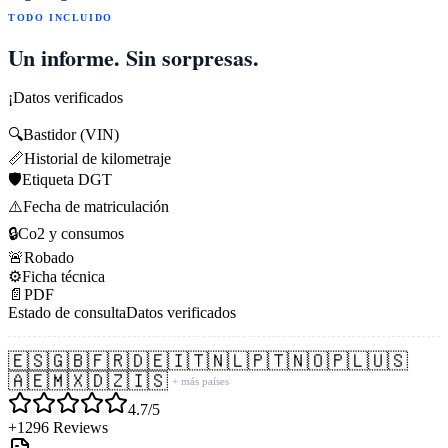
TODO INCLUIDO
Un informe. Sin sorpresas.
¡Datos verificados
🔍
Bastidor (VIN)
📏
Historial de kilometraje
🛡️
Etiqueta DGT
⚠️
Fecha de matriculación
🔒
Co2 y consumos
🚨
Robado
⚙️
Ficha técnica
📄
PDF
Estado de consulta
Datos verificados
🇪🇸
🇬🇧
🇫🇷
🇩🇪
🇮🇹
🇳🇱
🇵🇹
🇳🇴
🇵🇱
🇺🇸
🇦🇪
🇲🇽
🇩🇿
🇮🇸
+ más países
4.7/5
+1296 Reviews