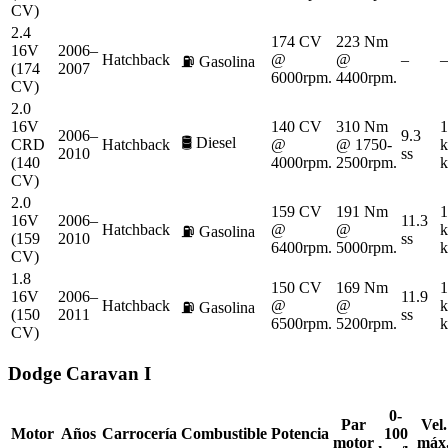
CV)
2.4
174 CV
223 Nm
16V
2006–
Hatchback
@
@
–
–
⛽
Gasolina
(174
2007
6000rpm.
4400rpm.
CV)
2.0
16V
140 CV
310 Nm
1
2006–
9.3
🛢️
Diesel
CRD
Hatchback
@
@ 1750-
k
2010
ss
(140
4000rpm.
2500rpm.
k
CV)
2.0
159 CV
191 Nm
1
16V
2006–
11.3
Hatchback
@
@
k
⛽
Gasolina
(159
2010
ss
6400rpm.
5000rpm.
k
CV)
1.8
150 CV
169 Nm
1
16V
2006–
11.9
Hatchback
@
@
k
⛽
Gasolina
(150
2011
ss
6500rpm.
5200rpm.
k
CV)
Dodge
Caravan I
0-
Par
Vel.
Motor
Años
Carrocería
Combustible
Potencia
100
motor
máx