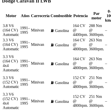
Dodge
Caravan II LWB
0-
Par
Motor
Años
Carrocería
Combustible
Potencia
10
motor
km
3.8 V6
164 CV
288 Nm
1991–
(164 CV)
Minivan
@
@
–
⛽
Gasolina
1995
Automatic
4400rpm.
3600rpm.
3.3 V6
164 CV
263 Nm
1991–
(164 CV)
Minivan
@
@
–
⛽
Gasolina
1995
Automatic
4800rpm.
3600rpm.
3.3 V6
164 CV
263 Nm
(164 CV)
1991–
Minivan
@
@
–
⛽
Gasolina
4x4
1995
4800rpm.
3600rpm.
Automatic
3.3 V6
152 CV
251 Nm
1991–
(152 CV)
Minivan
@
@
–
⛽
Gasolina
1995
Automatic
4800rpm.
3600rpm.
3.3 V6
152 CV
251 Nm
(152 CV)
1991–
Minivan
@
@
–
⛽
Gasolina
4x4
1995
4800rpm.
3600rpm.
Automatic