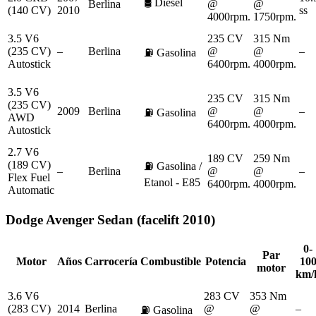
🛢️
Diesel
Berlina
@
@
(140 CV)
2010
ss
4000rpm.
1750rpm.
3.5 V6
235 CV
315 Nm
(235 CV)
–
Berlina
@
@
–
⛽
Gasolina
Autostick
6400rpm.
4000rpm.
3.5 V6
235 CV
315 Nm
(235 CV)
2009
Berlina
@
@
–
⛽
Gasolina
AWD
6400rpm.
4000rpm.
Autostick
2.7 V6
189 CV
259 Nm
(189 CV)
⛽
Gasolina /
–
Berlina
@
@
–
Flex Fuel
Etanol - E85
6400rpm.
4000rpm.
Automatic
Dodge
Avenger Sedan (facelift 2010)
0-
Par
Motor
Años
Carrocería
Combustible
Potencia
10
motor
km/
3.6 V6
283 CV
353 Nm
(283 CV)
2014
Berlina
@
@
–
⛽
Gasolina