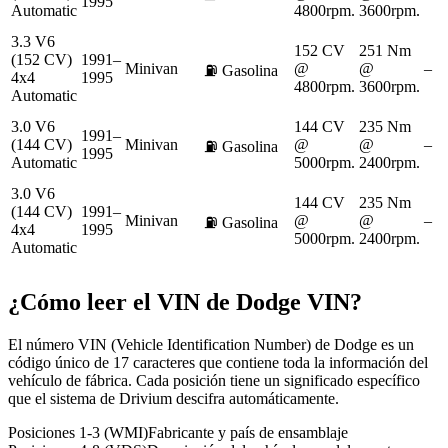
1995
Automatic
4800rpm.
3600rpm.
3.3 V6
152 CV
251 Nm
(152 CV)
1991–
Minivan
@
@
–
⛽
Gasolina
4x4
1995
4800rpm.
3600rpm.
Automatic
3.0 V6
144 CV
235 Nm
1991–
(144 CV)
Minivan
@
@
–
⛽
Gasolina
1995
Automatic
5000rpm.
2400rpm.
3.0 V6
144 CV
235 Nm
(144 CV)
1991–
Minivan
@
@
–
⛽
Gasolina
4x4
1995
5000rpm.
2400rpm.
Automatic
¿Cómo leer el VIN de
Dodge
VIN?
El número VIN (Vehicle Identification Number) de Dodge es un
código único de 17 caracteres que contiene toda la información del
vehículo de fábrica. Cada posición tiene un significado específico
que el sistema de Drivium descifra automáticamente.
Posiciones 1-3 (WMI)
Fabricante y país de ensamblaje