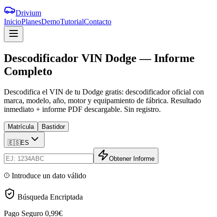
Drivium
Inicio
Planes
Demo
Tutorial
Contacto
Descodificador
VIN
Dodge
—
Informe
Completo
Descodifica el VIN de tu Dodge gratis: descodificador oficial con
marca, modelo, año, motor y equipamiento de fábrica. Resultado
inmediato + informe PDF descargable. Sin registro.
Matrícula
Bastidor
🇪🇸
ES
Obtener Informe
Introduce un dato válido
Búsqueda Encriptada
Pago Seguro
0,99€