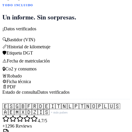
TODO INCLUIDO
Un informe. Sin sorpresas.
¡Datos verificados
🔍
Bastidor (VIN)
📏
Historial de kilometraje
🛡️
Etiqueta DGT
⚠️
Fecha de matriculación
🔒
Co2 y consumos
🚨
Robado
⚙️
Ficha técnica
📄
PDF
Estado de consulta
Datos verificados
🇪🇸
🇬🇧
🇫🇷
🇩🇪
🇮🇹
🇳🇱
🇵🇹
🇳🇴
🇵🇱
🇺🇸
🇦🇪
🇲🇽
🇩🇿
🇮🇸
+ más países
4.7/5
+1296 Reviews