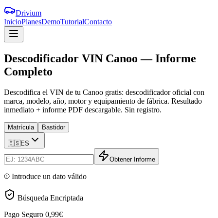
Drivium
Inicio
Planes
Demo
Tutorial
Contacto
Descodificador
VIN
Canoo
—
Informe
Completo
Descodifica el VIN de tu Canoo gratis: descodificador oficial con
marca, modelo, año, motor y equipamiento de fábrica. Resultado
inmediato + informe PDF descargable. Sin registro.
Matrícula
Bastidor
🇪🇸
ES
Obtener Informe
Introduce un dato válido
Búsqueda Encriptada
Pago Seguro
0,99€