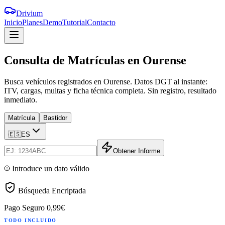
Drivium
Inicio
Planes
Demo
Tutorial
Contacto
Consulta
de
Matrículas
en
Ourense
Busca vehículos registrados en Ourense. Datos DGT al instante:
ITV, cargas, multas y ficha técnica completa. Sin registro, resultado
inmediato.
Matrícula
Bastidor
🇪🇸
ES
Obtener Informe
Introduce un dato válido
Búsqueda Encriptada
Pago Seguro
0,99€
TODO INCLUIDO