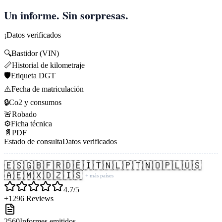
Un informe. Sin sorpresas.
¡Datos verificados
🔍
Bastidor (VIN)
📏
Historial de kilometraje
🛡️
Etiqueta DGT
⚠️
Fecha de matriculación
🔒
Co2 y consumos
🚨
Robado
⚙️
Ficha técnica
📄
PDF
Estado de consulta
Datos verificados
🇪🇸
🇬🇧
🇫🇷
🇩🇪
🇮🇹
🇳🇱
🇵🇹
🇳🇴
🇵🇱
🇺🇸
🇦🇪
🇲🇽
🇩🇿
🇮🇸
+ más países
4.7/5
+1296 Reviews
2560
Informes emitidos