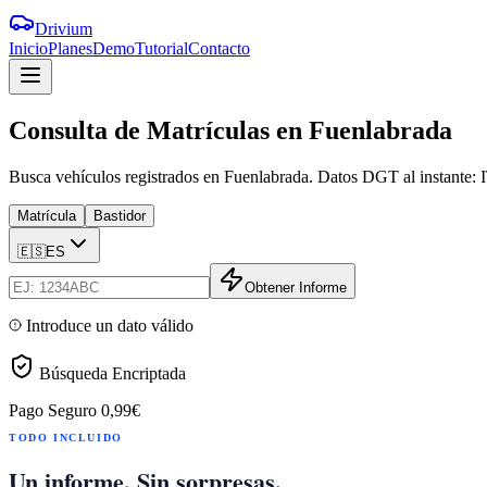
Drivium
Inicio
Planes
Demo
Tutorial
Contacto
Consulta
de
Matrículas
en
Fuenlabrada
Busca vehículos registrados en Fuenlabrada. Datos DGT al instante: IT
Matrícula
Bastidor
🇪🇸
ES
Obtener Informe
Introduce un dato válido
Búsqueda Encriptada
Pago Seguro
0,99€
TODO INCLUIDO
Un informe. Sin sorpresas.