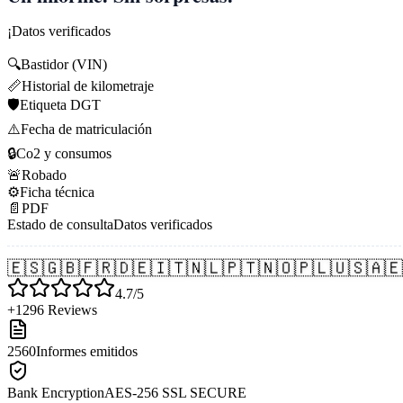
¡Datos verificados
🔍
Bastidor (VIN)
📏
Historial de kilometraje
🛡️
Etiqueta DGT
⚠️
Fecha de matriculación
🔒
Co2 y consumos
🚨
Robado
⚙️
Ficha técnica
📄
PDF
Estado de consulta
Datos verificados
🇪🇸
🇬🇧
🇫🇷
🇩🇪
🇮🇹
🇳🇱
🇵🇹
🇳🇴
🇵🇱
🇺🇸
🇦🇪
4.7/5
+1296 Reviews
2560
Informes emitidos
Bank Encryption
AES-256 SSL SECURE