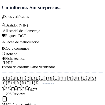
Un informe. Sin sorpresas.
¡Datos verificados
🔍
Bastidor (VIN)
📏
Historial de kilometraje
🛡️
Etiqueta DGT
⚠️
Fecha de matriculación
🔒
Co2 y consumos
🚨
Robado
⚙️
Ficha técnica
📄
PDF
Estado de consulta
Datos verificados
🇪🇸
🇬🇧
🇫🇷
🇩🇪
🇮🇹
🇳🇱
🇵🇹
🇳🇴
🇵🇱
🇺🇸
🇦🇪
🇲🇽
🇩🇿
🇮🇸
+ más países
4.7/5
+1296 Reviews
2560
Informes emitidos