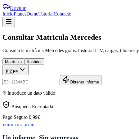
Drivium
Inicio
Planes
Demo
Tutorial
Contacto
Consultar
Matrícula
Mercedes
Consulta la matrícula Mercedes gratis: historial ITV, cargas, titulares
Matrícula
Bastidor
🇪🇸
ES
Obtener Informe
Introduce un dato válido
Búsqueda Encriptada
Pago Seguro
0,99€
TODO INCLUIDO
Un informe. Sin sorpresas.