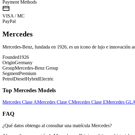
Payment Methods
VISA / MC
Pay
Pal
Mercedes
Mercedes-Benz, fundada en 1926, es un icono de lujo e innovación aut
Founded
1926
Origin
Germany
Group
Mercedes-Benz Group
Segment
Premium
Petrol
Diesel
Hybrid
Electric
Top
Mercedes
Models
Mercedes
Clase A
Mercedes
Clase C
Mercedes
Clase E
Mercedes
GL
FAQ
¿Qué datos obtengo al consultar una matrícula Mercedes?