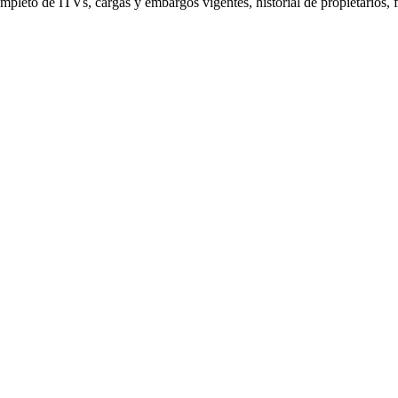
pleto de ITVs, cargas y embargos vigentes, historial de propietarios, f