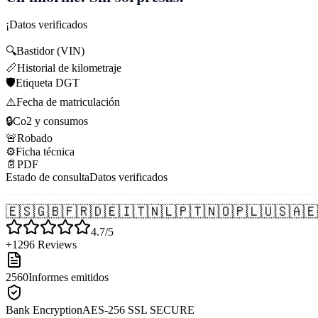
¡Datos verificados
🔍
Bastidor (VIN)
📏
Historial de kilometraje
🛡️
Etiqueta DGT
⚠️
Fecha de matriculación
🔒
Co2 y consumos
🚨
Robado
⚙️
Ficha técnica
📄
PDF
Estado de consulta
Datos verificados
🇪🇸
🇬🇧
🇫🇷
🇩🇪
🇮🇹
🇳🇱
🇵🇹
🇳🇴
🇵🇱
🇺🇸
🇦🇪
4.7/5
+1296 Reviews
2560
Informes emitidos
Bank Encryption
AES-256 SSL SECURE