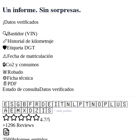
Un informe. Sin sorpresas.
¡Datos verificados
🔍
Bastidor (VIN)
📏
Historial de kilometraje
🛡️
Etiqueta DGT
⚠️
Fecha de matriculación
🔒
Co2 y consumos
🚨
Robado
⚙️
Ficha técnica
📄
PDF
Estado de consulta
Datos verificados
🇪🇸
🇬🇧
🇫🇷
🇩🇪
🇮🇹
🇳🇱
🇵🇹
🇳🇴
🇵🇱
🇺🇸
🇦🇪
🇲🇽
🇩🇿
🇮🇸
+ más países
4.7/5
+1296 Reviews
2560
Informes emitidos