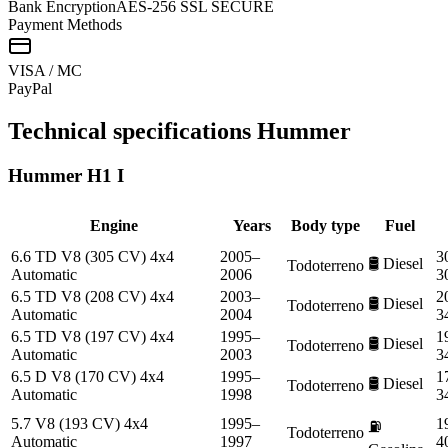
Bank Encryption
AES-256 SSL SECURE
Payment Methods
VISA / MC
Pay
Pal
Technical specifications
Hummer
Hummer
H1 I
Engine
Years
Body type
Fuel
6.6 TD V8 (305 CV) 4x4
2005–
3
🛢️
Diesel
Todoterreno
Automatic
2006
3
6.5 TD V8 (208 CV) 4x4
2003–
2
🛢️
Diesel
Todoterreno
Automatic
2004
3
6.5 TD V8 (197 CV) 4x4
1995–
1
🛢️
Diesel
Todoterreno
Automatic
2003
3
6.5 D V8 (170 CV) 4x4
1995–
1
🛢️
Diesel
Todoterreno
Automatic
1998
3
5.7 V8 (193 CV) 4x4
1995–
1
⛽
Todoterreno
Automatic
1997
4