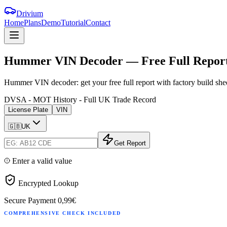
Drivium
Home
Plans
Demo
Tutorial
Contact
Hummer
VIN
Decoder
—
Free
Full
Repor
Hummer VIN decoder: get your free full report with factory build she
DVSA - MOT History - Full UK Trade Record
License Plate
VIN
🇬🇧
UK
Get Report
Enter a valid value
Encrypted Lookup
Secure Payment
0,99€
COMPREHENSIVE CHECK INCLUDED