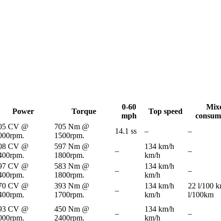
0-60
Mix
Power
Torque
Top speed
mph
consum
05 CV @
705 Nm @
14.1 ss
–
–
000rpm.
1500rpm.
08 CV @
597 Nm @
134 km/h
–
–
400rpm.
1800rpm.
km/h
97 CV @
583 Nm @
134 km/h
–
–
400rpm.
1800rpm.
km/h
70 CV @
393 Nm @
134 km/h
22 l/100 
–
400rpm.
1700rpm.
km/h
l/100km
93 CV @
450 Nm @
134 km/h
–
–
000rpm.
2400rpm.
km/h