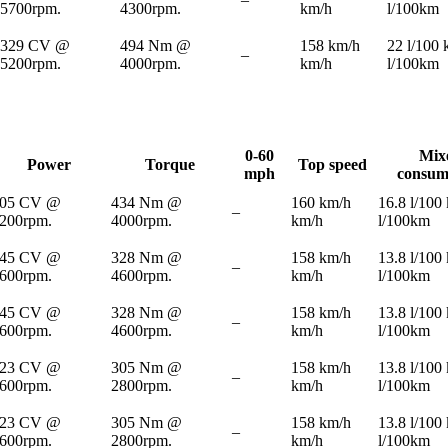
5700rpm.
4300rpm.
km/h
l/100km
329 CV @
494 Nm @
158 km/h
22 l/100
–
5200rpm.
4000rpm.
km/h
l/100km
0-60
Mix
Power
Torque
Top speed
mph
consum
05 CV @
434 Nm @
160 km/h
16.8 l/100
–
200rpm.
4000rpm.
km/h
l/100km
45 CV @
328 Nm @
158 km/h
13.8 l/100
–
600rpm.
4600rpm.
km/h
l/100km
45 CV @
328 Nm @
158 km/h
13.8 l/100
–
600rpm.
4600rpm.
km/h
l/100km
23 CV @
305 Nm @
158 km/h
13.8 l/100
–
600rpm.
2800rpm.
km/h
l/100km
23 CV @
305 Nm @
158 km/h
13.8 l/100
–
600rpm.
2800rpm.
km/h
l/100km