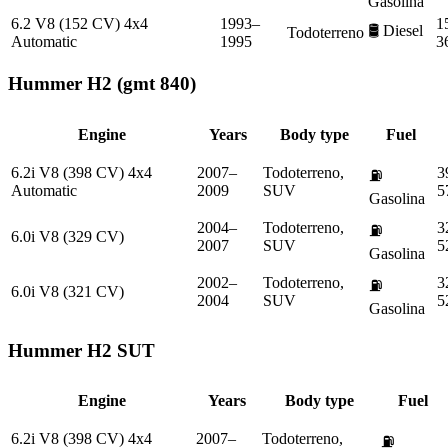
Gasolina
6.2 V8 (152 CV) 4x4
1993–
1
🛢️
Diesel
Todoterreno
Automatic
1995
3
Hummer
H2 (gmt 840)
Engine
Years
Body type
Fuel
6.2i V8 (398 CV) 4x4
2007–
Todoterreno,
3
⛽
Automatic
2009
SUV
5
Gasolina
2004–
Todoterreno,
3
⛽
6.0i V8 (329 CV)
2007
SUV
5
Gasolina
2002–
Todoterreno,
3
⛽
6.0i V8 (321 CV)
2004
SUV
5
Gasolina
Hummer
H2 SUT
Engine
Years
Body type
Fuel
6.2i V8 (398 CV) 4x4
2007–
Todoterreno,
⛽