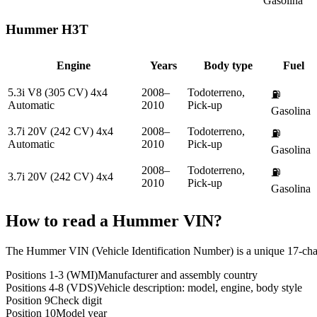
Gasolina
Hummer
H3T
Engine
Years
Body type
Fuel
5.3i V8 (305 CV) 4x4
2008–
Todoterreno,
⛽
Automatic
2010
Pick-up
Gasolina
3.7i 20V (242 CV) 4x4
2008–
Todoterreno,
⛽
Automatic
2010
Pick-up
Gasolina
2008–
Todoterreno,
⛽
3.7i 20V (242 CV) 4x4
2010
Pick-up
Gasolina
How to read a
Hummer
VIN?
The Hummer VIN (Vehicle Identification Number) is a unique 17-charac
Positions 1-3 (WMI)
Manufacturer and assembly country
Positions 4-8 (VDS)
Vehicle description: model, engine, body style
Position 9
Check digit
Position 10
Model year