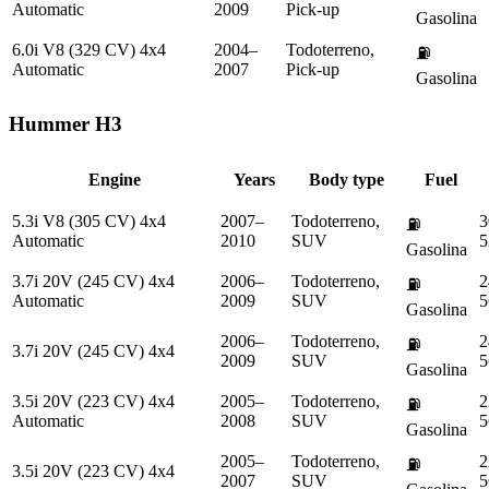
Automatic
2009
Pick-up
Gasolina
6.0i V8 (329 CV) 4x4
2004–
Todoterreno,
⛽
Automatic
2007
Pick-up
Gasolina
Hummer
H3
Engine
Years
Body type
Fuel
5.3i V8 (305 CV) 4x4
2007–
Todoterreno,
3
⛽
Automatic
2010
SUV
5
Gasolina
3.7i 20V (245 CV) 4x4
2006–
Todoterreno,
2
⛽
Automatic
2009
SUV
5
Gasolina
2006–
Todoterreno,
2
⛽
3.7i 20V (245 CV) 4x4
2009
SUV
5
Gasolina
3.5i 20V (223 CV) 4x4
2005–
Todoterreno,
2
⛽
Automatic
2008
SUV
5
Gasolina
2005–
Todoterreno,
2
⛽
3.5i 20V (223 CV) 4x4
2007
SUV
5