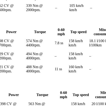
52 CV @
339 Nm @
105 km/h
–
–
600rpm.
2000rpm.
km/h
0-60
Mix
Power
Torque
Top speed
mph
consum
98 CV @
574 Nm @
158 km/h
18.1 l/100
7.8 ss
700rpm.
4400rpm.
km/h
l/100km
29 CV @
494 Nm @
158 km/h
–
–
200rpm.
4000rpm.
km/h
21 CV @
488 Nm @
160 km/h
11 ss
–
200rpm.
4000rpm.
km/h
0-60
Mi
Power
Torque
Top speed
mph
consu
398 CV @
563 Nm @
158 km/h
20 l/100
–