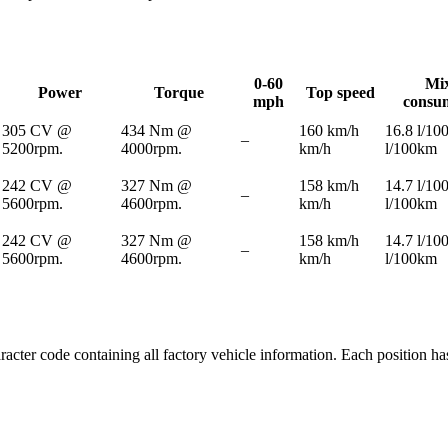
0-60
Mi
Power
Torque
Top speed
mph
consu
305 CV @
434 Nm @
160 km/h
16.8 l/10
–
5200rpm.
4000rpm.
km/h
l/100km
242 CV @
327 Nm @
158 km/h
14.7 l/10
–
5600rpm.
4600rpm.
km/h
l/100km
242 CV @
327 Nm @
158 km/h
14.7 l/10
–
5600rpm.
4600rpm.
km/h
l/100km
ter code containing all factory vehicle information. Each position ha