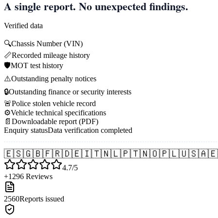
A single report. No unexpected findings.
Verified data
🔍
Chassis Number (VIN)
📏
Recorded mileage history
🛡️
MOT test history
⚠️
Outstanding penalty notices
🔒
Outstanding finance or security interests
🚨
Police stolen vehicle record
⚙️
Vehicle technical specifications
📄
Downloadable report (PDF)
Enquiry status
Data verification completed
🇪🇸
🇬🇧
🇫🇷
🇩🇪
🇮🇹
🇳🇱
🇵🇹
🇳🇴
🇵🇱
🇺🇸
🇦🇪
4.7/5
+1296 Reviews
2560
Reports issued