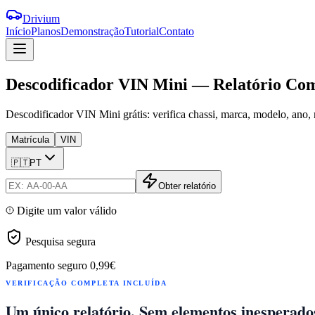
Drivium
Início
Planos
Demonstração
Tutorial
Contato
Descodificador
VIN
Mini
—
Relatório
Com
Descodificador VIN Mini grátis: verifica chassi, marca, modelo, ano,
Matrícula
VIN
🇵🇹
PT
Obter relatório
Digite um valor válido
Pesquisa segura
Pagamento seguro
0,99€
VERIFICAÇÃO COMPLETA INCLUÍDA
Um único relatório. Sem elementos inesperado