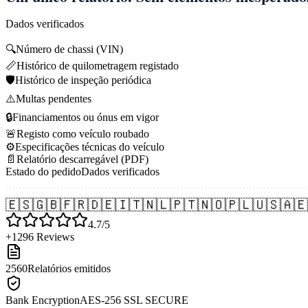
Dados verificados
🔍
Número de chassi (VIN)
📏
Histórico de quilometragem registado
🛡️
Histórico de inspeção periódica
⚠️
Multas pendentes
🔒
Financiamentos ou ónus em vigor
🚨
Registo como veículo roubado
⚙️
Especificações técnicas do veículo
📄
Relatório descarregável (PDF)
Estado do pedido
Dados verificados
🇪🇸
🇬🇧
🇫🇷
🇩🇪
🇮🇹
🇳🇱
🇵🇹
🇳🇴
🇵🇱
🇺🇸
🇦🇪
4.7/5
+1296 Reviews
2560
Relatórios emitidos
Bank Encryption
AES-256 SSL SECURE