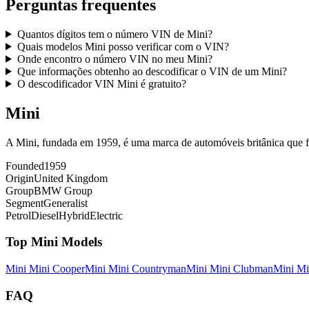
Perguntas frequentes
Quantos dígitos tem o número VIN de Mini?
Quais modelos Mini posso verificar com o VIN?
Onde encontro o número VIN no meu Mini?
Que informações obtenho ao descodificar o VIN de um Mini?
O descodificador VIN Mini é gratuito?
Mini
A Mini, fundada em 1959, é uma marca de automóveis britânica que f
Founded
1959
Origin
United Kingdom
Group
BMW Group
Segment
Generalist
Petrol
Diesel
Hybrid
Electric
Top
Mini
Models
Mini
Mini Cooper
Mini
Mini Countryman
Mini
Mini Clubman
Mini
Mi
FAQ