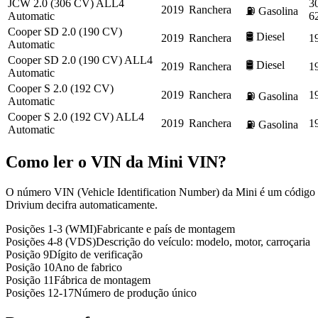
JCW 2.0 (306 CV) ALL4
3
2019
Ranchera
⛽
Gasolina
Automatic
6
Cooper SD 2.0 (190 CV)
🛢️
Diesel
2019
Ranchera
1
Automatic
Cooper SD 2.0 (190 CV) ALL4
🛢️
Diesel
2019
Ranchera
1
Automatic
Cooper S 2.0 (192 CV)
2019
Ranchera
1
⛽
Gasolina
Automatic
Cooper S 2.0 (192 CV) ALL4
2019
Ranchera
1
⛽
Gasolina
Automatic
Como ler o VIN da
Mini
VIN?
O número VIN (Vehicle Identification Number) da Mini é um código ún
Drivium decifra automaticamente.
Posições 1-3 (WMI)
Fabricante e país de montagem
Posições 4-8 (VDS)
Descrição do veículo: modelo, motor, carroçaria
Posição 9
Dígito de verificação
Posição 10
Ano de fabrico
Posição 11
Fábrica de montagem
Posições 12-17
Número de produção único