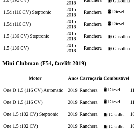
2.0 (192 CV)
Ranchera
⛽
Gasolina
2018
2015–
🛢️
Diesel
1.5d (116 CV) Steptronic
Ranchera
2018
2015–
🛢️
Diesel
1.5d (116 CV)
Ranchera
2018
2015–
1.5 (136 CV) Steptronic
Ranchera
⛽
Gasolina
2018
2015–
1.5 (136 CV)
Ranchera
⛽
Gasolina
2018
Mini
Clubman (F54, facelift 2019)
Motor
Anos
Carroçaria
Combustível
🛢️
Diesel
One D 1.5 (116 CV) Automatic
2019
Ranchera
1
🛢️
Diesel
One D 1.5 (116 CV)
2019
Ranchera
1
One 1.5 (102 CV) Steptronic
2019
Ranchera
1
⛽
Gasolina
One 1.5 (102 CV)
2019
Ranchera
1
⛽
Gasolina