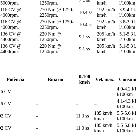
7.2 ss
5000rpm.
1250rpm.
km/h
l/100km
116 CV @
270 Nm @ 1750-
192 km/h
3.9-4.1 
10.4 ss
4000rpm.
2250rpm.
km/h
l/100km
116 CV @
270 Nm @ 1750-
192 km/h
3.8-3.9 
10.4 ss
4000rpm.
2250rpm.
km/h
l/100km
136 CV @
220 Nm @
205 km/h
5.1-5.3 
9.1 ss
4400rpm.
1250rpm.
km/h
l/100km
136 CV @
220 Nm @
205 km/h
5.1-5.3 
9.1 ss
4400rpm.
1250rpm.
km/h
l/100km
0-100
Potência
Binário
Vel. máx.
Consum
km/h
4.0-4.2 l
16 CV
–
–
–
l/100km
4.1-4.3 l
16 CV
–
–
–
l/100km
185 km/h
5.5-5.6 l
02 CV
–
11.3 ss
km/h
l/100km
185 km/h
5.5-5.8 l
02 CV
–
11.3 ss
km/h
l/100km