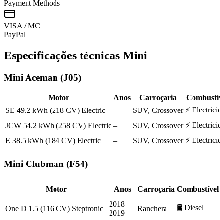
Payment Methods
VISA / MC
Pay
Pal
Especificações técnicas
Mini
Mini
Aceman (J05)
Motor
Anos
Carroçaria
Combustí
⚡
Electrici
SE 49.2 kWh (218 CV) Electric
–
SUV, Crossover
⚡
Electrici
JCW 54.2 kWh (258 CV) Electric
–
SUV, Crossover
⚡
Electrici
E 38.5 kWh (184 CV) Electric
–
SUV, Crossover
Mini
Clubman (F54)
Motor
Anos
Carroçaria
Combustível
2018–
🛢️
Diesel
One D 1.5 (116 CV) Steptronic
Ranchera
2019