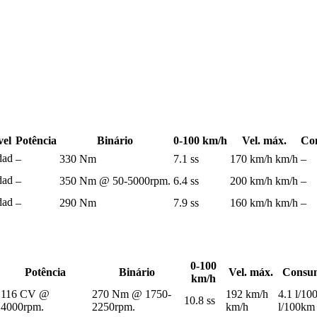
vel
Potência
Binário
0-100 km/h
Vel. máx.
Co
dad
–
330 Nm
7.1 ss
170 km/h km/h
–
dad
–
350 Nm @ 50-5000rpm.
6.4 ss
200 km/h km/h
–
dad
–
290 Nm
7.9 ss
160 km/h km/h
–
0-100
Potência
Binário
Vel. máx.
Consum
km/h
116 CV @
270 Nm @ 1750-
192 km/h
4.1 l/10
10.8 ss
4000rpm.
2250rpm.
km/h
l/100km