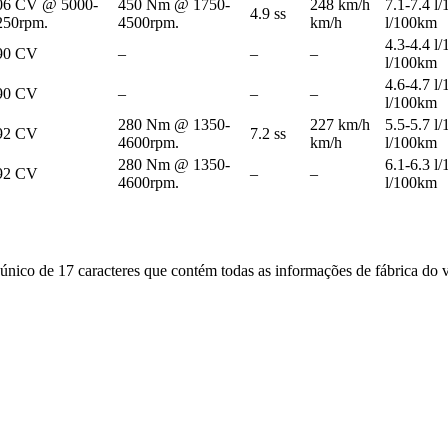
06 CV @ 5000-
450 Nm @ 1750-
248 km/h
7.1-7.4 l
4.9 ss
250rpm.
4500rpm.
km/h
l/100km
4.3-4.4 l
90 CV
–
–
–
l/100km
4.6-4.7 l
90 CV
–
–
–
l/100km
280 Nm @ 1350-
227 km/h
5.5-5.7 l
92 CV
7.2 ss
4600rpm.
km/h
l/100km
280 Nm @ 1350-
6.1-6.3 l
92 CV
–
–
4600rpm.
l/100km
ico de 17 caracteres que contém todas as informações de fábrica do v