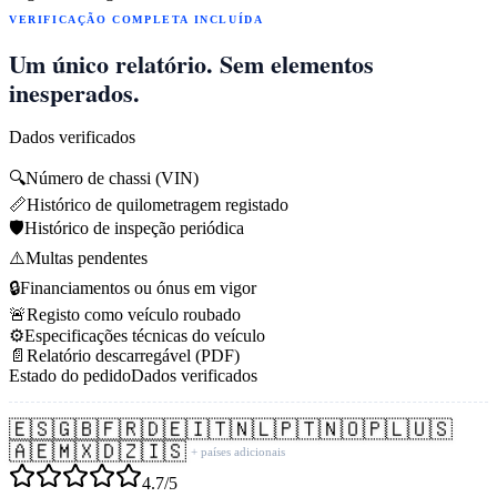
VERIFICAÇÃO COMPLETA INCLUÍDA
Um único relatório. Sem elementos
inesperados.
Dados verificados
🔍
Número de chassi (VIN)
📏
Histórico de quilometragem registado
🛡️
Histórico de inspeção periódica
⚠️
Multas pendentes
🔒
Financiamentos ou ónus em vigor
🚨
Registo como veículo roubado
⚙️
Especificações técnicas do veículo
📄
Relatório descarregável (PDF)
Estado do pedido
Dados verificados
🇪🇸
🇬🇧
🇫🇷
🇩🇪
🇮🇹
🇳🇱
🇵🇹
🇳🇴
🇵🇱
🇺🇸
🇦🇪
🇲🇽
🇩🇿
🇮🇸
+ países adicionais
4.7/5