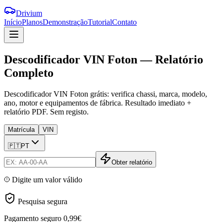
Drivium
Início
Planos
Demonstração
Tutorial
Contato
Descodificador
VIN
Foton
—
Relatório
Completo
Descodificador VIN Foton grátis: verifica chassi, marca, modelo,
ano, motor e equipamentos de fábrica. Resultado imediato +
relatório PDF. Sem registo.
Matrícula
VIN
🇵🇹
PT
Obter relatório
Digite um valor válido
Pesquisa segura
Pagamento seguro
0,99€