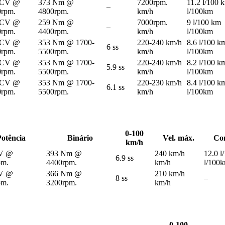
 CV @
373 Nm @
7200rpm.
11.2 l/100 
–
0rpm.
4800rpm.
km/h
l/100km
 CV @
259 Nm @
7000rpm.
9 l/100 km
–
0rpm.
4400rpm.
km/h
l/100km
 CV @
353 Nm @ 1700-
220-240 km/h
8.6 l/100 k
6 ss
0rpm.
5500rpm.
km/h
l/100km
 CV @
353 Nm @ 1700-
220-240 km/h
8.2 l/100 k
5.9 ss
0rpm.
5500rpm.
km/h
l/100km
 CV @
353 Nm @ 1700-
220-230 km/h
8.4 l/100 k
6.1 ss
0rpm.
5500rpm.
km/h
l/100km
0-100
Potência
Binário
Vel. máx.
Co
km/h
V @
393 Nm @
240 km/h
12.0 l
6.9 ss
pm.
4400rpm.
km/h
l/100
V @
366 Nm @
210 km/h
8 ss
–
pm.
3200rpm.
km/h
0-100