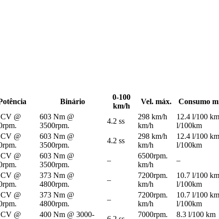
0-100
Potência
Binário
Vel. máx.
Consumo mi
km/h
 CV @
603 Nm @
298 km/h
12.4 l/100 k
4.2 ss
0rpm.
3500rpm.
km/h
l/100km
 CV @
603 Nm @
298 km/h
12.4 l/100 k
4.2 ss
0rpm.
3500rpm.
km/h
l/100km
 CV @
603 Nm @
6500rpm.
–
–
0rpm.
3500rpm.
km/h
 CV @
373 Nm @
7200rpm.
10.7 l/100 k
–
0rpm.
4800rpm.
km/h
l/100km
 CV @
373 Nm @
7200rpm.
10.7 l/100 k
–
0rpm.
4800rpm.
km/h
l/100km
 CV @
400 Nm @ 3000-
7000rpm.
8.3 l/100 km
6.2 ss