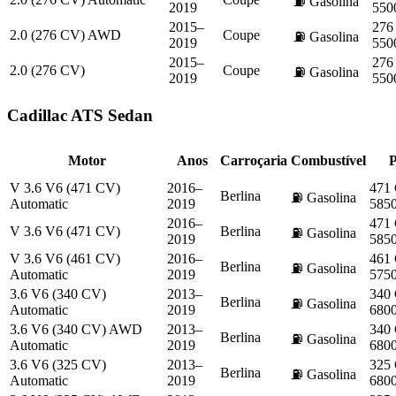
⛽
Gasolina
2019
550
2015–
276
2.0 (276 CV) AWD
Coupe
⛽
Gasolina
2019
550
2015–
276
2.0 (276 CV)
Coupe
⛽
Gasolina
2019
550
Cadillac
ATS Sedan
Motor
Anos
Carroçaria
Combustível
P
V 3.6 V6 (471 CV)
2016–
471
Berlina
⛽
Gasolina
Automatic
2019
585
2016–
471
V 3.6 V6 (471 CV)
Berlina
⛽
Gasolina
2019
585
V 3.6 V6 (461 CV)
2016–
461
Berlina
⛽
Gasolina
Automatic
2019
575
3.6 V6 (340 CV)
2013–
340
Berlina
⛽
Gasolina
Automatic
2019
680
3.6 V6 (340 CV) AWD
2013–
340
Berlina
⛽
Gasolina
Automatic
2019
680
3.6 V6 (325 CV)
2013–
325
Berlina
⛽
Gasolina
Automatic
2019
680