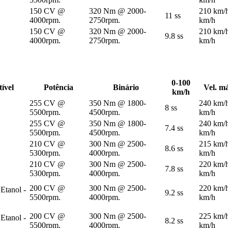
150 CV @
320 Nm @ 2000-
210 km/
11 ss
4000rpm.
2750rpm.
km/h
150 CV @
320 Nm @ 2000-
210 km/
9.8 ss
4000rpm.
2750rpm.
km/h
0-100
ível
Potência
Binário
Vel. m
km/h
255 CV @
350 Nm @ 1800-
240 km/
8 ss
5500rpm.
4500rpm.
km/h
255 CV @
350 Nm @ 1800-
240 km/
7.4 ss
5500rpm.
4500rpm.
km/h
210 CV @
300 Nm @ 2500-
215 km/
8.6 ss
5300rpm.
4000rpm.
km/h
210 CV @
300 Nm @ 2500-
220 km/
7.8 ss
5300rpm.
4000rpm.
km/h
200 CV @
300 Nm @ 2500-
220 km/
 Etanol -
9.2 ss
5500rpm.
4000rpm.
km/h
200 CV @
300 Nm @ 2500-
225 km/
 Etanol -
8.2 ss
5500rpm.
4000rpm.
km/h