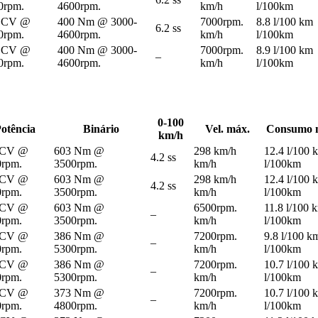
0rpm.
4600rpm.
km/h
l/100km
 CV @
400 Nm @ 3000-
7000rpm.
8.8 l/100 km
6.2 ss
0rpm.
4600rpm.
km/h
l/100km
 CV @
400 Nm @ 3000-
7000rpm.
8.9 l/100 km
–
0rpm.
4600rpm.
km/h
l/100km
0-100
otência
Binário
Vel. máx.
Consumo m
km/h
 CV @
603 Nm @
298 km/h
12.4 l/100 
4.2 ss
0rpm.
3500rpm.
km/h
l/100km
 CV @
603 Nm @
298 km/h
12.4 l/100 
4.2 ss
0rpm.
3500rpm.
km/h
l/100km
 CV @
603 Nm @
6500rpm.
11.8 l/100 
–
0rpm.
3500rpm.
km/h
l/100km
 CV @
386 Nm @
7200rpm.
9.8 l/100 k
–
0rpm.
5300rpm.
km/h
l/100km
 CV @
386 Nm @
7200rpm.
10.7 l/100 
–
0rpm.
5300rpm.
km/h
l/100km
 CV @
373 Nm @
7200rpm.
10.7 l/100 
–
0rpm.
4800rpm.
km/h
l/100km