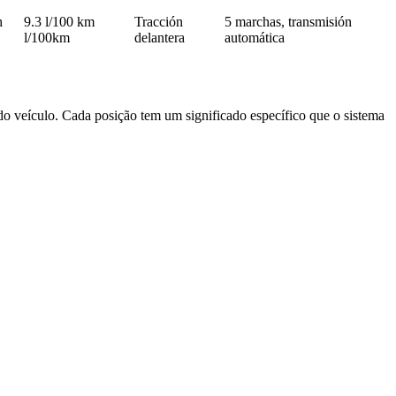
h
9.3 l/100 km
Tracción
5 marchas, transmisión
l/100km
delantera
automática
o veículo. Cada posição tem um significado específico que o sistema