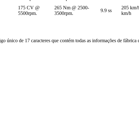
175 CV @
265 Nm @ 2500-
205 km/
9.9 ss
5500rpm.
3500rpm.
km/h
o único de 17 caracteres que contém todas as informações de fábrica d