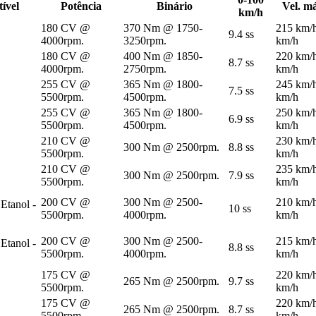
ível
Potência
Binário
Vel. m
km/h
180 CV @
370 Nm @ 1750-
215 km/
9.4 ss
4000rpm.
3250rpm.
km/h
180 CV @
400 Nm @ 1850-
220 km/
8.7 ss
4000rpm.
2750rpm.
km/h
255 CV @
365 Nm @ 1800-
245 km/
7.5 ss
5500rpm.
4500rpm.
km/h
255 CV @
365 Nm @ 1800-
250 km/
6.9 ss
5500rpm.
4500rpm.
km/h
210 CV @
230 km/
300 Nm @ 2500rpm.
8.8 ss
5500rpm.
km/h
210 CV @
235 km/
300 Nm @ 2500rpm.
7.9 ss
5500rpm.
km/h
200 CV @
300 Nm @ 2500-
210 km/
 Etanol -
10 ss
5500rpm.
4000rpm.
km/h
200 CV @
300 Nm @ 2500-
215 km/
 Etanol -
8.8 ss
5500rpm.
4000rpm.
km/h
175 CV @
220 km/
265 Nm @ 2500rpm.
9.7 ss
5500rpm.
km/h
175 CV @
220 km/
265 Nm @ 2500rpm.
8.7 ss
5500rpm.
km/h