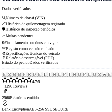
Dados verificados
🔍
Número de chassi (VIN)
📏
Histórico de quilometragem registado
🛡️
Histórico de inspeção periódica
⚠️
Multas pendentes
🔒
Financiamentos ou ónus em vigor
🚨
Registo como veículo roubado
⚙️
Especificações técnicas do veículo
📄
Relatório descarregável (PDF)
Estado do pedido
Dados verificados
🇪🇸
🇬🇧
🇫🇷
🇩🇪
🇮🇹
🇳🇱
🇵🇹
🇳🇴
🇵🇱
🇺🇸
🇦🇪
4.7/5
+1296 Reviews
2560
Relatórios emitidos
Bank Encryption
AES-256 SSL SECURE