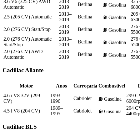
3.6 V6 (325 CV) AWD
2013–
325
Berlina
⛽
Gasolina
Automatic
2019
680
2013–
205
2.5 (205 CV) Automatic
Berlina
⛽
Gasolina
2019
630
2013–
276
2.0 (276 CV) Start/Stop
Berlina
⛽
Gasolina
2019
550
2.0 (276 CV) Automatic
2013–
276
Berlina
⛽
Gasolina
Start/Stop
2019
550
2.0 (276 CV) AWD
2013–
276
Berlina
⛽
Gasolina
Automatic
2019
550
Cadillac
Allante
Motor
Anos
Carroçaria
Combustível
4.6 i V8 32V (299
1993–
299 C
Cabriolet
⛽
Gasolina
CV)
1996
6000r
1989–
204 C
4.5 i V8 (204 CV)
Cabriolet
⛽
Gasolina
1995
4400r
Cadillac
BLS