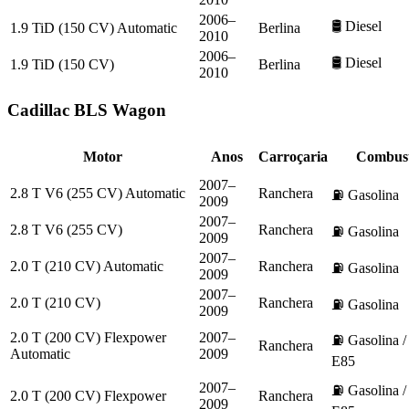
2006–
🛢️
Diesel
1.9 TiD (150 CV) Automatic
Berlina
2010
2006–
🛢️
Diesel
1.9 TiD (150 CV)
Berlina
2010
Cadillac
BLS Wagon
Motor
Anos
Carroçaria
Combust
2007–
2.8 T V6 (255 CV) Automatic
Ranchera
⛽
Gasolina
2009
2007–
2.8 T V6 (255 CV)
Ranchera
⛽
Gasolina
2009
2007–
2.0 T (210 CV) Automatic
Ranchera
⛽
Gasolina
2009
2007–
2.0 T (210 CV)
Ranchera
⛽
Gasolina
2009
2.0 T (200 CV) Flexpower
2007–
⛽
Gasolina /
Ranchera
Automatic
2009
E85
2007–
⛽
Gasolina /
2.0 T (200 CV) Flexpower
Ranchera
2009