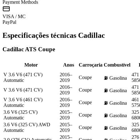
Payment Methods
VISA / MC
Pay
Pal
Especificações técnicas
Cadillac
Cadillac
ATS Coupe
Motor
Anos
Carroçaria
Combustível
V 3.6 V6 (471 CV)
2016–
471
Coupe
⛽
Gasolina
Automatic
2019
585
2016–
471
V 3.6 V6 (471 CV)
Coupe
⛽
Gasolina
2019
585
V 3.6 V6 (461 CV)
2016–
461
Coupe
⛽
Gasolina
Automatic
2019
575
3.6 V6 (325 CV)
2015–
325
Coupe
⛽
Gasolina
Automatic
2019
680
3.6 V6 (325 CV) AWD
2015–
325
Coupe
⛽
Gasolina
Automatic
2019
680
2015–
276
2.0 (276 CV) Automatic
Coupe