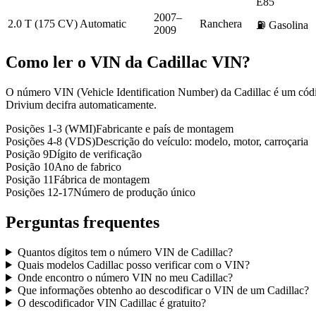
E85
2007–
2.0 T (175 CV) Automatic
Ranchera
⛽
Gasolina
2009
Como ler o VIN da
Cadillac
VIN?
O número VIN (Vehicle Identification Number) da Cadillac é um códig
Drivium decifra automaticamente.
Posições 1-3 (WMI)
Fabricante e país de montagem
Posições 4-8 (VDS)
Descrição do veículo: modelo, motor, carroçaria
Posição 9
Dígito de verificação
Posição 10
Ano de fabrico
Posição 11
Fábrica de montagem
Posições 12-17
Número de produção único
Perguntas frequentes
Quantos dígitos tem o número VIN de Cadillac?
Quais modelos Cadillac posso verificar com o VIN?
Onde encontro o número VIN no meu Cadillac?
Que informações obtenho ao descodificar o VIN de um Cadillac?
O descodificador VIN Cadillac é gratuito?