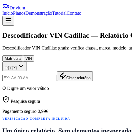
Drivium
Início
Planos
Demonstração
Tutorial
Contato
Descodificador
VIN
Cadillac
—
Relatório
Descodificador VIN Cadillac grátis: verifica chassi, marca, modelo, a
Matrícula
VIN
🇵🇹
PT
Obter relatório
Digite um valor válido
Pesquisa segura
Pagamento seguro
0,99€
VERIFICAÇÃO COMPLETA INCLUÍDA
Um único relatório. Sem elementos inesperado