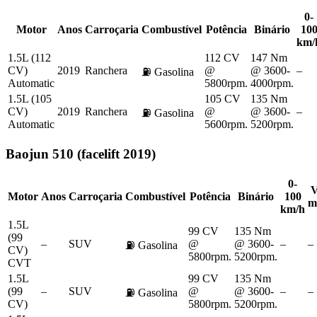
0-
Motor
Anos
Carroçaria
Combustível
Potência
Binário
10
km/
1.5L (112
112 CV
147 Nm
CV)
2019
Ranchera
@
@ 3600-
–
⛽
Gasolina
Automatic
5800rpm.
4000rpm.
1.5L (105
105 CV
135 Nm
CV)
2019
Ranchera
@
@ 3600-
–
⛽
Gasolina
Automatic
5600rpm.
5200rpm.
Baojun
510 (facelift 2019)
0-
V
Motor
Anos
Carroçaria
Combustível
Potência
Binário
100
m
km/h
1.5L
99 CV
135 Nm
(99
–
SUV
@
@ 3600-
–
–
⛽
Gasolina
CV)
5800rpm.
5200rpm.
CVT
1.5L
99 CV
135 Nm
(99
–
SUV
@
@ 3600-
–
–
⛽
Gasolina
CV)
5800rpm.
5200rpm.