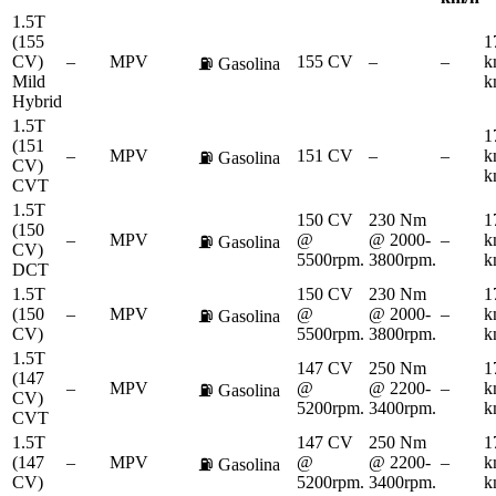
1.5T
(155
1
CV)
–
MPV
155 CV
–
–
k
⛽
Gasolina
Mild
k
Hybrid
1.5T
1
(151
–
MPV
151 CV
–
–
k
⛽
Gasolina
CV)
k
CVT
1.5T
150 CV
230 Nm
1
(150
–
MPV
@
@ 2000-
–
k
⛽
Gasolina
CV)
5500rpm.
3800rpm.
k
DCT
1.5T
150 CV
230 Nm
1
(150
–
MPV
@
@ 2000-
–
k
⛽
Gasolina
CV)
5500rpm.
3800rpm.
k
1.5T
147 CV
250 Nm
1
(147
–
MPV
@
@ 2200-
–
k
⛽
Gasolina
CV)
5200rpm.
3400rpm.
k
CVT
1.5T
147 CV
250 Nm
1
(147
–
MPV
@
@ 2200-
–
k
⛽
Gasolina
CV)
5200rpm.
3400rpm.
k