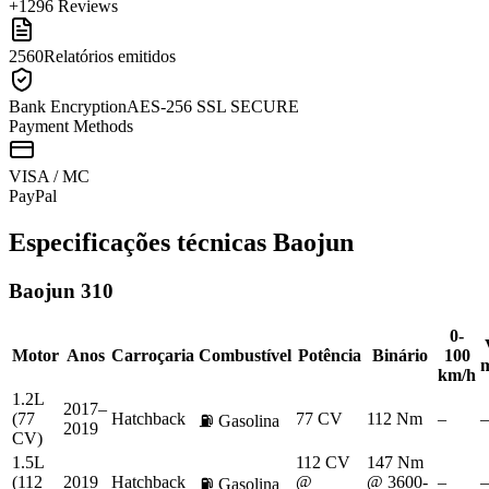
+1296 Reviews
2560
Relatórios emitidos
Bank Encryption
AES-256 SSL SECURE
Payment Methods
VISA / MC
Pay
Pal
Especificações técnicas
Baojun
Baojun
310
0-
Motor
Anos
Carroçaria
Combustível
Potência
Binário
100
km/h
1.2L
2017–
(77
Hatchback
77 CV
112 Nm
–
–
⛽
Gasolina
2019
CV)
1.5L
112 CV
147 Nm
(112
2019
Hatchback
@
@ 3600-
–
–
⛽
Gasolina