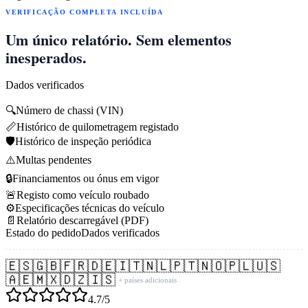
VERIFICAÇÃO COMPLETA INCLUÍDA
Um único relatório. Sem elementos
inesperados.
Dados verificados
🔍
Número de chassi (VIN)
📏
Histórico de quilometragem registado
🛡️
Histórico de inspeção periódica
⚠️
Multas pendentes
🔒
Financiamentos ou ónus em vigor
🚨
Registo como veículo roubado
⚙️
Especificações técnicas do veículo
📄
Relatório descarregável (PDF)
Estado do pedido
Dados verificados
🇪🇸
🇬🇧
🇫🇷
🇩🇪
🇮🇹
🇳🇱
🇵🇹
🇳🇴
🇵🇱
🇺🇸
🇦🇪
🇲🇽
🇩🇿
🇮🇸
+ países adicionais
4.7/5