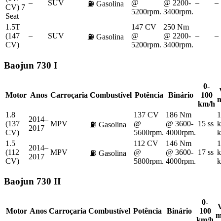
–
SUV
@
@ 2200-
–
–
⛽
Gasolina
CV) 7
5200rpm.
3400rpm.
Seat
1.5T
147 CV
250 Nm
(147
–
SUV
@
@ 2200-
–
–
⛽
Gasolina
CV)
5200rpm.
3400rpm.
Baojun
730 I
0-
Motor
Anos
Carroçaria
Combustível
Potência
Binário
100
km/h
1.8
137 CV
186 Nm
1
2014–
(137
MPV
@
@ 3600-
15 ss
k
⛽
Gasolina
2017
CV)
5600rpm.
4000rpm.
k
1.5
112 CV
146 Nm
1
2014–
(112
MPV
@
@ 3600-
17 ss
k
⛽
Gasolina
2017
CV)
5800rpm.
4000rpm.
k
Baojun
730 II
0-
V
Motor
Anos
Carroçaria
Combustível
Potência
Binário
100
m
km/h