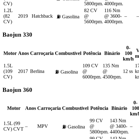
CV)
5800rpm.
4000rpm.
1.2L
82 CV
116 Nm
(82
2019
Hatchback
@
@ 3600-
–
–
⛽
Gasolina
CV)
5600rpm.
4000rpm.
Baojun
330
0-
V
Motor
Anos
Carroçaria
Combustível
Potência
Binário
100
m
km/h
1.5L
109 CV
135 Nm
1
(109
2017
Berlina
@
@
12 ss
k
⛽
Gasolina
CV)
6000rpm.
4500rpm.
k
Baojun
360
0-
Motor
Anos
Carroçaria
Combustível
Potência
Binário
10
km/
99 CV
143 Nm
1.5L (99
–
MPV
@
@ 3400-
–
⛽
Gasolina
CV) CVT
5800rpm.
4400rpm.
99 CV
143 Nm