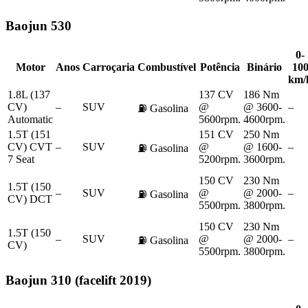
Baojun
530
0-
Motor
Anos
Carroçaria
Combustível
Potência
Binário
10
km/
1.8L (137
137 CV
186 Nm
CV)
–
SUV
@
@ 3600-
–
⛽
Gasolina
Automatic
5600rpm.
4600rpm.
1.5T (151
151 CV
250 Nm
CV) CVT
–
SUV
@
@ 1600-
–
⛽
Gasolina
7 Seat
5200rpm.
3600rpm.
150 CV
230 Nm
1.5T (150
–
SUV
@
@ 2000-
–
⛽
Gasolina
CV) DCT
5500rpm.
3800rpm.
150 CV
230 Nm
1.5T (150
–
SUV
@
@ 2000-
–
⛽
Gasolina
CV)
5500rpm.
3800rpm.
Baojun
310 (facelift 2019)