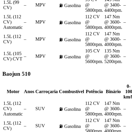
1.5L (99
–
MPV
@
@ 3400-
–
⛽
Gasolina
CV)
5800rpm.
4400rpm.
1.5L (112
112 CV
147 Nm
CV)
–
MPV
@
@ 3600-
–
⛽
Gasolina
Automatic
5800rpm.
4000rpm.
112 CV
147 Nm
1.5L (112
–
MPV
@
@ 3600-
–
⛽
Gasolina
CV)
5800rpm.
4000rpm.
105 CV
135 Nm
1.5L (105
–
MPV
@
@ 3600-
–
⛽
Gasolina
CV) CVT
5600rpm.
5200rpm.
Baojun
510
0-
Motor
Anos
Carroçaria
Combustível
Potência
Binário
10
km/
1.5L (112
112 CV
147 Nm
CV)
–
SUV
@
@ 3600-
–
⛽
Gasolina
Automatic
5800rpm.
4000rpm.
112 CV
147 Nm
1.5L (112
–
SUV
@
@ 3600-
–
⛽
Gasolina
CV)
5800rpm.
4000rpm.