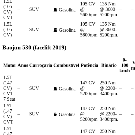
1.5L
105 CV
135 Nm
(105
–
SUV
@
@ 3600-
–
–
⛽
Gasolina
CV)
5600rpm.
5200rpm.
CVT
1.5L
105 CV
135 Nm
(105
–
SUV
@
@ 3600-
–
–
⛽
Gasolina
CV)
5600rpm.
5200rpm.
Baojun
530 (facelift 2019)
0-
V
Motor
Anos
Carroçaria
Combustível
Potência
Binário
100
m
km/h
1.5T
(147
147 CV
250 Nm
CV)
–
SUV
@
@ 2200-
–
–
⛽
Gasolina
CVT
5200rpm.
3400rpm.
7 Seat
1.5T
147 CV
250 Nm
(147
–
SUV
@
@ 2200-
–
–
⛽
Gasolina
CV)
5200rpm.
3400rpm.
CVT
1.5T
147 CV
250 Nm
(147