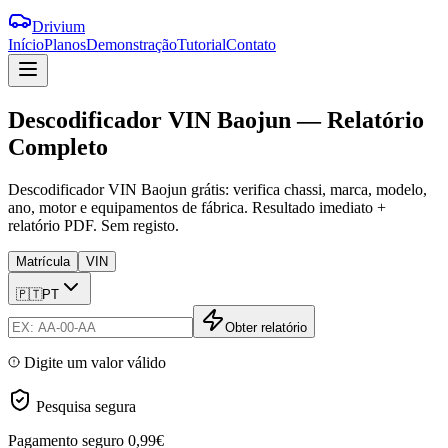
Drivium
Início
Planos
Demonstração
Tutorial
Contato
Descodificador
VIN
Baojun
—
Relatório
Completo
Descodificador VIN Baojun grátis: verifica chassi, marca, modelo,
ano, motor e equipamentos de fábrica. Resultado imediato +
relatório PDF. Sem registo.
Matrícula
VIN
🇵🇹
PT
Obter relatório
Digite um valor válido
Pesquisa segura
Pagamento seguro
0,99€