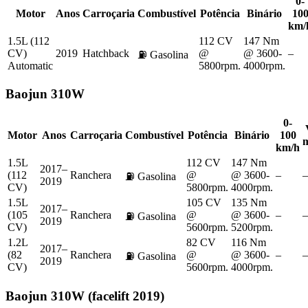
0-
Motor
Anos
Carroçaria
Combustível
Potência
Binário
10
km/
1.5L (112
112 CV
147 Nm
CV)
2019
Hatchback
@
@ 3600-
–
⛽
Gasolina
Automatic
5800rpm.
4000rpm.
Baojun
310W
0-
Motor
Anos
Carroçaria
Combustível
Potência
Binário
100
km/h
1.5L
112 CV
147 Nm
2017–
(112
Ranchera
@
@ 3600-
–
–
⛽
Gasolina
2019
CV)
5800rpm.
4000rpm.
1.5L
105 CV
135 Nm
2017–
(105
Ranchera
@
@ 3600-
–
–
⛽
Gasolina
2019
CV)
5600rpm.
5200rpm.
1.2L
82 CV
116 Nm
2017–
(82
Ranchera
@
@ 3600-
–
–
⛽
Gasolina
2019
CV)
5600rpm.
4000rpm.
Baojun
310W (facelift 2019)