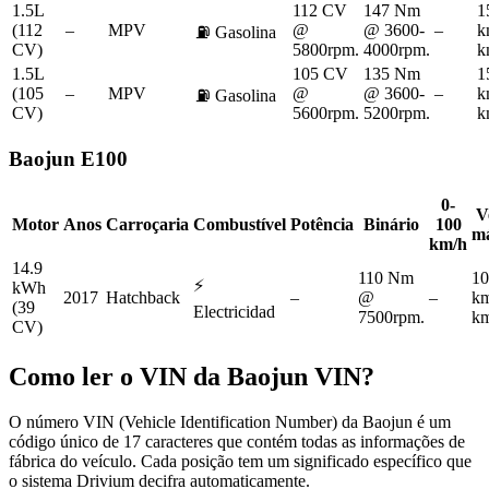
1.5L
112 CV
147 Nm
1
(112
–
MPV
@
@ 3600-
–
k
⛽
Gasolina
CV)
5800rpm.
4000rpm.
k
1.5L
105 CV
135 Nm
1
(105
–
MPV
@
@ 3600-
–
k
⛽
Gasolina
CV)
5600rpm.
5200rpm.
k
Baojun
E100
0-
V
Motor
Anos
Carroçaria
Combustível
Potência
Binário
100
m
km/h
14.9
110 Nm
10
⚡
kWh
2017
Hatchback
–
@
–
km
(39
Electricidad
7500rpm.
km
CV)
Como ler o VIN da
Baojun
VIN?
O número VIN (Vehicle Identification Number) da Baojun é um
código único de 17 caracteres que contém todas as informações de
fábrica do veículo. Cada posição tem um significado específico que
o sistema Drivium decifra automaticamente.