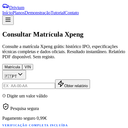
Drivium
Início
Planos
Demonstração
Tutorial
Contato
Consultar
Matrícula
Xpeng
Consulte a matrícula Xpeng grátis: histórico IPO, especificações
técnicas completas e dados oficiais. Resultado instantâneo. Relatório
PDF disponível. Sem registo.
Matrícula
VIN
🇵🇹
PT
Obter relatório
Digite um valor válido
Pesquisa segura
Pagamento seguro
0,99€
VERIFICAÇÃO COMPLETA INCLUÍDA