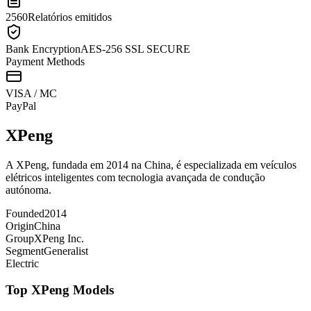
2560
Relatórios emitidos
Bank Encryption
AES-256 SSL SECURE
Payment Methods
VISA / MC
Pay
Pal
XPeng
A XPeng, fundada em 2014 na China, é especializada em veículos
elétricos inteligentes com tecnologia avançada de condução
autónoma.
Founded
2014
Origin
China
Group
XPeng Inc.
Segment
Generalist
Electric
Top
XPeng
Models