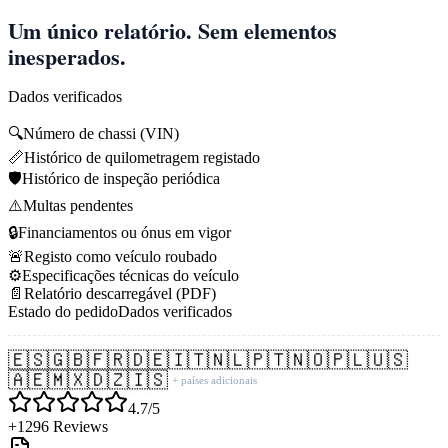
Um único relatório. Sem elementos
inesperados.
Dados verificados
🔍
Número de chassi (VIN)
📏
Histórico de quilometragem registado
🛡️
Histórico de inspeção periódica
⚠️
Multas pendentes
🔒
Financiamentos ou ónus em vigor
🚨
Registo como veículo roubado
⚙️
Especificações técnicas do veículo
📄
Relatório descarregável (PDF)
Estado do pedido
Dados verificados
🇪🇸
🇬🇧
🇫🇷
🇩🇪
🇮🇹
🇳🇱
🇵🇹
🇳🇴
🇵🇱
🇺🇸
🇦🇪
🇲🇽
🇩🇿
🇮🇸
+ países adicionais
4.7/5
+1296 Reviews