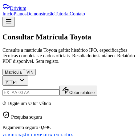
Drivium
Início
Planos
Demonstração
Tutorial
Contato
Consultar
Matrícula
Toyota
Consulte a matrícula Toyota grátis: histórico IPO, especificações
técnicas completas e dados oficiais. Resultado instantâneo. Relatório
PDF disponível. Sem registo.
Matrícula
VIN
🇵🇹
PT
Obter relatório
Digite um valor válido
Pesquisa segura
Pagamento seguro
0,99€
VERIFICAÇÃO COMPLETA INCLUÍDA