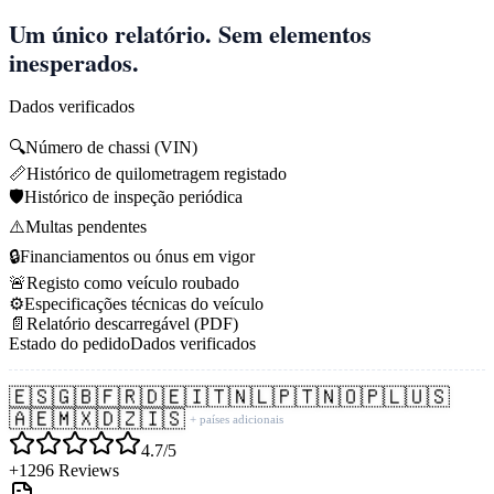
Um único relatório. Sem elementos
inesperados.
Dados verificados
🔍
Número de chassi (VIN)
📏
Histórico de quilometragem registado
🛡️
Histórico de inspeção periódica
⚠️
Multas pendentes
🔒
Financiamentos ou ónus em vigor
🚨
Registo como veículo roubado
⚙️
Especificações técnicas do veículo
📄
Relatório descarregável (PDF)
Estado do pedido
Dados verificados
🇪🇸
🇬🇧
🇫🇷
🇩🇪
🇮🇹
🇳🇱
🇵🇹
🇳🇴
🇵🇱
🇺🇸
🇦🇪
🇲🇽
🇩🇿
🇮🇸
+ países adicionais
4.7/5
+1296 Reviews