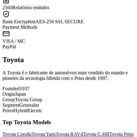
2560
Relatórios emitidos
Bank Encryption
AES-256 SSL SECURE
Payment Methods
VISA / MC
Pay
Pal
Toyota
A Toyota é o fabricante de automóveis mais vendido do mundo e
pioneiro da tecnologia híbrida com o Prius desde 1997.
Founded
1937
Origin
Japan
Group
Toyota Group
Segment
Generalist
Petrol
Hybrid
Electric
Top
Toyota
Models
Toyota
Corolla
Toyota
Yaris
Toyota
RAV4
Toyota
C-HR
Toyota
Prius