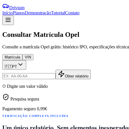
Drivium
Início
Planos
Demonstração
Tutorial
Contato
Consultar
Matrícula
Opel
Consulte a matrícula Opel grátis: histórico IPO, especificações técnic
Matrícula
VIN
🇵🇹
PT
Obter relatório
Digite um valor válido
Pesquisa segura
Pagamento seguro
0,99€
VERIFICAÇÃO COMPLETA INCLUÍDA
Um único relatório. Sem elementos inesperado