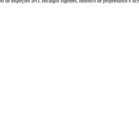
de inspeções IPO, encargos vigentes, histórico de proprietários e fich