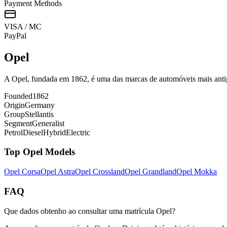
Payment Methods
VISA / MC
Pay
Pal
Opel
A Opel, fundada em 1862, é uma das marcas de automóveis mais an
Founded
1862
Origin
Germany
Group
Stellantis
Segment
Generalist
Petrol
Diesel
Hybrid
Electric
Top
Opel
Models
Opel
Corsa
Opel
Astra
Opel
Crossland
Opel
Grandland
Opel
Mokka
FAQ
Que dados obtenho ao consultar uma matrícula Opel?