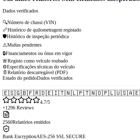
Dados verificados
🔍
Número de chassi (VIN)
📏
Histórico de quilometragem registado
🛡️
Histórico de inspeção periódica
⚠️
Multas pendentes
🔒
Financiamentos ou ónus em vigor
🚨
Registo como veículo roubado
⚙️
Especificações técnicas do veículo
📄
Relatório descarregável (PDF)
Estado do pedido
Dados verificados
🇪🇸
🇬🇧
🇫🇷
🇩🇪
🇮🇹
🇳🇱
🇵🇹
🇳🇴
🇵🇱
🇺🇸
🇦🇪
4.7/5
+1296 Reviews
2560
Relatórios emitidos
Bank Encryption
AES-256 SSL SECURE