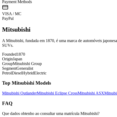
Payment Methods
VISA / MC
Pay
Pal
Mitsubishi
A Mitsubishi, fundada em 1870, é uma marca de automóveis japonesa q
SUVs.
Founded
1870
Origin
Japan
Group
Mitsubishi Group
Segment
Generalist
Petrol
Diesel
Hybrid
Electric
Top
Mitsubishi
Models
Mitsubishi
Outlander
Mitsubishi
Eclipse Cross
Mitsubishi
ASX
Mitsubi
FAQ
Que dados obtenho ao consultar uma matrícula Mitsubishi?