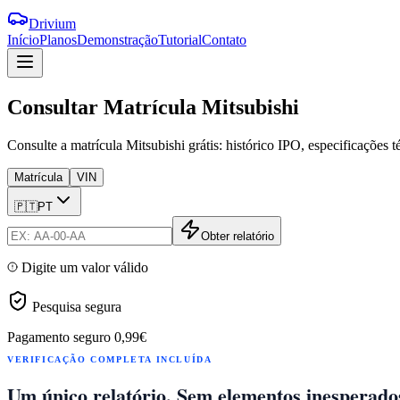
Drivium
Início
Planos
Demonstração
Tutorial
Contato
Consultar
Matrícula
Mitsubishi
Consulte a matrícula Mitsubishi grátis: histórico IPO, especificações 
Matrícula
VIN
🇵🇹
PT
Obter relatório
Digite um valor válido
Pesquisa segura
Pagamento seguro
0,99€
VERIFICAÇÃO COMPLETA INCLUÍDA
Um único relatório. Sem elementos inesperado