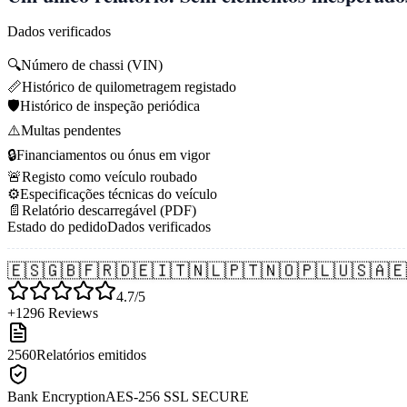
Dados verificados
🔍
Número de chassi (VIN)
📏
Histórico de quilometragem registado
🛡️
Histórico de inspeção periódica
⚠️
Multas pendentes
🔒
Financiamentos ou ónus em vigor
🚨
Registo como veículo roubado
⚙️
Especificações técnicas do veículo
📄
Relatório descarregável (PDF)
Estado do pedido
Dados verificados
🇪🇸
🇬🇧
🇫🇷
🇩🇪
🇮🇹
🇳🇱
🇵🇹
🇳🇴
🇵🇱
🇺🇸
🇦🇪
4.7/5
+1296 Reviews
2560
Relatórios emitidos
Bank Encryption
AES-256 SSL SECURE