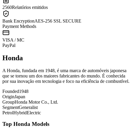
2560
Relatórios emitidos
Bank Encryption
AES-256 SSL SECURE
Payment Methods
VISA / MC
Pay
Pal
Honda
A Honda, fundada em 1948, é uma marca de automóveis japonesa
que se tornou um dos maiores fabricantes do mundo. É conhecida
por sua inovação em tecnologia e foco na eficiência de combustível.
Founded
1948
Origin
Japan
Group
Honda Motor Co., Ltd.
Segment
Generalist
Petrol
Hybrid
Electric
Top
Honda
Models