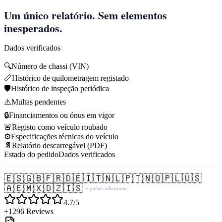
Um único relatório. Sem elementos
inesperados.
Dados verificados
🔍
Número de chassi (VIN)
📏
Histórico de quilometragem registado
🛡️
Histórico de inspeção periódica
⚠️
Multas pendentes
🔒
Financiamentos ou ónus em vigor
🚨
Registo como veículo roubado
⚙️
Especificações técnicas do veículo
📄
Relatório descarregável (PDF)
Estado do pedido
Dados verificados
🇪🇸
🇬🇧
🇫🇷
🇩🇪
🇮🇹
🇳🇱
🇵🇹
🇳🇴
🇵🇱
🇺🇸
🇦🇪
🇲🇽
🇩🇿
🇮🇸
+ países adicionais
4.7/5
+1296 Reviews