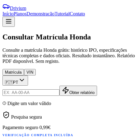
Drivium
Início
Planos
Demonstração
Tutorial
Contato
Consultar
Matrícula
Honda
Consulte a matrícula Honda grátis: histórico IPO, especificações
técnicas completas e dados oficiais. Resultado instantâneo. Relatório
PDF disponível. Sem registo.
Matrícula
VIN
🇵🇹
PT
Obter relatório
Digite um valor válido
Pesquisa segura
Pagamento seguro
0,99€
VERIFICAÇÃO COMPLETA INCLUÍDA