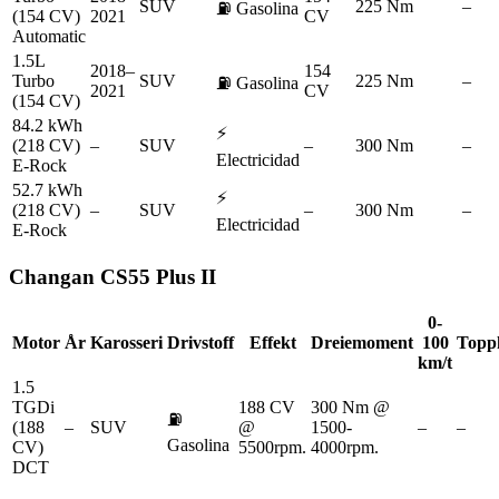
SUV
225 Nm
–
⛽
Gasolina
(154 CV)
2021
CV
Automatic
1.5L
2018–
154
Turbo
SUV
225 Nm
–
⛽
Gasolina
2021
CV
(154 CV)
84.2 kWh
⚡
(218 CV)
–
SUV
–
300 Nm
–
Electricidad
E-Rock
52.7 kWh
⚡
(218 CV)
–
SUV
–
300 Nm
–
Electricidad
E-Rock
Changan
CS55 Plus II
0-
Motor
År
Karosseri
Drivstoff
Effekt
Dreiemoment
100
Topph
km/t
1.5
TGDi
188 CV
300 Nm @
⛽
(188
–
SUV
@
1500-
–
–
Gasolina
CV)
5500rpm.
4000rpm.
DCT