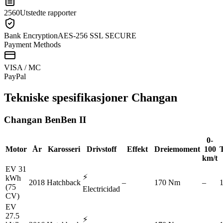
2560
Utstedte rapporter
Bank Encryption
AES-256 SSL SECURE
Payment Methods
VISA / MC
Pay
Pal
Tekniske spesifikasjoner
Changan
Changan
BenBen II
0-
Motor
År
Karosseri
Drivstoff
Effekt
Dreiemoment
100
km/t
EV 31
⚡
kWh
2018
Hatchback
–
170 Nm
–
(75
Electricidad
CV)
EV
27.5
⚡