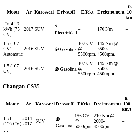
0-
Motor
År
Karosseri
Drivstoff
Effekt
Dreiemoment
10
km
EV 42.9
⚡
kWh (75
2017
SUV
–
170 Nm
–
Electricidad
CV)
1.5 (107
107 CV
145 Nm @
CV)
2016
SUV
@
3500-
–
⛽
Gasolina
Automatic
5500rpm.
4500rpm.
107 CV
145 Nm @
1.5 (107
2016
SUV
@
3500-
–
⛽
Gasolina
CV)
5500rpm.
4500rpm.
Changan
CS35
0-
Motor
År
Karosseri
Drivstoff
Effekt
Dreiemoment
100
km/t
156 CV
210 Nm @
1.5T
2014–
⛽
SUV
@
2000-
–
(156 CV)
2017
Gasolina
5000rpm.
4500rpm.