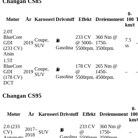
Changan
CS85
0-
Motor
År
Karosseri
Drivstoff
Effekt
Dreiemoment
100
km/t
2.0T
BlueCore
233 CV
360 Nm @
Coupe,
7.5
⛽
GDI
2019
@ 5000-
1750-
SUV
ss
Gasolina
(233 CV)
5500rpm.
3500rpm.
Aisin
1.5T
BlueCore
178 CV
265 Nm @
Coupe,
⛽
GDI
2019
@
1450-
–
SUV
Gasolina
(178 CV)
5500rpm.
4500rpm.
DCT
Changan
CS95
0-
Motor
År
Karosseri
Drivstoff
Effekt
Dreiemoment
100
km/
2.0 (233
233 CV
360 Nm @
2017–
⛽
CV)
SUV
@
1750-
–
2018
Gasolina
Automatic
5500rpm.
3500rpm.