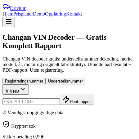
Drivium
Hjem
Prisplaner
Demo
Opplæring
Kontakt
Changan
VIN
Decoder
—
Gratis
Komplett
Rapport
Changan VIN decoder gratis: understellsnummer dekoding, merke,
modell, år, motor og originalt fabrikkutstyr. Umiddelbart resultat +
PDF-rapport. Uten registrering.
Registreringsnummer
Understellsnummer
🇳🇴
NO
Hent rapport
Vennligst oppgi gyldige data
Kryptert søk
Sikker betaling
0,99€