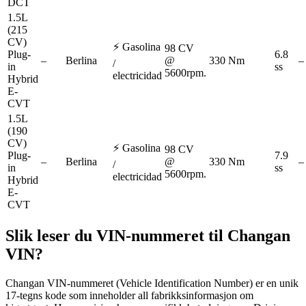
DCT
1.5L
(215
CV)
⚡
Gasolina
98 CV
Plug-
6.8
–
Berlina
@
330 Nm
–
/
in
ss
5600rpm.
electricidad
Hybrid
E-
CVT
1.5L
(190
CV)
⚡
Gasolina
98 CV
Plug-
7.9
–
Berlina
@
330 Nm
–
/
in
ss
5600rpm.
electricidad
Hybrid
E-
CVT
Slik leser du VIN-nummeret til
Changan
VIN?
Changan VIN-nummeret (Vehicle Identification Number) er en unik
17-tegns kode som inneholder all fabrikksinformasjon om