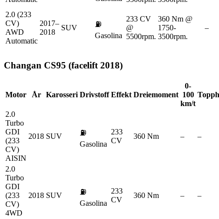
2.0 (233
233 CV
360 Nm @
CV)
2017–
⛽
SUV
@
1750-
–
AWD
2018
Gasolina
5500rpm.
3500rpm.
Automatic
Changan
CS95 (facelift 2018)
0-
Motor
År
Karosseri
Drivstoff
Effekt
Dreiemoment
100
Topph
km/t
2.0
Turbo
GDI
233
⛽
2018
SUV
360 Nm
–
–
(233
CV
Gasolina
CV)
AISIN
2.0
Turbo
GDI
233
⛽
(233
2018
SUV
360 Nm
–
–
CV
Gasolina
CV)
4WD