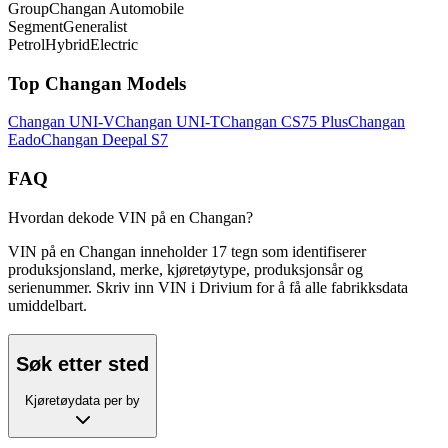
Group
Changan Automobile
Segment
Generalist
Petrol
Hybrid
Electric
Top
Changan
Models
Changan
UNI-V
Changan
UNI-T
Changan
CS75 Plus
Changan
Eado
Changan
Deepal S7
FAQ
Hvordan dekode VIN på en Changan?
VIN på en Changan inneholder 17 tegn som identifiserer
produksjonsland, merke, kjøretøytype, produksjonsår og
serienummer. Skriv inn VIN i Drivium for å få alle fabrikksdata
umiddelbart.
Søk etter sted
Kjøretøydata per by