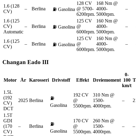
128 CV
168 Nm @
1.6 (128
–
Berlina
@ 5700-
4000-
–
⛽
Gasolina
CV)
6200rpm.
5000rpm.
1.6 (125
125 CV
160 Nm @
CV)
–
Berlina
@
4000-
–
⛽
Gasolina
Automatic
6000rpm.
5000rpm.
125 CV
160 Nm @
1.6 (125
–
Berlina
@
4000-
–
⛽
Gasolina
CV)
6000rpm.
5000rpm.
Changan
Eado III
0-
Motor
År
Karosseri
Drivstoff
Effekt
Dreiemoment
100
T
km/t
1.5L
192 CV
310 Nm @
(192
⛽
2025
Berlina
@
1500-
–
2
CV)
Gasolina
5500rpm.
4000rpm.
DCT
1.5T
GDI
170 CV
260 Nm @
⛽
(170
–
Berlina
@
1500-
–
–
Gasolina
CV)
5500rpm.
4000rpm.