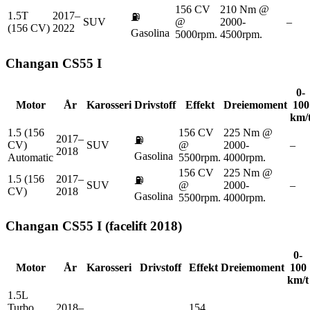
156 CV
210 Nm @
1.5T
2017–
⛽
SUV
@
2000-
–
(156 CV)
2022
Gasolina
5000rpm.
4500rpm.
Changan
CS55 I
0-
Motor
År
Karosseri
Drivstoff
Effekt
Dreiemoment
100
km/
1.5 (156
156 CV
225 Nm @
2017–
⛽
CV)
SUV
@
2000-
–
2018
Gasolina
Automatic
5500rpm.
4000rpm.
156 CV
225 Nm @
1.5 (156
2017–
⛽
SUV
@
2000-
–
CV)
2018
Gasolina
5500rpm.
4000rpm.
Changan
CS55 I (facelift 2018)
0-
Motor
År
Karosseri
Drivstoff
Effekt
Dreiemoment
100
km/t
1.5L
Turbo
2018–
154