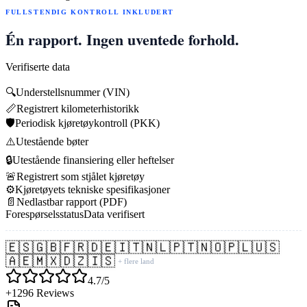
FULLSTENDIG KONTROLL INKLUDERT
Én rapport. Ingen uventede forhold.
Verifiserte data
🔍
Understellsnummer (VIN)
📏
Registrert kilometerhistorikk
🛡️
Periodisk kjøretøykontroll (PKK)
⚠️
Utestående bøter
🔒
Utestående finansiering eller heftelser
🚨
Registrert som stjålet kjøretøy
⚙️
Kjøretøyets tekniske spesifikasjoner
📄
Nedlastbar rapport (PDF)
Forespørselsstatus
Data verifisert
🇪🇸
🇬🇧
🇫🇷
🇩🇪
🇮🇹
🇳🇱
🇵🇹
🇳🇴
🇵🇱
🇺🇸
🇦🇪
🇲🇽
🇩🇿
🇮🇸
+ flere land
4.7/5
+1296 Reviews