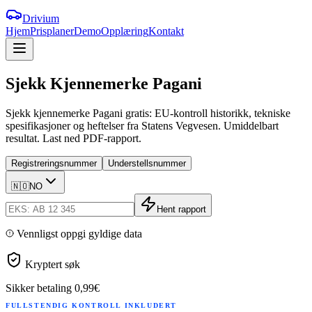
Drivium
Hjem
Prisplaner
Demo
Opplæring
Kontakt
Sjekk
Kjennemerke
Pagani
Sjekk kjennemerke Pagani gratis: EU-kontroll historikk, tekniske
spesifikasjoner og heftelser fra Statens Vegvesen. Umiddelbart
resultat. Last ned PDF-rapport.
Registreringsnummer
Understellsnummer
🇳🇴
NO
Hent rapport
Vennligst oppgi gyldige data
Kryptert søk
Sikker betaling
0,99€
FULLSTENDIG KONTROLL INKLUDERT