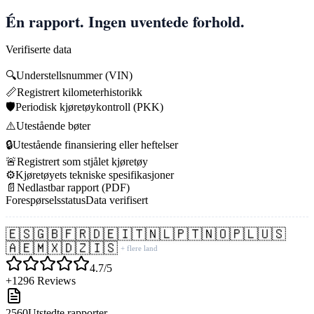
Én rapport. Ingen uventede forhold.
Verifiserte data
🔍
Understellsnummer (VIN)
📏
Registrert kilometerhistorikk
🛡️
Periodisk kjøretøykontroll (PKK)
⚠️
Utestående bøter
🔒
Utestående finansiering eller heftelser
🚨
Registrert som stjålet kjøretøy
⚙️
Kjøretøyets tekniske spesifikasjoner
📄
Nedlastbar rapport (PDF)
Forespørselsstatus
Data verifisert
🇪🇸
🇬🇧
🇫🇷
🇩🇪
🇮🇹
🇳🇱
🇵🇹
🇳🇴
🇵🇱
🇺🇸
🇦🇪
🇲🇽
🇩🇿
🇮🇸
+ flere land
4.7/5
+1296 Reviews
2560
Utstedte rapporter