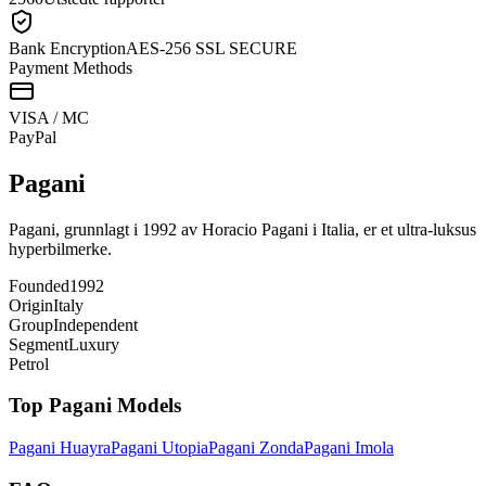
Bank Encryption
AES-256 SSL SECURE
Payment Methods
VISA / MC
Pay
Pal
Pagani
Pagani, grunnlagt i 1992 av Horacio Pagani i Italia, er et ultra-luksus
hyperbilmerke.
Founded
1992
Origin
Italy
Group
Independent
Segment
Luxury
Petrol
Top
Pagani
Models
Pagani
Huayra
Pagani
Utopia
Pagani
Zonda
Pagani
Imola