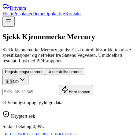
Drivium
Hjem
Prisplaner
Demo
Opplæring
Kontakt
Sjekk
Kjennemerke
Mercury
Sjekk kjennemerke Mercury gratis: EU-kontroll historikk, tekniske
spesifikasjoner og heftelser fra Statens Vegvesen. Umiddelbart
resultat. Last ned PDF-rapport.
Registreringsnummer
Understellsnummer
🇳🇴
NO
Hent rapport
Vennligst oppgi gyldige data
Kryptert søk
Sikker betaling
0,99€
FULLSTENDIG KONTROLL INKLUDERT