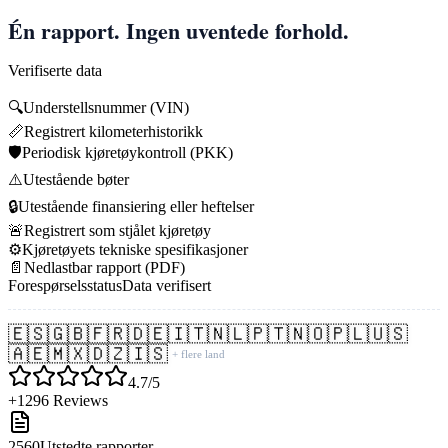
Én rapport. Ingen uventede forhold.
Verifiserte data
🔍
Understellsnummer (VIN)
📏
Registrert kilometerhistorikk
🛡️
Periodisk kjøretøykontroll (PKK)
⚠️
Utestående bøter
🔒
Utestående finansiering eller heftelser
🚨
Registrert som stjålet kjøretøy
⚙️
Kjøretøyets tekniske spesifikasjoner
📄
Nedlastbar rapport (PDF)
Forespørselsstatus
Data verifisert
🇪🇸
🇬🇧
🇫🇷
🇩🇪
🇮🇹
🇳🇱
🇵🇹
🇳🇴
🇵🇱
🇺🇸
🇦🇪
🇲🇽
🇩🇿
🇮🇸
+ flere land
4.7/5
+1296 Reviews
2560
Utstedte rapporter