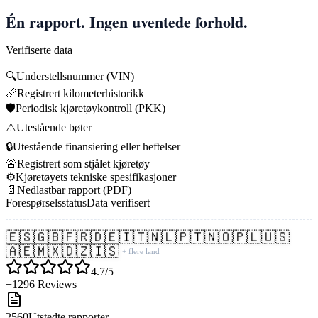
Én rapport. Ingen uventede forhold.
Verifiserte data
🔍
Understellsnummer (VIN)
📏
Registrert kilometerhistorikk
🛡️
Periodisk kjøretøykontroll (PKK)
⚠️
Utestående bøter
🔒
Utestående finansiering eller heftelser
🚨
Registrert som stjålet kjøretøy
⚙️
Kjøretøyets tekniske spesifikasjoner
📄
Nedlastbar rapport (PDF)
Forespørselsstatus
Data verifisert
🇪🇸
🇬🇧
🇫🇷
🇩🇪
🇮🇹
🇳🇱
🇵🇹
🇳🇴
🇵🇱
🇺🇸
🇦🇪
🇲🇽
🇩🇿
🇮🇸
+ flere land
4.7/5
+1296 Reviews
2560
Utstedte rapporter