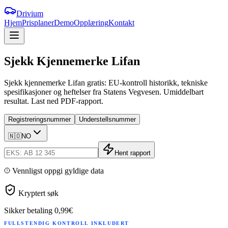
Drivium
Hjem
Prisplaner
Demo
Opplæring
Kontakt
Sjekk
Kjennemerke
Lifan
Sjekk kjennemerke Lifan gratis: EU-kontroll historikk, tekniske
spesifikasjoner og heftelser fra Statens Vegvesen. Umiddelbart
resultat. Last ned PDF-rapport.
Registreringsnummer
Understellsnummer
🇳🇴
NO
Hent rapport
Vennligst oppgi gyldige data
Kryptert søk
Sikker betaling
0,99€
FULLSTENDIG KONTROLL INKLUDERT