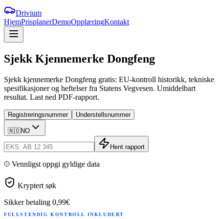
Drivium
Hjem
Prisplaner
Demo
Opplæring
Kontakt
Sjekk
Kjennemerke
Dongfeng
Sjekk kjennemerke Dongfeng gratis: EU-kontroll historikk, tekniske
spesifikasjoner og heftelser fra Statens Vegvesen. Umiddelbart
resultat. Last ned PDF-rapport.
Registreringsnummer
Understellsnummer
🇳🇴
NO
Hent rapport
Vennligst oppgi gyldige data
Kryptert søk
Sikker betaling
0,99€
FULLSTENDIG KONTROLL INKLUDERT