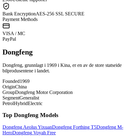
Bank Encryption
AES-256 SSL SECURE
Payment Methods
VISA / MC
Pay
Pal
Dongfeng
Dongfeng, grunnlagt i 1969 i Kina, er en av de store statseide
bilprodusentene i landet.
Founded
1969
Origin
China
Group
Dongfeng Motor Corporation
Segment
Generalist
Petrol
Hybrid
Electric
Top
Dongfeng
Models
Dongfeng
Aeolus Yixuan
Dongfeng
Forthing T5
Dongfeng
M-
Hero
Dongfeng
Voyah Free