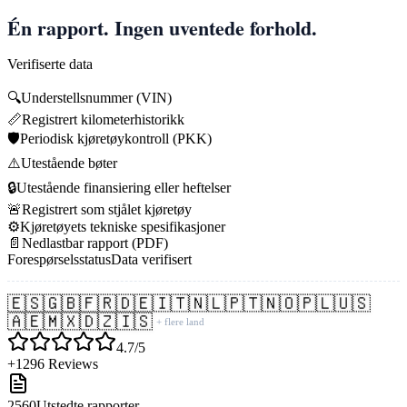
Én rapport. Ingen uventede forhold.
Verifiserte data
🔍
Understellsnummer (VIN)
📏
Registrert kilometerhistorikk
🛡️
Periodisk kjøretøykontroll (PKK)
⚠️
Utestående bøter
🔒
Utestående finansiering eller heftelser
🚨
Registrert som stjålet kjøretøy
⚙️
Kjøretøyets tekniske spesifikasjoner
📄
Nedlastbar rapport (PDF)
Forespørselsstatus
Data verifisert
🇪🇸
🇬🇧
🇫🇷
🇩🇪
🇮🇹
🇳🇱
🇵🇹
🇳🇴
🇵🇱
🇺🇸
🇦🇪
🇲🇽
🇩🇿
🇮🇸
+ flere land
4.7/5
+1296 Reviews
2560
Utstedte rapporter