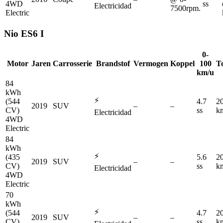
4WD
ss
Electricidad
7500rpm.
Electric
Nio
ES6 I
0-
Motor
Jaren
Carrosserie
Brandstof
Vermogen
Koppel
100
T
km/u
84
kWh
⚡
(544
4.7
2
2019
SUV
–
–
CV)
ss
k
Electricidad
4WD
Electric
84
kWh
⚡
(435
5.6
2
2019
SUV
–
–
CV)
ss
k
Electricidad
4WD
Electric
70
kWh
⚡
(544
4.7
2
2019
SUV
–
–
CV)
ss
k