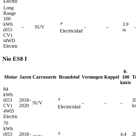
Electric
Long
Range
100
⚡
kWh
3.9
–
SUV
–
–
(653
ss
Electricidad
CV)
i4WD
Electric
Nio
ES8 I
0-
Motor
Jaren
Carrosserie
Brandstof
Vermogen
Koppel
100
T
km/u
84
kWh
⚡
(653
2018–
2
SUV
–
–
–
CV)
2020
k
Electricidad
4WD
Electric
70
kWh
⚡
(653
2018–
4.4
2