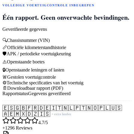
VOLLEDIGE VOERTUIGCONTROLE INBEGREPEN
Één rapport. Geen onverwachte bevindingen.
Geverifieerde gegevens
🔍
Chassisnummer (VIN)
📏
Officiële kilometerstandhistorie
🛡️
APK / periodieke voertuigkeuring
⚠️
Openstaande boetes
🔒
Openstaande leningen of lasten
🚨
Gestolen voertuigcontrole
⚙️
Technische specificaties van het voertuig
📄
Downloadbaar rapport (PDF)
Rapportstatus
Gegevens geverifieerd
🇪🇸
🇬🇧
🇫🇷
🇩🇪
🇮🇹
🇳🇱
🇵🇹
🇳🇴
🇵🇱
🇺🇸
🇦🇪
🇲🇽
🇩🇿
🇮🇸
+ extra landen
4.7/5
+1296 Reviews