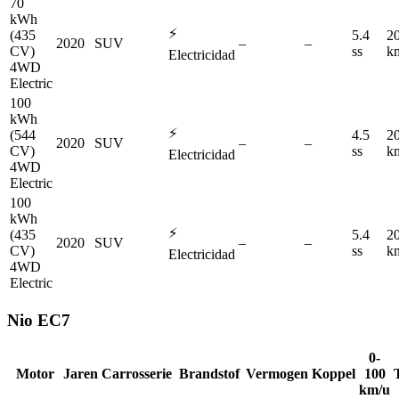
70
kWh
⚡
(435
5.4
2
2020
SUV
–
–
CV)
ss
k
Electricidad
4WD
Electric
100
kWh
⚡
(544
4.5
2
2020
SUV
–
–
CV)
ss
k
Electricidad
4WD
Electric
100
kWh
⚡
(435
5.4
2
2020
SUV
–
–
CV)
ss
k
Electricidad
4WD
Electric
Nio
EC7
0-
Motor
Jaren
Carrosserie
Brandstof
Vermogen
Koppel
100
km/u