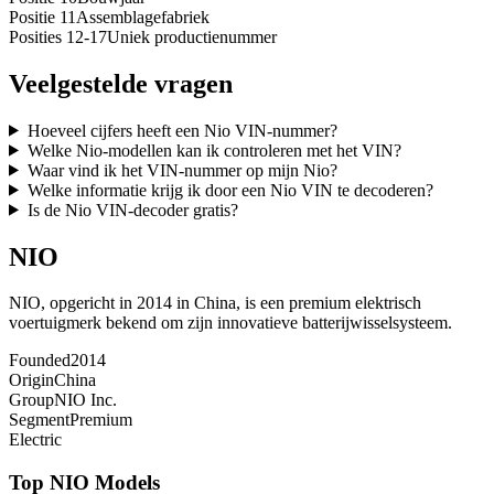
Positie 11
Assemblagefabriek
Posities 12-17
Uniek productienummer
Veelgestelde vragen
Hoeveel cijfers heeft een Nio VIN-nummer?
Welke Nio-modellen kan ik controleren met het VIN?
Waar vind ik het VIN-nummer op mijn Nio?
Welke informatie krijg ik door een Nio VIN te decoderen?
Is de Nio VIN-decoder gratis?
NIO
NIO, opgericht in 2014 in China, is een premium elektrisch
voertuigmerk bekend om zijn innovatieve batterijwisselsysteem.
Founded
2014
Origin
China
Group
NIO Inc.
Segment
Premium
Electric
Top
NIO
Models