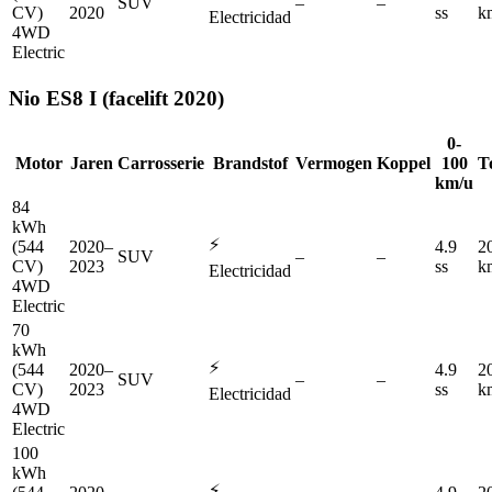
SUV
–
–
CV)
2020
ss
k
Electricidad
4WD
Electric
Nio
ES8 I (facelift 2020)
0-
Motor
Jaren
Carrosserie
Brandstof
Vermogen
Koppel
100
T
km/u
84
kWh
⚡
(544
2020–
4.9
2
SUV
–
–
CV)
2023
ss
k
Electricidad
4WD
Electric
70
kWh
⚡
(544
2020–
4.9
2
SUV
–
–
CV)
2023
ss
k
Electricidad
4WD
Electric
100
kWh
⚡