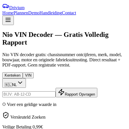
Drivium
Home
Plannen
Demo
Handleiding
Contact
Nio
VIN
Decoder
—
Gratis
Volledig
Rapport
Nio VIN decoder gratis: chassisnummer ontcijferen, merk, model,
bouwjaar, motor en originele fabrieksuitrusting. Direct resultaat +
PDF-rapport. Geen registratie vereist.
Kenteken
VIN
🇳🇱
NL
Rapport Opvragen
Voer een geldige waarde in
Versleuteld Zoeken
Veilige Betaling
0,99€