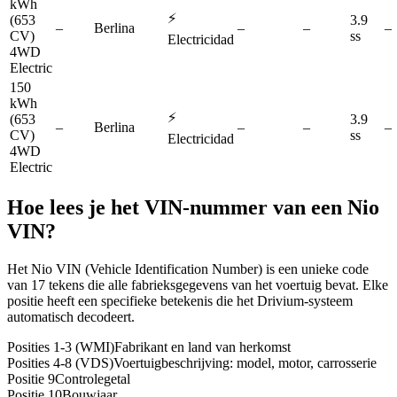
kWh
⚡
(653
3.9
–
Berlina
–
–
–
CV)
ss
Electricidad
4WD
Electric
150
kWh
⚡
(653
3.9
–
Berlina
–
–
–
CV)
ss
Electricidad
4WD
Electric
Hoe lees je het VIN-nummer van een
Nio
VIN?
Het Nio VIN (Vehicle Identification Number) is een unieke code
van 17 tekens die alle fabrieksgegevens van het voertuig bevat. Elke
positie heeft een specifieke betekenis die het Drivium-systeem
automatisch decodeert.
Posities 1-3 (WMI)
Fabrikant en land van herkomst
Posities 4-8 (VDS)
Voertuigbeschrijving: model, motor, carrosserie
Positie 9
Controlegetal
Positie 10
Bouwjaar