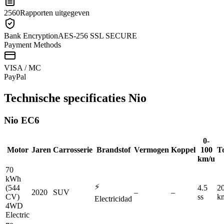
2560
Rapporten uitgegeven
Bank Encryption
AES-256 SSL SECURE
Payment Methods
VISA / MC
Pay
Pal
Technische specificaties
Nio
Nio
EC6
0-
Motor
Jaren
Carrosserie
Brandstof
Vermogen
Koppel
100
T
km/u
70
kWh
⚡
(544
4.5
2
2020
SUV
–
–
CV)
ss
k
Electricidad
4WD
Electric