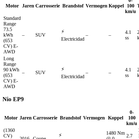
0-
Motor
Jaren
Carrosserie
Brandstof
Vermogen
Koppel
100
km/u
Standard
Range
73.5
⚡
4.1
kWh
–
SUV
–
–
ss
Electricidad
(653
CV) E-
AWD
Long
Range
⚡
90 kWh
4.1
–
SUV
–
–
(653
ss
Electricidad
CV) E-
AWD
Nio
EP9
0-
Motor
Jaren
Carrosserie
Brandstof
Vermogen
Koppel
100
km/u
(1360
1480 Nm
⚡
CV)
2.7
2016
Coupe
–
@ 0-