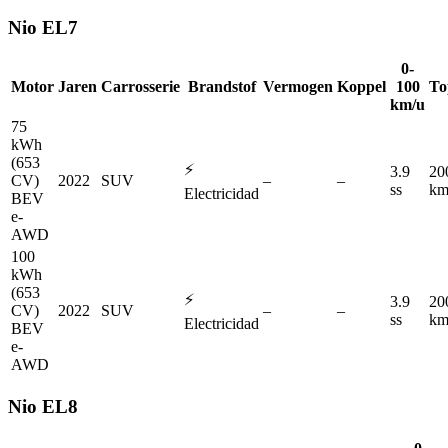
Nio
EL7
0-
Motor
Jaren
Carrosserie
Brandstof
Vermogen
Koppel
100
To
km/u
75
kWh
(653
⚡
3.9
20
CV)
2022
SUV
–
–
ss
km
Electricidad
BEV
e-
AWD
100
kWh
(653
⚡
3.9
20
CV)
2022
SUV
–
–
ss
km
Electricidad
BEV
e-
AWD
Nio
EL8