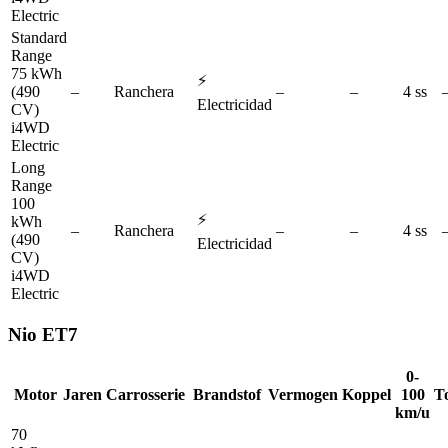
Electric
Standard
Range
75 kWh
⚡
(490
–
Ranchera
–
–
4 ss
Electricidad
CV)
i4WD
Electric
Long
Range
100
⚡
kWh
–
Ranchera
–
–
4 ss
(490
Electricidad
CV)
i4WD
Electric
Nio
ET7
0-
Motor
Jaren
Carrosserie
Brandstof
Vermogen
Koppel
100
T
km/u
70