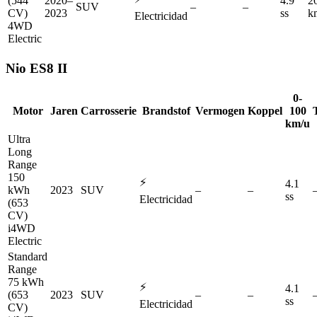
(544
2020–
4.9
2
SUV
–
–
CV)
2023
ss
k
Electricidad
4WD
Electric
Nio
ES8 II
0-
Motor
Jaren
Carrosserie
Brandstof
Vermogen
Koppel
100
km/u
Ultra
Long
Range
150
⚡
4.1
kWh
2023
SUV
–
–
ss
Electricidad
(653
CV)
i4WD
Electric
Standard
Range
75 kWh
⚡
4.1
(653
2023
SUV
–
–
ss
Electricidad
CV)