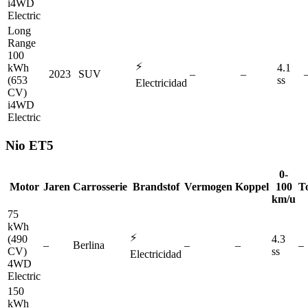
i4WD
Electric
Long
Range
100
⚡
kWh
4.1
2023
SUV
–
–
(653
ss
Electricidad
CV)
i4WD
Electric
Nio
ET5
0-
Motor
Jaren
Carrosserie
Brandstof
Vermogen
Koppel
100
T
km/u
75
kWh
⚡
(490
4.3
–
Berlina
–
–
–
CV)
ss
Electricidad
4WD
Electric
150
kWh