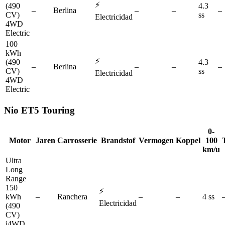
⚡
(490
4.3
–
Berlina
–
–
–
CV)
ss
Electricidad
4WD
Electric
100
kWh
⚡
(490
4.3
–
Berlina
–
–
–
CV)
ss
Electricidad
4WD
Electric
Nio
ET5 Touring
0-
Motor
Jaren
Carrosserie
Brandstof
Vermogen
Koppel
100
km/u
Ultra
Long
Range
150
⚡
kWh
–
Ranchera
–
–
4 ss
Electricidad
(490
CV)
i4WD