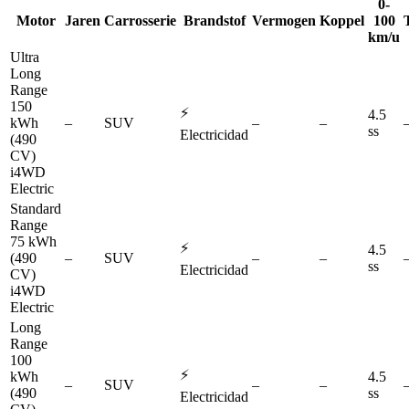
0-
Motor
Jaren
Carrosserie
Brandstof
Vermogen
Koppel
100
km/u
Ultra
Long
Range
150
⚡
4.5
kWh
–
SUV
–
–
ss
Electricidad
(490
CV)
i4WD
Electric
Standard
Range
75 kWh
⚡
4.5
(490
–
SUV
–
–
ss
Electricidad
CV)
i4WD
Electric
Long
Range
100
⚡
kWh
4.5
–
SUV
–
–
(490
ss
Electricidad