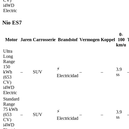
CV)
i4WD
Electric
Nio
ES7
0-
Motor
Jaren
Carrosserie
Brandstof
Vermogen
Koppel
100
km/u
Ultra
Long
Range
150
⚡
3.9
kWh
–
SUV
–
–
ss
Electricidad
(653
CV)
i4WD
Electric
Standard
Range
75 kWh
⚡
3.9
(653
–
SUV
–
–
ss
Electricidad
CV)
i4WD