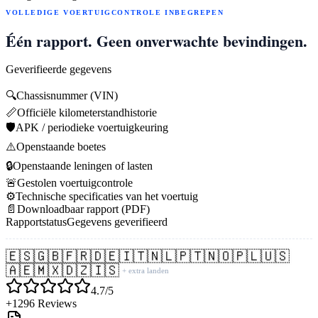
VOLLEDIGE VOERTUIGCONTROLE INBEGREPEN
Één rapport. Geen onverwachte bevindingen.
Geverifieerde gegevens
🔍
Chassisnummer (VIN)
📏
Officiële kilometerstandhistorie
🛡️
APK / periodieke voertuigkeuring
⚠️
Openstaande boetes
🔒
Openstaande leningen of lasten
🚨
Gestolen voertuigcontrole
⚙️
Technische specificaties van het voertuig
📄
Downloadbaar rapport (PDF)
Rapportstatus
Gegevens geverifieerd
🇪🇸
🇬🇧
🇫🇷
🇩🇪
🇮🇹
🇳🇱
🇵🇹
🇳🇴
🇵🇱
🇺🇸
🇦🇪
🇲🇽
🇩🇿
🇮🇸
+ extra landen
4.7/5
+1296 Reviews