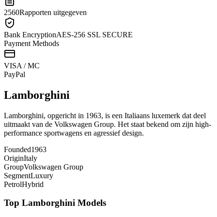
2560
Rapporten uitgegeven
Bank Encryption
AES-256 SSL SECURE
Payment Methods
VISA / MC
Pay
Pal
Lamborghini
Lamborghini, opgericht in 1963, is een Italiaans luxemerk dat deel
uitmaakt van de Volkswagen Group. Het staat bekend om zijn high-
performance sportwagens en agressief design.
Founded
1963
Origin
Italy
Group
Volkswagen Group
Segment
Luxury
Petrol
Hybrid
Top
Lamborghini
Models