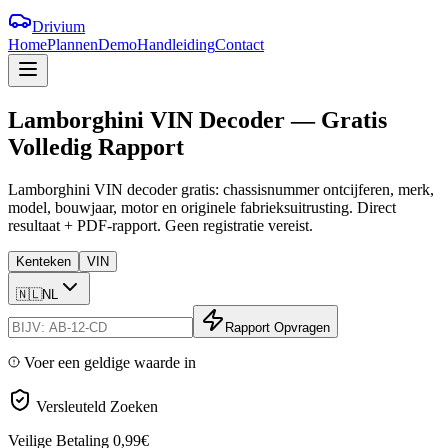
Drivium
Home
Plannen
Demo
Handleiding
Contact
Lamborghini
VIN
Decoder
—
Gratis
Volledig
Rapport
Lamborghini VIN decoder gratis: chassisnummer ontcijferen, merk,
model, bouwjaar, motor en originele fabrieksuitrusting. Direct
resultaat + PDF-rapport. Geen registratie vereist.
Kenteken
VIN
🇳🇱
NL
Rapport Opvragen
Voer een geldige waarde in
Versleuteld Zoeken
Veilige Betaling
0,99€