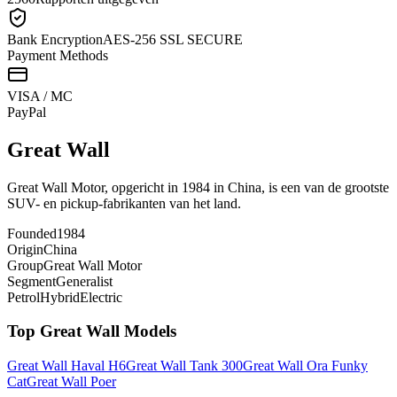
Bank Encryption
AES-256 SSL SECURE
Payment Methods
VISA / MC
Pay
Pal
Great Wall
Great Wall Motor, opgericht in 1984 in China, is een van de grootste
SUV- en pickup-fabrikanten van het land.
Founded
1984
Origin
China
Group
Great Wall Motor
Segment
Generalist
Petrol
Hybrid
Electric
Top
Great Wall
Models
Great Wall
Haval H6
Great Wall
Tank 300
Great Wall
Ora Funky
Cat
Great Wall
Poer