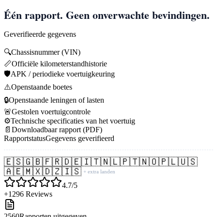
Één rapport. Geen onverwachte bevindingen.
Geverifieerde gegevens
🔍
Chassisnummer (VIN)
📏
Officiële kilometerstandhistorie
🛡️
APK / periodieke voertuigkeuring
⚠️
Openstaande boetes
🔒
Openstaande leningen of lasten
🚨
Gestolen voertuigcontrole
⚙️
Technische specificaties van het voertuig
📄
Downloadbaar rapport (PDF)
Rapportstatus
Gegevens geverifieerd
🇪🇸
🇬🇧
🇫🇷
🇩🇪
🇮🇹
🇳🇱
🇵🇹
🇳🇴
🇵🇱
🇺🇸
🇦🇪
🇲🇽
🇩🇿
🇮🇸
+ extra landen
4.7/5
+1296 Reviews
2560
Rapporten uitgegeven