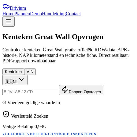
Drivium
Home
Plannen
Demo
Handleiding
Contact
Kenteken
Great
Wall
Opvragen
Controleer kenteken Great Wall gratis: officiële RDW-data, APK-
historie, NAP kilometerstand en technische fiche. Direct resultaat.
PDF-rapport downloadbaar.
Kenteken
VIN
🇳🇱
NL
Rapport Opvragen
Voer een geldige waarde in
Versleuteld Zoeken
Veilige Betaling
0,99€
VOLLEDIGE VOERTUIGCONTROLE INBEGREPEN