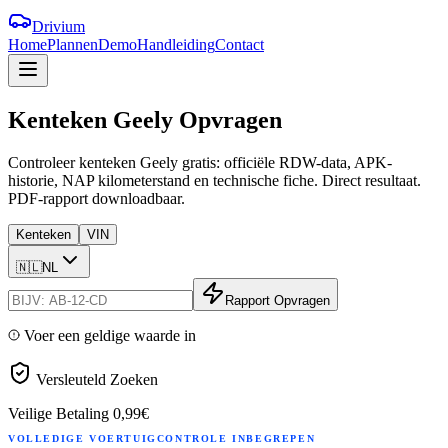
Drivium
Home
Plannen
Demo
Handleiding
Contact
Kenteken
Geely
Opvragen
Controleer kenteken Geely gratis: officiële RDW-data, APK-
historie, NAP kilometerstand en technische fiche. Direct resultaat.
PDF-rapport downloadbaar.
Kenteken
VIN
🇳🇱
NL
Rapport Opvragen
Voer een geldige waarde in
Versleuteld Zoeken
Veilige Betaling
0,99€
VOLLEDIGE VOERTUIGCONTROLE INBEGREPEN