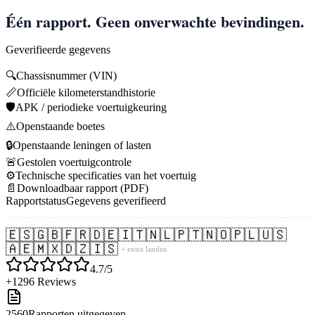
Één rapport. Geen onverwachte bevindingen.
Geverifieerde gegevens
🔍
Chassisnummer (VIN)
📏
Officiële kilometerstandhistorie
🛡️
APK / periodieke voertuigkeuring
⚠️
Openstaande boetes
🔒
Openstaande leningen of lasten
🚨
Gestolen voertuigcontrole
⚙️
Technische specificaties van het voertuig
📄
Downloadbaar rapport (PDF)
Rapportstatus
Gegevens geverifieerd
🇪🇸
🇬🇧
🇫🇷
🇩🇪
🇮🇹
🇳🇱
🇵🇹
🇳🇴
🇵🇱
🇺🇸
🇦🇪
🇲🇽
🇩🇿
🇮🇸
+ extra landen
4.7/5
+1296 Reviews
2560
Rapporten uitgegeven