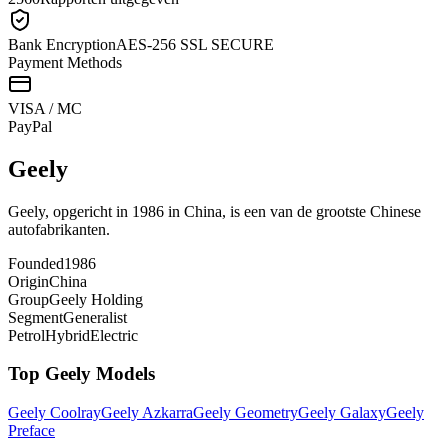
Bank Encryption
AES-256 SSL SECURE
Payment Methods
VISA / MC
Pay
Pal
Geely
Geely, opgericht in 1986 in China, is een van de grootste Chinese
autofabrikanten.
Founded
1986
Origin
China
Group
Geely Holding
Segment
Generalist
Petrol
Hybrid
Electric
Top
Geely
Models
Geely
Coolray
Geely
Azkarra
Geely
Geometry
Geely
Galaxy
Geely
Preface