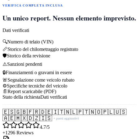
VERIFICA COMPLETA INCLUSA
Un unico report. Nessun elemento imprevisto.
Dati verificati
🔍
Numero di telaio (VIN)
📏
Storico del chilometraggio registrato
🛡️
Storico della revisione
⚠️
Sanzioni pendenti
🔒
Finanziamenti o gravami in essere
🚨
Segnalazione come veicolo rubato
⚙️
Specifiche tecniche del veicolo
📄
Report scaricabile (PDF)
Stato della richiesta
Dati verificati
🇪🇸
🇬🇧
🇫🇷
🇩🇪
🇮🇹
🇳🇱
🇵🇹
🇳🇴
🇵🇱
🇺🇸
🇦🇪
🇲🇽
🇩🇿
🇮🇸
+ paesi aggiuntivi
4.7/5
+1296 Reviews