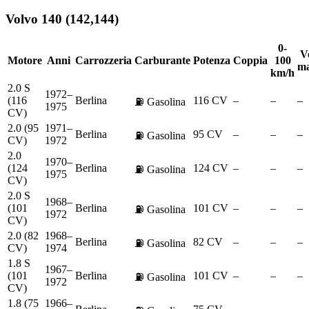
Volvo
140 (142,144)
0-
Ve
Motore
Anni
Carrozzeria
Carburante
Potenza
Coppia
100
ma
km/h
2.0 S
1972–
(116
Berlina
116 CV
–
–
–
⛽
Gasolina
1975
CV)
2.0 (95
1971–
Berlina
95 CV
–
–
–
⛽
Gasolina
CV)
1972
2.0
1970–
(124
Berlina
124 CV
–
–
–
⛽
Gasolina
1975
CV)
2.0 S
1968–
(101
Berlina
101 CV
–
–
–
⛽
Gasolina
1972
CV)
2.0 (82
1968–
Berlina
82 CV
–
–
–
⛽
Gasolina
CV)
1974
1.8 S
1967–
(101
Berlina
101 CV
–
–
–
⛽
Gasolina
1972
CV)
1.8 (75
1966–