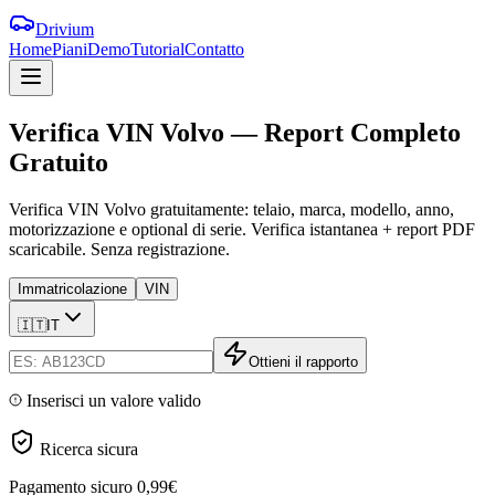
Drivium
Home
Piani
Demo
Tutorial
Contatto
Verifica
VIN
Volvo
—
Report
Completo
Gratuito
Verifica VIN Volvo gratuitamente: telaio, marca, modello, anno,
motorizzazione e optional di serie. Verifica istantanea + report PDF
scaricabile. Senza registrazione.
Immatricolazione
VIN
🇮🇹
IT
Ottieni il rapporto
Inserisci un valore valido
Ricerca sicura
Pagamento sicuro
0,99€