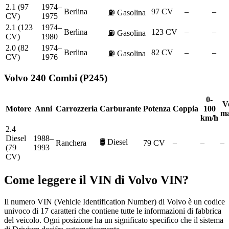
2.1 (97
1974–
Berlina
97 CV
–
–
⛽
Gasolina
CV)
1975
2.1 (123
1974–
Berlina
123 CV
–
–
⛽
Gasolina
CV)
1980
2.0 (82
1974–
Berlina
82 CV
–
–
⛽
Gasolina
CV)
1976
Volvo
240 Combi (P245)
0-
Ve
Motore
Anni
Carrozzeria
Carburante
Potenza
Coppia
100
ma
km/h
2.4
Diesel
1988–
🛢️
Diesel
Ranchera
79 CV
–
–
–
(79
1993
CV)
Come leggere il VIN di
Volvo
VIN?
Il numero VIN (Vehicle Identification Number) di Volvo è un codice
univoco di 17 caratteri che contiene tutte le informazioni di fabbrica
del veicolo. Ogni posizione ha un significato specifico che il sistema