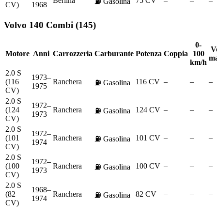
Berlina
75 CV
–
–
–
⛽
Gasolina
CV)
1968
Volvo
140 Combi (145)
0-
Ve
Motore
Anni
Carrozzeria
Carburante
Potenza
Coppia
100
ma
km/h
2.0 S
1973–
(116
Ranchera
116 CV
–
–
–
⛽
Gasolina
1975
CV)
2.0 S
1972–
(124
Ranchera
124 CV
–
–
–
⛽
Gasolina
1973
CV)
2.0 S
1972–
(101
Ranchera
101 CV
–
–
–
⛽
Gasolina
1974
CV)
2.0 S
1972–
(100
Ranchera
100 CV
–
–
–
⛽
Gasolina
1973
CV)
2.0 S
1968–
(82
Ranchera
82 CV
–
–
–
⛽
Gasolina
1974
CV)