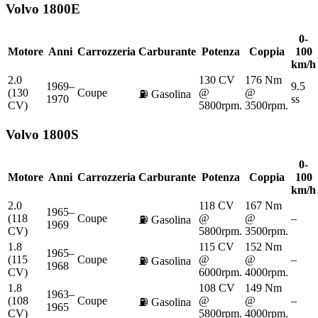
Volvo
1800E
0-
Motore
Anni
Carrozzeria
Carburante
Potenza
Coppia
100
km/h
2.0
130 CV
176 Nm
1969–
9.5
(130
Coupe
@
@
⛽
Gasolina
1970
ss
CV)
5800rpm.
3500rpm.
Volvo
1800S
0-
Motore
Anni
Carrozzeria
Carburante
Potenza
Coppia
100
km/h
2.0
118 CV
167 Nm
1965–
(118
Coupe
@
@
–
⛽
Gasolina
1969
CV)
5800rpm.
3500rpm.
1.8
115 CV
152 Nm
1965–
(115
Coupe
@
@
–
⛽
Gasolina
1968
CV)
6000rpm.
4000rpm.
1.8
108 CV
149 Nm
1963–
(108
Coupe
@
@
–
⛽
Gasolina
1965
CV)
5800rpm.
4000rpm.