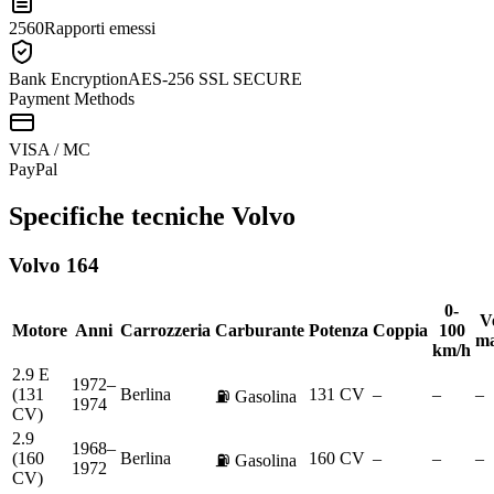
2560
Rapporti emessi
Bank Encryption
AES-256 SSL SECURE
Payment Methods
VISA / MC
Pay
Pal
Specifiche tecniche
Volvo
Volvo
164
0-
Ve
Motore
Anni
Carrozzeria
Carburante
Potenza
Coppia
100
ma
km/h
2.9 E
1972–
(131
Berlina
131 CV
–
–
–
⛽
Gasolina
1974
CV)
2.9
1968–
(160
Berlina
160 CV
–
–
–
⛽
Gasolina
1972
CV)