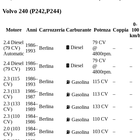
Volvo
240 (P242,P244)
0-
Motore
Anni
Carrozzeria
Carburante
Potenza
Coppia
100
km/
2.4 Diesel
79 CV
1986–
🛢️
Diesel
(79 CV)
Berlina
@
–
–
1993
Automatic
4800rpm.
79 CV
2.4 Diesel
1986–
🛢️
Diesel
Berlina
@
–
–
(79 CV)
1993
4800rpm.
2.3 (115
1986–
Berlina
115 CV
–
–
⛽
Gasolina
CV)
1993
2.3 (113
1986–
Berlina
113 CV
–
–
⛽
Gasolina
CV)
1987
2.3 (133
1984–
Berlina
133 CV
–
–
⛽
Gasolina
CV)
1989
2.3 (110
1984–
Berlina
110 CV
–
–
⛽
Gasolina
CV)
1986
2.0 (103
1984–
Berlina
103 CV
–
–
⛽
Gasolina
CV)
1985