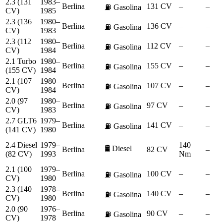
2.3 (131
1983–
Berlina
131 CV
–
–
⛽
Gasolina
CV)
1985
2.3 (136
1980–
Berlina
136 CV
–
–
⛽
Gasolina
CV)
1983
2.3 (112
1980–
Berlina
112 CV
–
–
⛽
Gasolina
CV)
1984
2.1 Turbo
1980–
Berlina
155 CV
–
–
⛽
Gasolina
(155 CV)
1984
2.1 (107
1980–
Berlina
107 CV
–
–
⛽
Gasolina
CV)
1984
2.0 (97
1980–
Berlina
97 CV
–
–
⛽
Gasolina
CV)
1983
2.7 GLT6
1979–
Berlina
141 CV
–
–
⛽
Gasolina
(141 CV)
1980
2.4 Diesel
1979–
140
🛢️
Diesel
Berlina
82 CV
–
(82 CV)
1993
Nm
2.1 (100
1979–
Berlina
100 CV
–
–
⛽
Gasolina
CV)
1980
2.3 (140
1978–
Berlina
140 CV
–
–
⛽
Gasolina
CV)
1980
2.0 (90
1976–
Berlina
90 CV
–
–
⛽
Gasolina
CV)
1978