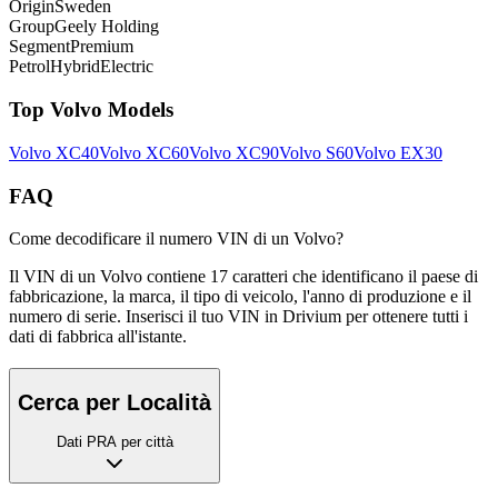
Origin
Sweden
Group
Geely Holding
Segment
Premium
Petrol
Hybrid
Electric
Top
Volvo
Models
Volvo
XC40
Volvo
XC60
Volvo
XC90
Volvo
S60
Volvo
EX30
FAQ
Come decodificare il numero VIN di un Volvo?
Il VIN di un Volvo contiene 17 caratteri che identificano il paese di
fabbricazione, la marca, il tipo di veicolo, l'anno di produzione e il
numero di serie. Inserisci il tuo VIN in Drivium per ottenere tutti i
dati di fabbrica all'istante.
Cerca per Località
Dati PRA per città