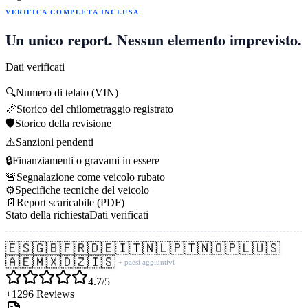
VERIFICA COMPLETA INCLUSA
Un unico report. Nessun elemento imprevisto.
Dati verificati
🔍
Numero di telaio (VIN)
📏
Storico del chilometraggio registrato
🛡️
Storico della revisione
⚠️
Sanzioni pendenti
🔒
Finanziamenti o gravami in essere
🚨
Segnalazione come veicolo rubato
⚙️
Specifiche tecniche del veicolo
📄
Report scaricabile (PDF)
Stato della richiesta
Dati verificati
🇪🇸
🇬🇧
🇫🇷
🇩🇪
🇮🇹
🇳🇱
🇵🇹
🇳🇴
🇵🇱
🇺🇸
🇦🇪
🇲🇽
🇩🇿
🇮🇸
+ paesi aggiuntivi
4.7/5
+1296 Reviews