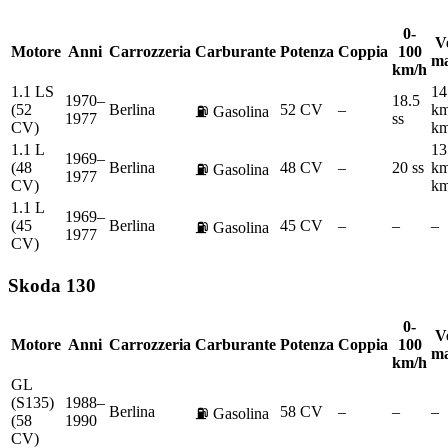
0-
Ve
Motore
Anni
Carrozzeria
Carburante
Potenza
Coppia
100
ma
km/h
1.1 LS
14
1970–
18.5
(52
Berlina
52 CV
–
km
⛽
Gasolina
1977
ss
CV)
km
1.1 L
13
1969–
(48
Berlina
48 CV
–
20 ss
km
⛽
Gasolina
1977
CV)
km
1.1 L
1969–
(45
Berlina
45 CV
–
–
–
⛽
Gasolina
1977
CV)
Skoda
130
0-
Ve
Motore
Anni
Carrozzeria
Carburante
Potenza
Coppia
100
ma
km/h
GL
(S135)
1988–
Berlina
58 CV
–
–
–
⛽
Gasolina
(58
1990
CV)