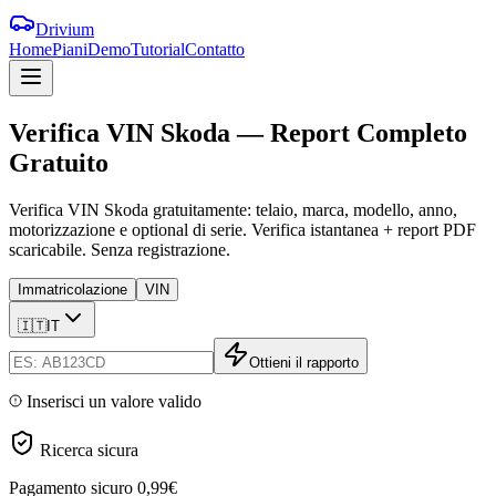
Drivium
Home
Piani
Demo
Tutorial
Contatto
Verifica
VIN
Skoda
—
Report
Completo
Gratuito
Verifica VIN Skoda gratuitamente: telaio, marca, modello, anno,
motorizzazione e optional di serie. Verifica istantanea + report PDF
scaricabile. Senza registrazione.
Immatricolazione
VIN
🇮🇹
IT
Ottieni il rapporto
Inserisci un valore valido
Ricerca sicura
Pagamento sicuro
0,99€