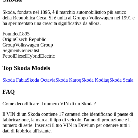
Skoda, fondata nel 1895, è il marchio automobilistico più antico
della Repubblica Ceca. Si è unita al Gruppo Volkswagen nel 1991 e
ha sperimentato una crescita significativa da allora.
Founded
1895
Origin
Czech Republic
Group
Volkswagen Group
Segment
Generalist
Petrol
Diesel
Hybrid
Electric
Top
Skoda
Models
Skoda
Fabia
Skoda
Octavia
Skoda
Karoq
Skoda
Kodiaq
Skoda
Scala
FAQ
Come decodificare il numero VIN di un Skoda?
Il VIN di un Skoda contiene 17 caratteri che identificano il paese di
fabbricazione, la marca, il tipo di veicolo, l'anno di produzione e il
numero di serie. Inserisci il tuo VIN in Drivium per ottenere tutti i
dati di fabbrica all'istante.