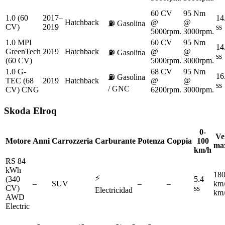
60 CV
95 Nm
1.0 (60
2017–
14
Hatchback
@
@
⛽
Gasolina
CV)
2019
ss
5000rpm.
3000rpm.
1.0 MPI
60 CV
95 Nm
14
GreenTech
2019
Hatchback
@
@
⛽
Gasolina
ss
(60 CV)
5000rpm.
3000rpm.
1.0 G-
68 CV
95 Nm
16
⛽
Gasolina
TEC (68
2019
Hatchback
@
@
ss
/ GNC
CV) CNG
6200rpm.
3000rpm.
Skoda
Elroq
0-
Vel
Motore
Anni
Carrozzeria
Carburante
Potenza
Coppia
100
ma
km/h
RS 84
kWh
18
⚡
(340
5.4
–
SUV
–
–
km
CV)
ss
Electricidad
km
AWD
Electric