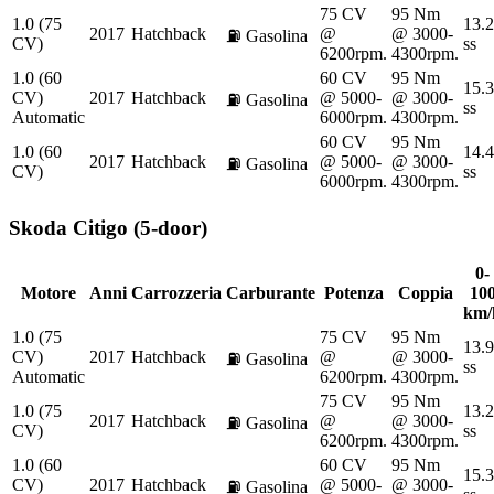
75 CV
95 Nm
1.0 (75
13.2
2017
Hatchback
@
@ 3000-
⛽
Gasolina
CV)
ss
6200rpm.
4300rpm.
1.0 (60
60 CV
95 Nm
15.3
CV)
2017
Hatchback
@ 5000-
@ 3000-
⛽
Gasolina
ss
Automatic
6000rpm.
4300rpm.
60 CV
95 Nm
1.0 (60
14.4
2017
Hatchback
@ 5000-
@ 3000-
⛽
Gasolina
CV)
ss
6000rpm.
4300rpm.
Skoda
Citigo (5-door)
0-
Motore
Anni
Carrozzeria
Carburante
Potenza
Coppia
10
km/
1.0 (75
75 CV
95 Nm
13.9
CV)
2017
Hatchback
@
@ 3000-
⛽
Gasolina
ss
Automatic
6200rpm.
4300rpm.
75 CV
95 Nm
1.0 (75
13.2
2017
Hatchback
@
@ 3000-
⛽
Gasolina
CV)
ss
6200rpm.
4300rpm.
1.0 (60
60 CV
95 Nm
15.3
CV)
2017
Hatchback
@ 5000-
@ 3000-
⛽
Gasolina