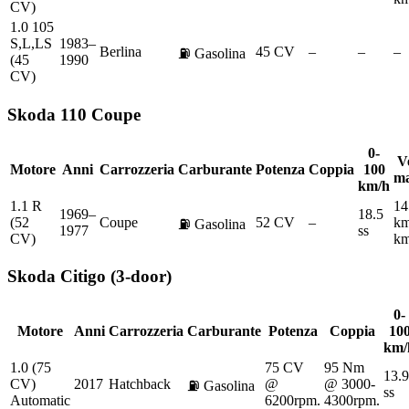
CV)
1.0 105
S,L,LS
1983–
Berlina
45 CV
–
–
–
⛽
Gasolina
(45
1990
CV)
Skoda
110 Coupe
0-
Ve
Motore
Anni
Carrozzeria
Carburante
Potenza
Coppia
100
ma
km/h
1.1 R
14
1969–
18.5
(52
Coupe
52 CV
–
km
⛽
Gasolina
1977
ss
CV)
km
Skoda
Citigo (3-door)
0-
Motore
Anni
Carrozzeria
Carburante
Potenza
Coppia
10
km/
1.0 (75
75 CV
95 Nm
13.9
CV)
2017
Hatchback
@
@ 3000-
⛽
Gasolina
ss
Automatic
6200rpm.
4300rpm.