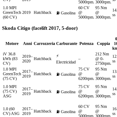
5000rpm.
3000rpm.
1.0 MPI
60 CV
95 Nm
14
GreenTech
2019
Hatchback
@
@
⛽
Gasolina
ss
(60 CV)
5000rpm.
3000rpm.
Skoda
Citigo (facelift 2017, 5-door)
0
Motore
Anni
Carrozzeria
Carburante
Potenza
Coppia
1
km
iV 36.8
212 Nm
⚡
2019–
12
kWh (83
Hatchback
–
@ 0-
2020
ss
Electricidad
CV)
2750rpm.
1.0 MPI
75 CV
95 Nm
2017–
13
GreenTech
Hatchback
@
@
⛽
Gasolina
2019
ss
(75 CV)
6200rpm.
3000rpm.
1.0 MPI
75 CV
95 Nm
2017–
14
(75 CV)
Hatchback
@
@
⛽
Gasolina
2019
ss
ASG
6200rpm.
3000rpm.
60 CV
95 Nm
1.0 (60
2017–
16
Hatchback
@
@
⛽
Gasolina
CV) ASG
2019
ss
5000rpm.
3000rpm.