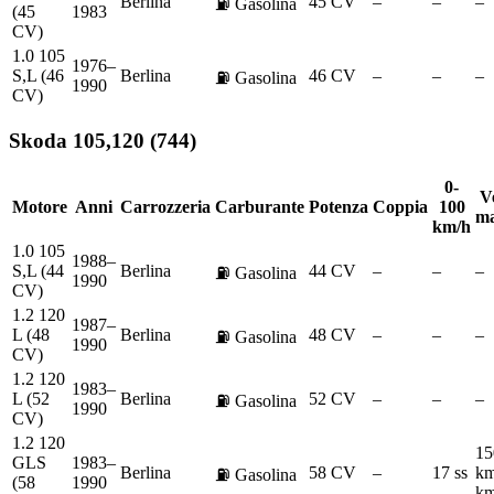
Berlina
45 CV
–
–
–
⛽
Gasolina
(45
1983
CV)
1.0 105
1976–
S,L (46
Berlina
46 CV
–
–
–
⛽
Gasolina
1990
CV)
Skoda
105,120 (744)
0-
Ve
Motore
Anni
Carrozzeria
Carburante
Potenza
Coppia
100
ma
km/h
1.0 105
1988–
S,L (44
Berlina
44 CV
–
–
–
⛽
Gasolina
1990
CV)
1.2 120
1987–
L (48
Berlina
48 CV
–
–
–
⛽
Gasolina
1990
CV)
1.2 120
1983–
L (52
Berlina
52 CV
–
–
–
⛽
Gasolina
1990
CV)
1.2 120
15
GLS
1983–
Berlina
58 CV
–
17 ss
km
⛽
Gasolina
(58
1990
km