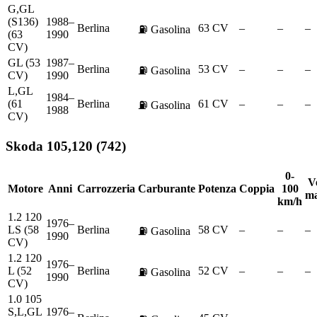
G,GL
(S136)
1988–
Berlina
63 CV
–
–
–
⛽
Gasolina
(63
1990
CV)
GL (53
1987–
Berlina
53 CV
–
–
–
⛽
Gasolina
CV)
1990
L,GL
1984–
(61
Berlina
61 CV
–
–
–
⛽
Gasolina
1988
CV)
Skoda
105,120 (742)
0-
Ve
Motore
Anni
Carrozzeria
Carburante
Potenza
Coppia
100
ma
km/h
1.2 120
1976–
LS (58
Berlina
58 CV
–
–
–
⛽
Gasolina
1990
CV)
1.2 120
1976–
L (52
Berlina
52 CV
–
–
–
⛽
Gasolina
1990
CV)
1.0 105
S,L,GL
1976–