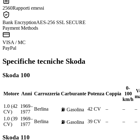
2560
Rapporti emessi
Bank Encryption
AES-256 SSL SECURE
Payment Methods
VISA / MC
Pay
Pal
Specifiche tecniche
Skoda
Skoda
100
0-
Ve
Motore
Anni
Carrozzeria
Carburante
Potenza
Coppia
100
ma
km/h
1.0 (42
1969–
Berlina
42 CV
–
–
–
⛽
Gasolina
CV)
1977
1.0 (39
1969–
Berlina
39 CV
–
–
–
⛽
Gasolina
CV)
1977
Skoda
110