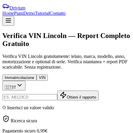
Drivium
Home
Piani
Demo
Tutorial
Contatto
Verifica
VIN
Lincoln
—
Report
Completo
Gratuito
Verifica VIN Lincoln gratuitamente: telaio, marca, modello, anno,
motorizzazione e optional di serie. Verifica istantanea + report PDF
scaricabile. Senza registrazione.
Immatricolazione
VIN
🇮🇹
IT
Ottieni il rapporto
Inserisci un valore valido
Ricerca sicura
Pagamento sicuro
0,99€