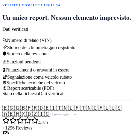
VERIFICA COMPLETA INCLUSA
Un unico report. Nessun elemento imprevisto.
Dati verificati
🔍
Numero di telaio (VIN)
📏
Storico del chilometraggio registrato
🛡️
Storico della revisione
⚠️
Sanzioni pendenti
🔒
Finanziamenti o gravami in essere
🚨
Segnalazione come veicolo rubato
⚙️
Specifiche tecniche del veicolo
📄
Report scaricabile (PDF)
Stato della richiesta
Dati verificati
🇪🇸
🇬🇧
🇫🇷
🇩🇪
🇮🇹
🇳🇱
🇵🇹
🇳🇴
🇵🇱
🇺🇸
🇦🇪
🇲🇽
🇩🇿
🇮🇸
+ paesi aggiuntivi
4.7/5
+1296 Reviews