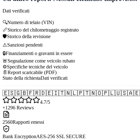
Dati verificati
🔍
Numero di telaio (VIN)
📏
Storico del chilometraggio registrato
🛡️
Storico della revisione
⚠️
Sanzioni pendenti
🔒
Finanziamenti o gravami in essere
🚨
Segnalazione come veicolo rubato
⚙️
Specifiche tecniche del veicolo
📄
Report scaricabile (PDF)
Stato della richiesta
Dati verificati
🇪🇸
🇬🇧
🇫🇷
🇩🇪
🇮🇹
🇳🇱
🇵🇹
🇳🇴
🇵🇱
🇺🇸
🇦🇪
4.7/5
+1296 Reviews
2560
Rapporti emessi
Bank Encryption
AES-256 SSL SECURE