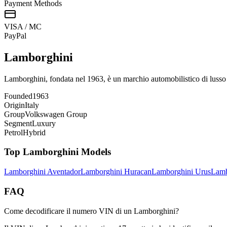
Payment Methods
VISA / MC
Pay
Pal
Lamborghini
Lamborghini, fondata nel 1963, è un marchio automobilistico di lusso 
Founded
1963
Origin
Italy
Group
Volkswagen Group
Segment
Luxury
Petrol
Hybrid
Top
Lamborghini
Models
Lamborghini
Aventador
Lamborghini
Huracan
Lamborghini
Urus
Lamb
FAQ
Come decodificare il numero VIN di un Lamborghini?