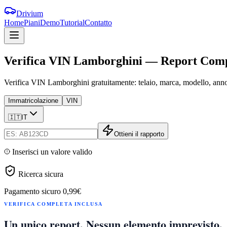
Drivium
Home
Piani
Demo
Tutorial
Contatto
Verifica
VIN
Lamborghini
—
Report
Comp
Verifica VIN Lamborghini gratuitamente: telaio, marca, modello, anno, 
Immatricolazione
VIN
🇮🇹
IT
Ottieni il rapporto
Inserisci un valore valido
Ricerca sicura
Pagamento sicuro
0,99€
VERIFICA COMPLETA INCLUSA
Un unico report. Nessun elemento imprevisto.