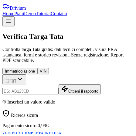
Drivium
Home
Piani
Demo
Tutorial
Contatto
Verifica
Targa
Tata
Controlla targa Tata gratis: dati tecnici completi, visura PRA
istantanea, fermi e storico revisioni. Senza registrazione. Report
PDF scaricabile.
Immatricolazione
VIN
🇮🇹
IT
Ottieni il rapporto
Inserisci un valore valido
Ricerca sicura
Pagamento sicuro
0,99€
VERIFICA COMPLETA INCLUSA