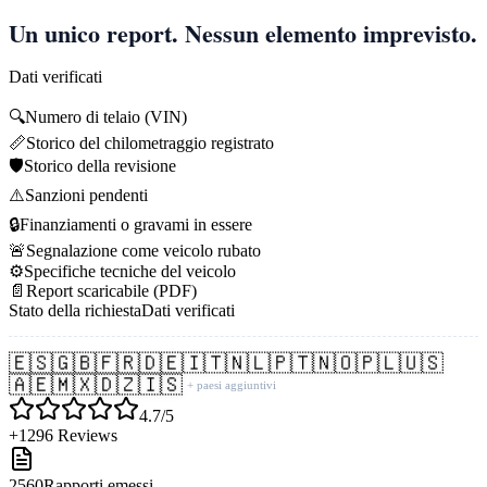
Un unico report. Nessun elemento imprevisto.
Dati verificati
🔍
Numero di telaio (VIN)
📏
Storico del chilometraggio registrato
🛡️
Storico della revisione
⚠️
Sanzioni pendenti
🔒
Finanziamenti o gravami in essere
🚨
Segnalazione come veicolo rubato
⚙️
Specifiche tecniche del veicolo
📄
Report scaricabile (PDF)
Stato della richiesta
Dati verificati
🇪🇸
🇬🇧
🇫🇷
🇩🇪
🇮🇹
🇳🇱
🇵🇹
🇳🇴
🇵🇱
🇺🇸
🇦🇪
🇲🇽
🇩🇿
🇮🇸
+ paesi aggiuntivi
4.7/5
+1296 Reviews
2560
Rapporti emessi