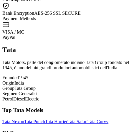
Bank Encryption
AES-256 SSL SECURE
Payment Methods
VISA / MC
Pay
Pal
Tata
Tata Motors, parte del conglomerato indiano Tata Group fondato nel
1945, è uno dei più grandi produttori automobilistici dell'India.
Founded
1945
Origin
India
Group
Tata Group
Segment
Generalist
Petrol
Diesel
Electric
Top
Tata
Models
Tata
Nexon
Tata
Punch
Tata
Harrier
Tata
Safari
Tata
Curvv