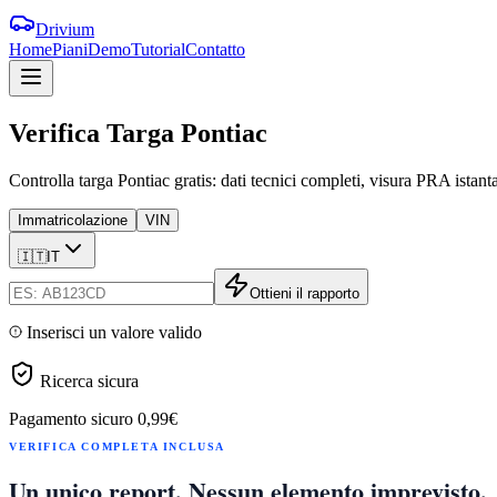
Drivium
Home
Piani
Demo
Tutorial
Contatto
Verifica
Targa
Pontiac
Controlla targa Pontiac gratis: dati tecnici completi, visura PRA istant
Immatricolazione
VIN
🇮🇹
IT
Ottieni il rapporto
Inserisci un valore valido
Ricerca sicura
Pagamento sicuro
0,99€
VERIFICA COMPLETA INCLUSA
Un unico report. Nessun elemento imprevisto.