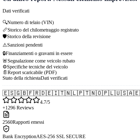
Dati verificati
🔍
Numero di telaio (VIN)
📏
Storico del chilometraggio registrato
🛡️
Storico della revisione
⚠️
Sanzioni pendenti
🔒
Finanziamenti o gravami in essere
🚨
Segnalazione come veicolo rubato
⚙️
Specifiche tecniche del veicolo
📄
Report scaricabile (PDF)
Stato della richiesta
Dati verificati
🇪🇸
🇬🇧
🇫🇷
🇩🇪
🇮🇹
🇳🇱
🇵🇹
🇳🇴
🇵🇱
🇺🇸
🇦🇪
4.7/5
+1296 Reviews
2560
Rapporti emessi
Bank Encryption
AES-256 SSL SECURE