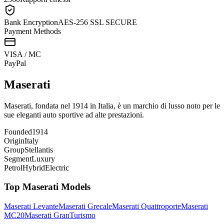
Bank Encryption
AES-256 SSL SECURE
Payment Methods
VISA / MC
Pay
Pal
Maserati
Maserati, fondata nel 1914 in Italia, è un marchio di lusso noto per le
sue eleganti auto sportive ad alte prestazioni.
Founded
1914
Origin
Italy
Group
Stellantis
Segment
Luxury
Petrol
Hybrid
Electric
Top
Maserati
Models
Maserati
Levante
Maserati
Grecale
Maserati
Quattroporte
Maserati
MC20
Maserati
GranTurismo