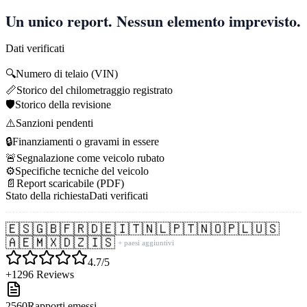
Un unico report. Nessun elemento imprevisto.
Dati verificati
🔍
Numero di telaio (VIN)
📏
Storico del chilometraggio registrato
🛡️
Storico della revisione
⚠️
Sanzioni pendenti
🔒
Finanziamenti o gravami in essere
🚨
Segnalazione come veicolo rubato
⚙️
Specifiche tecniche del veicolo
📄
Report scaricabile (PDF)
Stato della richiesta
Dati verificati
🇪🇸
🇬🇧
🇫🇷
🇩🇪
🇮🇹
🇳🇱
🇵🇹
🇳🇴
🇵🇱
🇺🇸
🇦🇪
🇲🇽
🇩🇿
🇮🇸
+ paesi aggiuntivi
4.7/5
+1296 Reviews
2560
Rapporti emessi