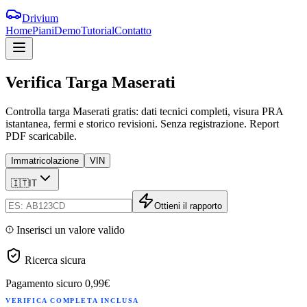
Drivium
Home
Piani
Demo
Tutorial
Contatto
Verifica
Targa
Maserati
Controlla targa Maserati gratis: dati tecnici completi, visura PRA
istantanea, fermi e storico revisioni. Senza registrazione. Report
PDF scaricabile.
Immatricolazione
VIN
🇮🇹
IT
Ottieni il rapporto
Inserisci un valore valido
Ricerca sicura
Pagamento sicuro
0,99€
VERIFICA COMPLETA INCLUSA