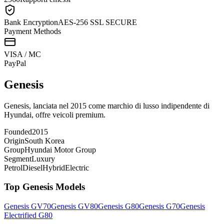
Bank Encryption
AES-256 SSL SECURE
Payment Methods
VISA / MC
Pay
Pal
Genesis
Genesis, lanciata nel 2015 come marchio di lusso indipendente di
Hyundai, offre veicoli premium.
Founded
2015
Origin
South Korea
Group
Hyundai Motor Group
Segment
Luxury
Petrol
Diesel
Hybrid
Electric
Top
Genesis
Models
Genesis
GV70
Genesis
GV80
Genesis
G80
Genesis
G70
Genesis
Electrified G80