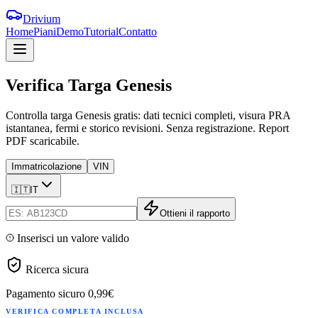
Drivium
Home
Piani
Demo
Tutorial
Contatto
Verifica
Targa
Genesis
Controlla targa Genesis gratis: dati tecnici completi, visura PRA
istantanea, fermi e storico revisioni. Senza registrazione. Report
PDF scaricabile.
Immatricolazione
VIN
🇮🇹
IT
Ottieni il rapporto
Inserisci un valore valido
Ricerca sicura
Pagamento sicuro
0,99€
VERIFICA COMPLETA INCLUSA