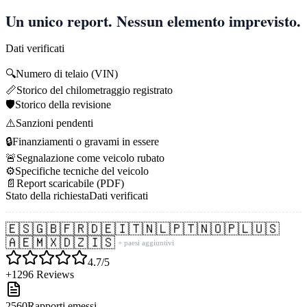
Un unico report. Nessun elemento imprevisto.
Dati verificati
🔍
Numero di telaio (VIN)
📏
Storico del chilometraggio registrato
🛡️
Storico della revisione
⚠️
Sanzioni pendenti
🔒
Finanziamenti o gravami in essere
🚨
Segnalazione come veicolo rubato
⚙️
Specifiche tecniche del veicolo
📄
Report scaricabile (PDF)
Stato della richiesta
Dati verificati
🇪🇸
🇬🇧
🇫🇷
🇩🇪
🇮🇹
🇳🇱
🇵🇹
🇳🇴
🇵🇱
🇺🇸
🇦🇪
🇲🇽
🇩🇿
🇮🇸
+ paesi aggiuntivi
4.7/5
+1296 Reviews
2560
Rapporti emessi