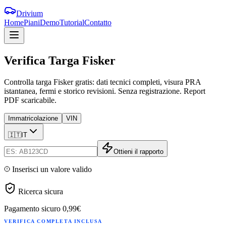
Drivium
Home
Piani
Demo
Tutorial
Contatto
Verifica
Targa
Fisker
Controlla targa Fisker gratis: dati tecnici completi, visura PRA
istantanea, fermi e storico revisioni. Senza registrazione. Report
PDF scaricabile.
Immatricolazione
VIN
🇮🇹
IT
Ottieni il rapporto
Inserisci un valore valido
Ricerca sicura
Pagamento sicuro
0,99€
VERIFICA COMPLETA INCLUSA