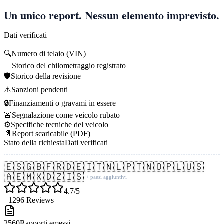
Un unico report. Nessun elemento imprevisto.
Dati verificati
🔍
Numero di telaio (VIN)
📏
Storico del chilometraggio registrato
🛡️
Storico della revisione
⚠️
Sanzioni pendenti
🔒
Finanziamenti o gravami in essere
🚨
Segnalazione come veicolo rubato
⚙️
Specifiche tecniche del veicolo
📄
Report scaricabile (PDF)
Stato della richiesta
Dati verificati
🇪🇸
🇬🇧
🇫🇷
🇩🇪
🇮🇹
🇳🇱
🇵🇹
🇳🇴
🇵🇱
🇺🇸
🇦🇪
🇲🇽
🇩🇿
🇮🇸
+ paesi aggiuntivi
4.7/5
+1296 Reviews
2560
Rapporti emessi