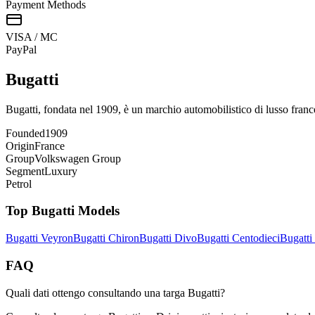
Payment Methods
VISA / MC
Pay
Pal
Bugatti
Bugatti, fondata nel 1909, è un marchio automobilistico di lusso franc
Founded
1909
Origin
France
Group
Volkswagen Group
Segment
Luxury
Petrol
Top
Bugatti
Models
Bugatti
Veyron
Bugatti
Chiron
Bugatti
Divo
Bugatti
Centodieci
Bugatti
FAQ
Quali dati ottengo consultando una targa Bugatti?