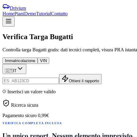
Drivium
Home
Piani
Demo
Tutorial
Contatto
Verifica
Targa
Bugatti
Controlla targa Bugatti gratis: dati tecnici completi, visura PRA istant
Immatricolazione
VIN
🇮🇹
IT
Ottieni il rapporto
Inserisci un valore valido
Ricerca sicura
Pagamento sicuro
0,99€
VERIFICA COMPLETA INCLUSA
Un unico report. Nessun elemento imprevisto.