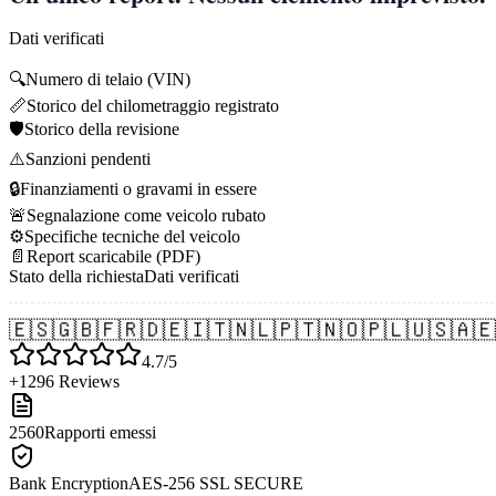
Dati verificati
🔍
Numero di telaio (VIN)
📏
Storico del chilometraggio registrato
🛡️
Storico della revisione
⚠️
Sanzioni pendenti
🔒
Finanziamenti o gravami in essere
🚨
Segnalazione come veicolo rubato
⚙️
Specifiche tecniche del veicolo
📄
Report scaricabile (PDF)
Stato della richiesta
Dati verificati
🇪🇸
🇬🇧
🇫🇷
🇩🇪
🇮🇹
🇳🇱
🇵🇹
🇳🇴
🇵🇱
🇺🇸
🇦🇪
4.7/5
+1296 Reviews
2560
Rapporti emessi
Bank Encryption
AES-256 SSL SECURE