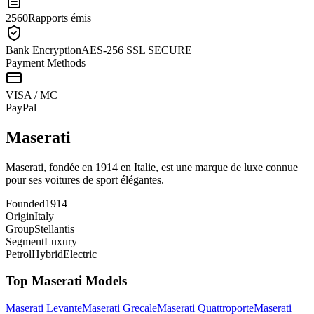
2560
Rapports émis
Bank Encryption
AES-256 SSL SECURE
Payment Methods
VISA / MC
Pay
Pal
Maserati
Maserati, fondée en 1914 en Italie, est une marque de luxe connue
pour ses voitures de sport élégantes.
Founded
1914
Origin
Italy
Group
Stellantis
Segment
Luxury
Petrol
Hybrid
Electric
Top
Maserati
Models
Maserati
Levante
Maserati
Grecale
Maserati
Quattroporte
Maserati