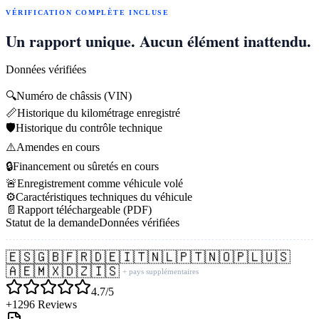
VÉRIFICATION COMPLÈTE INCLUSE
Un rapport unique. Aucun élément inattendu.
Données vérifiées
🔍
Numéro de châssis (VIN)
📏
Historique du kilométrage enregistré
🛡️
Historique du contrôle technique
⚠️
Amendes en cours
🔒
Financement ou sûretés en cours
🚨
Enregistrement comme véhicule volé
⚙️
Caractéristiques techniques du véhicule
📄
Rapport téléchargeable (PDF)
Statut de la demande
Données vérifiées
🇪🇸
🇬🇧
🇫🇷
🇩🇪
🇮🇹
🇳🇱
🇵🇹
🇳🇴
🇵🇱
🇺🇸
🇦🇪
🇲🇽
🇩🇿
🇮🇸
+ pays supplémentaires
4.7/5
+1296 Reviews