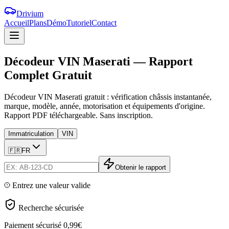
Drivium
Accueil
Plans
Démo
Tutoriel
Contact
Décodeur
VIN
Maserati
—
Rapport
Complet
Gratuit
Décodeur VIN Maserati gratuit : vérification châssis instantanée,
marque, modèle, année, motorisation et équipements d'origine.
Rapport PDF téléchargeable. Sans inscription.
Immatriculation
VIN
🇫🇷
FR
Obtenir le rapport
Entrez une valeur valide
Recherche sécurisée
Paiement sécurisé
0,99€