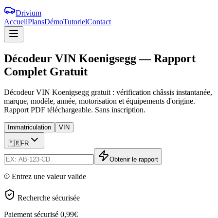
Drivium
Accueil
Plans
Démo
Tutoriel
Contact
Décodeur
VIN
Koenigsegg
—
Rapport
Complet
Gratuit
Décodeur VIN Koenigsegg gratuit : vérification châssis instantanée,
marque, modèle, année, motorisation et équipements d'origine.
Rapport PDF téléchargeable. Sans inscription.
Immatriculation
VIN
🇫🇷
FR
Obtenir le rapport
Entrez une valeur valide
Recherche sécurisée
Paiement sécurisé
0,99€