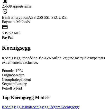
2560
Rapports émis
Bank Encryption
AES-256 SSL SECURE
Payment Methods
VISA / MC
Pay
Pal
Koenigsegg
Koenigsegg, fondée en 1994 en Suède, est une marque d'hypercars
extrêmement exclusive.
Founded
1994
Origin
Sweden
Group
Independent
Segment
Luxury
Petrol
Hybrid
Top
Koenigsegg
Models
Koenigsegg
Jesko
Koenigsegg
Regera
Koenigsegg