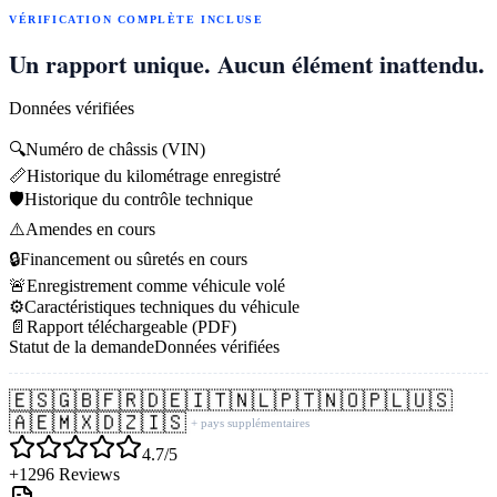
VÉRIFICATION COMPLÈTE INCLUSE
Un rapport unique. Aucun élément inattendu.
Données vérifiées
🔍
Numéro de châssis (VIN)
📏
Historique du kilométrage enregistré
🛡️
Historique du contrôle technique
⚠️
Amendes en cours
🔒
Financement ou sûretés en cours
🚨
Enregistrement comme véhicule volé
⚙️
Caractéristiques techniques du véhicule
📄
Rapport téléchargeable (PDF)
Statut de la demande
Données vérifiées
🇪🇸
🇬🇧
🇫🇷
🇩🇪
🇮🇹
🇳🇱
🇵🇹
🇳🇴
🇵🇱
🇺🇸
🇦🇪
🇲🇽
🇩🇿
🇮🇸
+ pays supplémentaires
4.7/5
+1296 Reviews