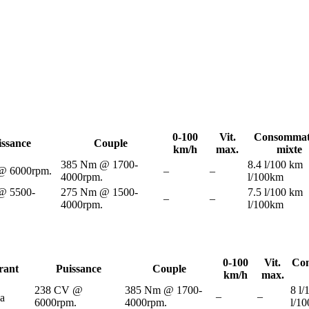
0-100
Vit.
Consommat
issance
Couple
km/h
max.
mixte
385 Nm @ 1700-
8.4 l/100 km
@ 6000rpm.
–
–
4000rpm.
l/100km
@ 5500-
275 Nm @ 1500-
7.5 l/100 km
–
–
.
4000rpm.
l/100km
0-100
Vit.
Co
rant
Puissance
Couple
km/h
max.
238 CV @
385 Nm @ 1700-
8 l
–
–
a
6000rpm.
4000rpm.
l/1