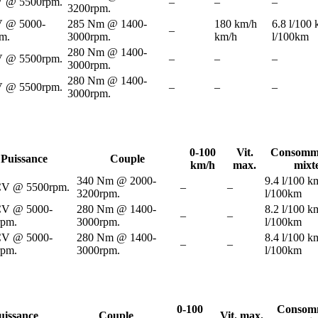
V @ 5500rpm.
–
–
–
3200rpm.
V @ 5000-
285 Nm @ 1400-
180 km/h
6.8 l/100
–
m.
3000rpm.
km/h
l/100km
280 Nm @ 1400-
V @ 5500rpm.
–
–
–
3000rpm.
280 Nm @ 1400-
V @ 5500rpm.
–
–
–
3000rpm.
0-100
Vit.
Consomm
Puissance
Couple
km/h
max.
mixt
340 Nm @ 2000-
9.4 l/100 k
CV @ 5500rpm.
–
–
3200rpm.
l/100km
CV @ 5000-
280 Nm @ 1400-
8.2 l/100 k
–
–
rpm.
3000rpm.
l/100km
CV @ 5000-
280 Nm @ 1400-
8.4 l/100 k
–
–
rpm.
3000rpm.
l/100km
0-100
Consom
uissance
Couple
Vit. max.