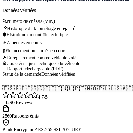
Données vérifiées
🔍
Numéro de châssis (VIN)
📏
Historique du kilométrage enregistré
🛡️
Historique du contrôle technique
⚠️
Amendes en cours
🔒
Financement ou sûretés en cours
🚨
Enregistrement comme véhicule volé
⚙️
Caractéristiques techniques du véhicule
📄
Rapport téléchargeable (PDF)
Statut de la demande
Données vérifiées
🇪🇸
🇬🇧
🇫🇷
🇩🇪
🇮🇹
🇳🇱
🇵🇹
🇳🇴
🇵🇱
🇺🇸
🇦🇪
4.7/5
+1296 Reviews
2560
Rapports émis
Bank Encryption
AES-256 SSL SECURE