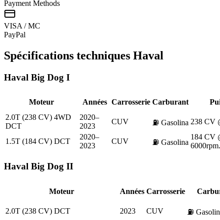
Payment Methods
VISA / MC
Pay
Pal
Spécifications techniques
Haval
Haval
Big Dog I
Moteur
Années
Carrosserie
Carburant
Pu
2.0T (238 CV) 4WD
2020–
CUV
238 CV 
⛽
Gasolina
DCT
2023
2020–
184 CV 
1.5T (184 CV) DCT
CUV
⛽
Gasolina
2023
6000rpm
Haval
Big Dog II
Moteur
Années
Carrosserie
Carbu
2.0T (238 CV) DCT
2023
CUV
⛽
Gasolin