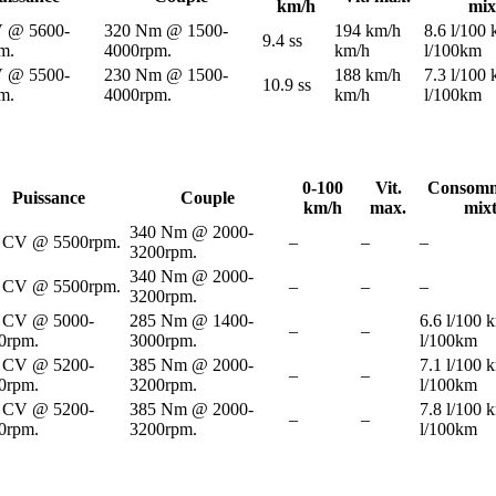
km/h
mix
 @ 5600-
320 Nm @ 1500-
194 km/h
8.6 l/100
9.4 ss
m.
4000rpm.
km/h
l/100km
 @ 5500-
230 Nm @ 1500-
188 km/h
7.3 l/100
10.9 ss
m.
4000rpm.
km/h
l/100km
0-100
Vit.
Consomm
Puissance
Couple
km/h
max.
mix
340 Nm @ 2000-
 CV @ 5500rpm.
–
–
–
3200rpm.
340 Nm @ 2000-
 CV @ 5500rpm.
–
–
–
3200rpm.
 CV @ 5000-
285 Nm @ 1400-
6.6 l/100 
–
–
0rpm.
3000rpm.
l/100km
 CV @ 5200-
385 Nm @ 2000-
7.1 l/100 
–
–
0rpm.
3200rpm.
l/100km
 CV @ 5200-
385 Nm @ 2000-
7.8 l/100 
–
–
0rpm.
3200rpm.
l/100km