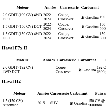
Moteur
Années
Carrosserie
Carburant
2.0 GDIT (190 CV) 4WD
2022–
Coupe,
190
⛽
Gasolina
DCT
2024
Crossover
2022–
Coupe,
150
1.5 GDIT (150 CV) DCT
⛽
Gasolina
2024
Crossover
560
1.5 GDIT (150 CV) 4WD
2022–
Coupe,
150
⛽
Gasolina
DCT
2024
Crossover
560
Haval
F7x II
Moteur
Années
Carrosserie
Carburant
2.0 GDIT (192 CV)
Coupe,
192 
–
⛽
Gasolina
4WD DCT
Crossover
6300r
Haval
H2
Moteur
Années
Carrosserie
Carburant
Puissa
1.5 (150 CV)
150 CV @
2015
SUV
⛽
Gasolina
Automatic
5600rpm.