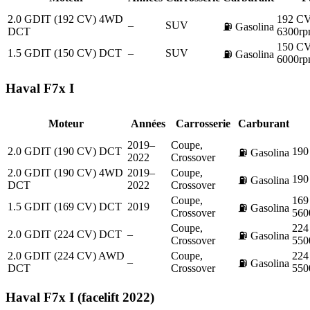
2.0 GDIT (192 CV) 4WD
192 CV
–
SUV
⛽
Gasolina
DCT
6300rp
150 CV
1.5 GDIT (150 CV) DCT
–
SUV
⛽
Gasolina
6000rp
Haval
F7x I
Moteur
Années
Carrosserie
Carburant
2019–
Coupe,
2.0 GDIT (190 CV) DCT
190
⛽
Gasolina
2022
Crossover
2.0 GDIT (190 CV) 4WD
2019–
Coupe,
190
⛽
Gasolina
DCT
2022
Crossover
Coupe,
169
1.5 GDIT (169 CV) DCT
2019
⛽
Gasolina
Crossover
560
Coupe,
224
2.0 GDIT (224 CV) DCT
–
⛽
Gasolina
Crossover
550
2.0 GDIT (224 CV) AWD
Coupe,
224
–
⛽
Gasolina
DCT
Crossover
550
Haval
F7x I (facelift 2022)