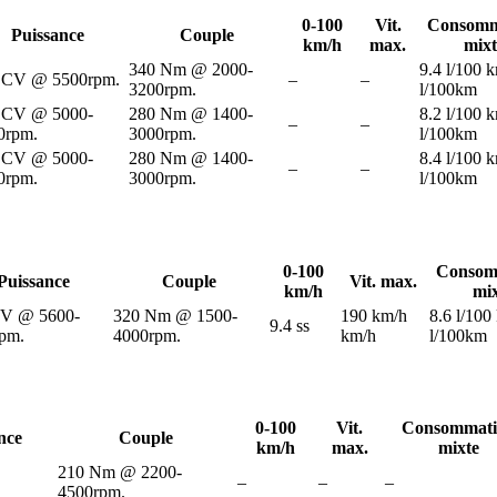
0-100
Vit.
Consomm
Puissance
Couple
km/h
max.
mixt
340 Nm @ 2000-
9.4 l/100 
 CV @ 5500rpm.
–
–
3200rpm.
l/100km
 CV @ 5000-
280 Nm @ 1400-
8.2 l/100 
–
–
0rpm.
3000rpm.
l/100km
 CV @ 5000-
280 Nm @ 1400-
8.4 l/100 
–
–
0rpm.
3000rpm.
l/100km
0-100
Consom
Puissance
Couple
Vit. max.
km/h
mi
CV @ 5600-
320 Nm @ 1500-
190 km/h
8.6 l/100
9.4 ss
pm.
4000rpm.
km/h
l/100km
0-100
Vit.
Consommati
nce
Couple
km/h
max.
mixte
210 Nm @ 2200-
–
–
–
4500rpm.