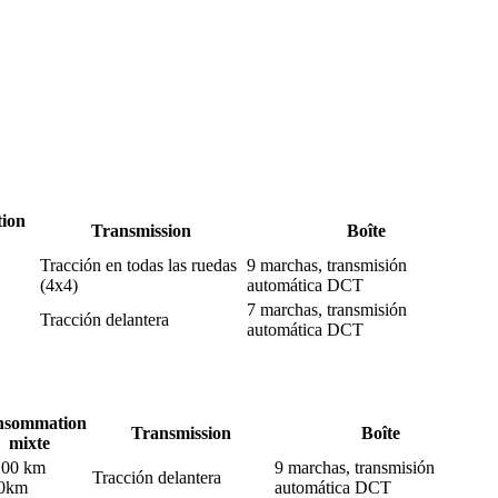
ion
Transmission
Boîte
Tracción en todas las ruedas
9 marchas, transmisión
(4x4)
automática DCT
7 marchas, transmisión
Tracción delantera
automática DCT
nsommation
Transmission
Boîte
mixte
/100 km
9 marchas, transmisión
Tracción delantera
00km
automática DCT