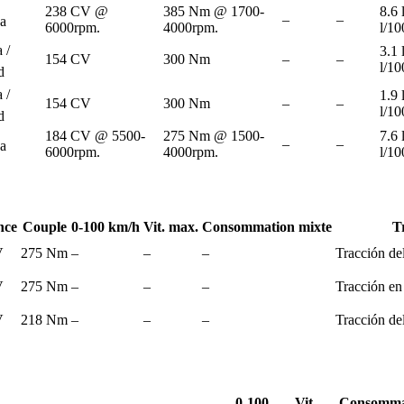
238 CV @
385 Nm @ 1700-
8.6 
–
–
a
6000rpm.
4000rpm.
l/1
 /
3.1 
154 CV
300 Nm
–
–
l/1
d
 /
1.9 
154 CV
300 Nm
–
–
l/1
d
184 CV @ 5500-
275 Nm @ 1500-
7.6 
–
–
a
6000rpm.
4000rpm.
l/1
nce
Couple
0-100 km/h
Vit. max.
Consommation mixte
T
V
275 Nm
–
–
–
Tracción de
V
275 Nm
–
–
–
Tracción en 
V
218 Nm
–
–
–
Tracción de
0-100
Vit.
Consomma