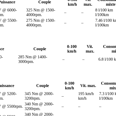
Puissance
Couple
km/h
max.
mixte
V @ 6000-
325 Nm @ 1500-
8 l/100 km
–
–
pm.
4000rpm.
l/100km
V @ 5500-
275 Nm @ 1500-
7.46 l/100 
–
–
pm.
4000rpm.
l/100km
0-100
Vit.
Conso
nce
Couple
km/h
max.
mi
0-
285 Nm @ 1400-
–
–
6.8 l/100 
3000rpm.
0-100
Consom
uissance
Couple
Vit. max.
km/h
mix
V @ 5200-
345 Nm @ 2000-
195 km/h
7.3 l/100
–
m.
3200rpm.
km/h
l/100km
340 Nm @ 2000-
V @ 5500rpm.
–
–
–
3200rpm.
340 Nm @ 2000-