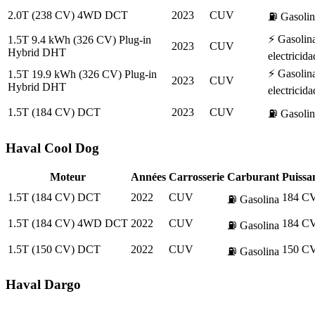
2.0T (238 CV) 4WD DCT
2023
CUV
⛽
Gasolin
⚡
Gasolina
1.5T 9.4 kWh (326 CV) Plug-in
2023
CUV
Hybrid DHT
electricida
⚡
Gasolina
1.5T 19.9 kWh (326 CV) Plug-in
2023
CUV
Hybrid DHT
electricida
1.5T (184 CV) DCT
2023
CUV
⛽
Gasolin
Haval
Cool Dog
Moteur
Années
Carrosserie
Carburant
Puissa
1.5T (184 CV) DCT
2022
CUV
184 C
⛽
Gasolina
1.5T (184 CV) 4WD DCT
2022
CUV
184 C
⛽
Gasolina
1.5T (150 CV) DCT
2022
CUV
150 C
⛽
Gasolina
Haval
Dargo