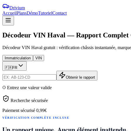
Drivium
Accueil
Plans
Démo
Tutoriel
Contact
Décodeur
VIN
Haval
—
Rapport
Complet
Décodeur VIN Haval gratuit : vérification châssis instantanée, marque
Immatriculation
VIN
🇫🇷
FR
Obtenir le rapport
Entrez une valeur valide
Recherche sécurisée
Paiement sécurisé
0,99€
VÉRIFICATION COMPLÈTE INCLUSE
Un rapport unique. Aucun élément inattendu.