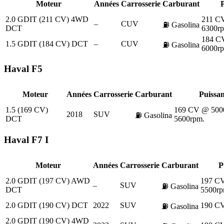
Moteur
Années
Carrosserie
Carburant
2.0 GDIT (211 CV) 4WD
211 C
–
CUV
⛽
Gasolina
DCT
6300r
184 C
1.5 GDIT (184 CV) DCT
–
CUV
⛽
Gasolina
6000r
Haval
F5
Moteur
Années
Carrosserie
Carburant
Puissa
1.5 (169 CV)
169 CV @ 500
2018
SUV
⛽
Gasolina
DCT
5600rpm.
Haval
F7 I
Moteur
Années
Carrosserie
Carburant
P
2.0 GDIT (197 CV) AWD
197 C
–
SUV
⛽
Gasolina
DCT
5500rp
2.0 GDIT (190 CV) DCT
2022
SUV
190 C
⛽
Gasolina
2.0 GDIT (190 CV) 4WD