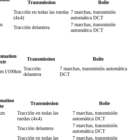
Transmission
Boîte
Tracción en todas las ruedas
7 marchas, transmisión
(4x4)
automática DCT
km
7 marchas, transmisión
Tracción delantera
automática DCT
mmation
Transmission
Boîte
xte
Tracción
7 marchas, transmisión automática
km l/100km
delantera
DCT
mation
Transmission
Boîte
te
 km
Tracción en todas las
7 marchas, transmisión
ruedas (4x4)
automática DCT
7 marchas, transmisión
Tracción delantera
automática DCT
Tracción en todas las
7 marchas, transmisión