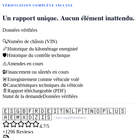
VÉRIFICATION COMPLÈTE INCLUSE
Un rapport unique. Aucun élément inattendu.
Données vérifiées
🔍
Numéro de châssis (VIN)
📏
Historique du kilométrage enregistré
🛡️
Historique du contrôle technique
⚠️
Amendes en cours
🔒
Financement ou sûretés en cours
🚨
Enregistrement comme véhicule volé
⚙️
Caractéristiques techniques du véhicule
📄
Rapport téléchargeable (PDF)
Statut de la demande
Données vérifiées
🇪🇸
🇬🇧
🇫🇷
🇩🇪
🇮🇹
🇳🇱
🇵🇹
🇳🇴
🇵🇱
🇺🇸
🇦🇪
🇲🇽
🇩🇿
🇮🇸
+ pays supplémentaires
4.7/5
+1296 Reviews