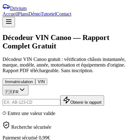
Drivium
Accueil
Plans
Démo
Tutoriel
Contact
Décodeur
VIN
Canoo
—
Rapport
Complet
Gratuit
Décodeur VIN Canoo gratuit : vérification châssis instantanée,
marque, modèle, année, motorisation et équipements d'origine.
Rapport PDF téléchargeable. Sans inscription.
Immatriculation
VIN
🇫🇷
FR
Obtenir le rapport
Entrez une valeur valide
Recherche sécurisée
Paiement sécurisé
0,99€