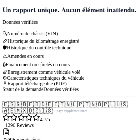
Un rapport unique. Aucun élément inattendu.
Données vérifiées
🔍
Numéro de châssis (VIN)
📏
Historique du kilométrage enregistré
🛡️
Historique du contrôle technique
⚠️
Amendes en cours
🔒
Financement ou sûretés en cours
🚨
Enregistrement comme véhicule volé
⚙️
Caractéristiques techniques du véhicule
📄
Rapport téléchargeable (PDF)
Statut de la demande
Données vérifiées
🇪🇸
🇬🇧
🇫🇷
🇩🇪
🇮🇹
🇳🇱
🇵🇹
🇳🇴
🇵🇱
🇺🇸
🇦🇪
🇲🇽
🇩🇿
🇮🇸
+ pays supplémentaires
4.7/5
+1296 Reviews
2560
Rapports émis