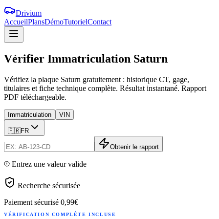
Drivium
Accueil
Plans
Démo
Tutoriel
Contact
Vérifier
Immatriculation
Saturn
Vérifiez la plaque Saturn gratuitement : historique CT, gage,
titulaires et fiche technique complète. Résultat instantané. Rapport
PDF téléchargeable.
Immatriculation
VIN
🇫🇷
FR
Obtenir le rapport
Entrez une valeur valide
Recherche sécurisée
Paiement sécurisé
0,99€
VÉRIFICATION COMPLÈTE INCLUSE