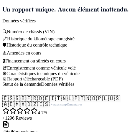
Un rapport unique. Aucun élément inattendu.
Données vérifiées
🔍
Numéro de châssis (VIN)
📏
Historique du kilométrage enregistré
🛡️
Historique du contrôle technique
⚠️
Amendes en cours
🔒
Financement ou sûretés en cours
🚨
Enregistrement comme véhicule volé
⚙️
Caractéristiques techniques du véhicule
📄
Rapport téléchargeable (PDF)
Statut de la demande
Données vérifiées
🇪🇸
🇬🇧
🇫🇷
🇩🇪
🇮🇹
🇳🇱
🇵🇹
🇳🇴
🇵🇱
🇺🇸
🇦🇪
🇲🇽
🇩🇿
🇮🇸
+ pays supplémentaires
4.7/5
+1296 Reviews
2560
Rapports émis