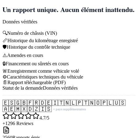
Un rapport unique. Aucun élément inattendu.
Données vérifiées
🔍
Numéro de châssis (VIN)
📏
Historique du kilométrage enregistré
🛡️
Historique du contrôle technique
⚠️
Amendes en cours
🔒
Financement ou sûretés en cours
🚨
Enregistrement comme véhicule volé
⚙️
Caractéristiques techniques du véhicule
📄
Rapport téléchargeable (PDF)
Statut de la demande
Données vérifiées
🇪🇸
🇬🇧
🇫🇷
🇩🇪
🇮🇹
🇳🇱
🇵🇹
🇳🇴
🇵🇱
🇺🇸
🇦🇪
🇲🇽
🇩🇿
🇮🇸
+ pays supplémentaires
4.7/5
+1296 Reviews
2560
Rapports émis