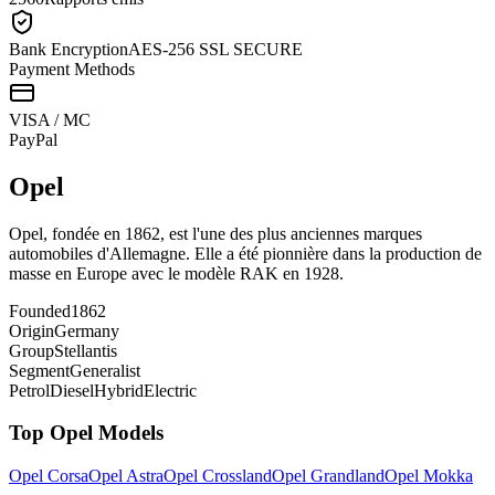
Bank Encryption
AES-256 SSL SECURE
Payment Methods
VISA / MC
Pay
Pal
Opel
Opel, fondée en 1862, est l'une des plus anciennes marques
automobiles d'Allemagne. Elle a été pionnière dans la production de
masse en Europe avec le modèle RAK en 1928.
Founded
1862
Origin
Germany
Group
Stellantis
Segment
Generalist
Petrol
Diesel
Hybrid
Electric
Top
Opel
Models
Opel
Corsa
Opel
Astra
Opel
Crossland
Opel
Grandland
Opel
Mokka