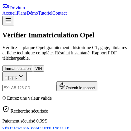
Drivium
Accueil
Plans
Démo
Tutoriel
Contact
Vérifier
Immatriculation
Opel
Vérifiez la plaque Opel gratuitement : historique CT, gage, titulaires
et fiche technique complète. Résultat instantané. Rapport PDF
téléchargeable.
Immatriculation
VIN
🇫🇷
FR
Obtenir le rapport
Entrez une valeur valide
Recherche sécurisée
Paiement sécurisé
0,99€
VÉRIFICATION COMPLÈTE INCLUSE