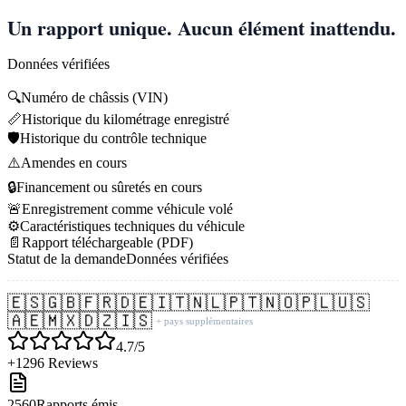
Un rapport unique. Aucun élément inattendu.
Données vérifiées
🔍
Numéro de châssis (VIN)
📏
Historique du kilométrage enregistré
🛡️
Historique du contrôle technique
⚠️
Amendes en cours
🔒
Financement ou sûretés en cours
🚨
Enregistrement comme véhicule volé
⚙️
Caractéristiques techniques du véhicule
📄
Rapport téléchargeable (PDF)
Statut de la demande
Données vérifiées
🇪🇸
🇬🇧
🇫🇷
🇩🇪
🇮🇹
🇳🇱
🇵🇹
🇳🇴
🇵🇱
🇺🇸
🇦🇪
🇲🇽
🇩🇿
🇮🇸
+ pays supplémentaires
4.7/5
+1296 Reviews
2560
Rapports émis