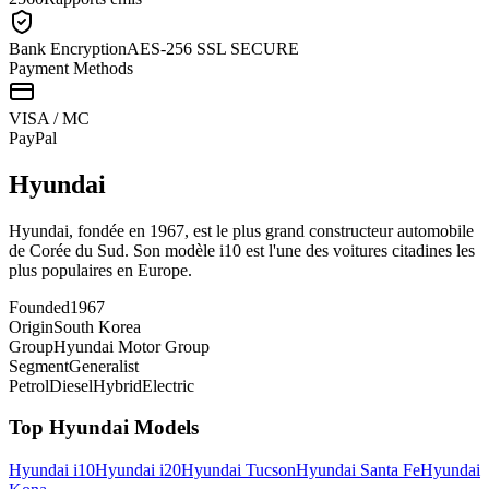
Bank Encryption
AES-256 SSL SECURE
Payment Methods
VISA / MC
Pay
Pal
Hyundai
Hyundai, fondée en 1967, est le plus grand constructeur automobile
de Corée du Sud. Son modèle i10 est l'une des voitures citadines les
plus populaires en Europe.
Founded
1967
Origin
South Korea
Group
Hyundai Motor Group
Segment
Generalist
Petrol
Diesel
Hybrid
Electric
Top
Hyundai
Models
Hyundai
i10
Hyundai
i20
Hyundai
Tucson
Hyundai
Santa Fe
Hyundai