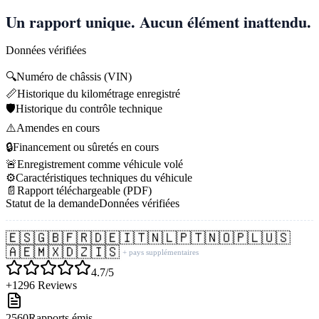
Un rapport unique. Aucun élément inattendu.
Données vérifiées
🔍
Numéro de châssis (VIN)
📏
Historique du kilométrage enregistré
🛡️
Historique du contrôle technique
⚠️
Amendes en cours
🔒
Financement ou sûretés en cours
🚨
Enregistrement comme véhicule volé
⚙️
Caractéristiques techniques du véhicule
📄
Rapport téléchargeable (PDF)
Statut de la demande
Données vérifiées
🇪🇸
🇬🇧
🇫🇷
🇩🇪
🇮🇹
🇳🇱
🇵🇹
🇳🇴
🇵🇱
🇺🇸
🇦🇪
🇲🇽
🇩🇿
🇮🇸
+ pays supplémentaires
4.7/5
+1296 Reviews
2560
Rapports émis