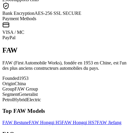
Bank Encryption
AES-256 SSL SECURE
Payment Methods
VISA / MC
Pay
Pal
FAW
FAW (First Automobile Works), fondée en 1953 en Chine, est l'un
des plus anciens constructeurs automobiles du pays.
Founded
1953
Origin
China
Group
FAW Group
Segment
Generalist
Petrol
Hybrid
Electric
Top
FAW
Models
FAW
Bestune
FAW
Hongqi H5
FAW
Hongqi HS7
FAW
Jiefang