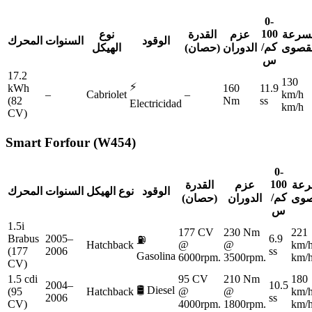
0-
100
لسرعة
عزم
القدرة
نوع
الوقود
السنوات
المحرك
كم/
لقصوى
الدوران
(حصان)
الهيكل
س
17.2
130
⚡
kWh
160
11.9
–
Cabriolet
–
km/h
(82
Nm
ss
Electricidad
km/h
CV)
Smart
Forfour (W454)
0-
100
رعة
عزم
القدرة
الوقود
نوع الهيكل
السنوات
المحرك
كم/
صوى
الدوران
(حصان)
س
1.5i
177 CV
230 Nm
221
Brabus
2005–
6.9
⛽
Hatchback
@
@
km/
(177
2006
ss
Gasolina
6000rpm.
3500rpm.
km/
CV)
1.5 cdi
95 CV
210 Nm
180
2004–
10.5
🛢️
Diesel
(95
Hatchback
@
@
km/
2006
ss
CV)
4000rpm.
1800rpm.
km/