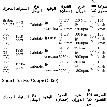
0-
100
سرعة
عزم
القدرة
نوع
الوقود
السنوات
المحرك
كم/
قصوى
الدوران
(حصان)
الهيكل
س
Brabus
75 CV
110 Nm
150
2003–
12.3
⛽
0.7i (75
Cabriolet
@
@
km/h
2007
ss
Gasolina
CV)
5250rpm.
2200rpm.
km/h
0.8d
41 CV
100 Nm
135
1999–
19.8
🛢️
Diesel
(41
Cabriolet
@
@
km/h
2007
ss
CV)
4200rpm.
1800rpm.
km/h
0.7 i
61 CV
95 Nm
135
1999–
15.5
⛽
(61
Cabriolet
@
@
km/h
2007
ss
Gasolina
CV)
5250rpm.
2000rpm.
km/h
0.7 i
50 CV
80 Nm
135
1998–
18.3
⛽
(50
Cabriolet
@
@
km/h
2007
ss
Gasolina
CV)
5250rpm.
1800rpm.
km/h
Smart
Fortwo Coupe (C450)
0-
100
السرعة
عزم
القدرة
نوع
الوقود
السنوات
المحرك
كم/
القصوى
الدوران
(حصان)
الهيكل
س