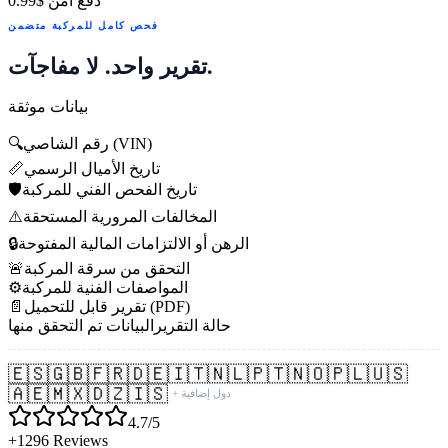
دفع آمن
$0.99
فحص كامل للمركبة متضمن
تقرير واحد. لا مفاجآت.
بيانات موثقة
رقم الشاصي (VIN)
🔍
تاريخ الأميال الرسمي
📏
تاريخ الفحص الفني للمركبة
🛡️
المخالفات المرورية المستحقة
⚠️
الرهن أو الالتزامات المالية المفتوحة
🔒
التحقق من سرقة المركبة
🚨
المواصفات الفنية للمركبة
⚙️
تقرير قابل للتحميل (PDF)
📄
حالة التقرير
البيانات تم التحقق منها
🇪🇸
🇬🇧
🇫🇷
🇩🇪
🇮🇹
🇳🇱
🇵🇹
🇳🇴
🇵🇱
🇺🇸
🇦🇪
🇲🇽
🇩🇿
🇮🇸
+ دول إضافية
4.7/5
+1296 Reviews