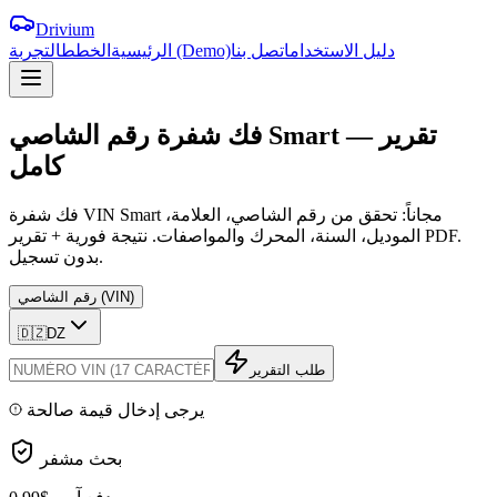
Drivium
دليل الاستخدام
اتصل بنا
التجربة (Demo)
الرئيسية
الخطط
تقرير
—
Smart
الشاصي
فك
شفرة
رقم
كامل
فك شفرة VIN Smart مجاناً: تحقق من رقم الشاصي، العلامة،
الموديل، السنة، المحرك والمواصفات. نتيجة فورية + تقرير PDF.
بدون تسجيل.
رقم الشاصي (VIN)
🇩🇿
DZ
طلب التقرير
يرجى إدخال قيمة صالحة
بحث مشفر