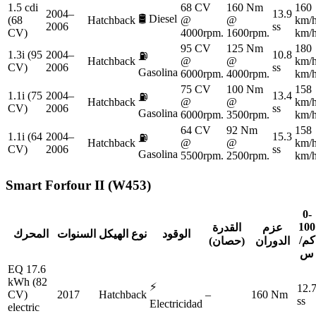
1.5 cdi
68 CV
160 Nm
160
2004–
13.9
🛢️
Diesel
(68
Hatchback
@
@
km/
2006
ss
CV)
4000rpm.
1600rpm.
km/
95 CV
125 Nm
180
1.3i (95
2004–
10.8
⛽
Hatchback
@
@
km/
CV)
2006
ss
Gasolina
6000rpm.
4000rpm.
km/
75 CV
100 Nm
158
1.1i (75
2004–
13.4
⛽
Hatchback
@
@
km/
CV)
2006
ss
Gasolina
6000rpm.
3500rpm.
km/
64 CV
92 Nm
158
1.1i (64
2004–
15.3
⛽
Hatchback
@
@
km/
CV)
2006
ss
Gasolina
5500rpm.
2500rpm.
km/
Smart
Forfour II (W453)
0-
100
عزم
القدرة
الوقود
نوع الهيكل
السنوات
المحرك
كم/
الدوران
(حصان)
س
EQ 17.6
kWh (82
⚡
12.
CV)
2017
Hatchback
–
160 Nm
ss
Electricidad
electric