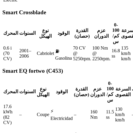
Smart
Crossblade
0-
100
سرعة
عزم
القدرة
نوع
الوقود
السنوات
المحرك
كم/
قصوى
الدوران
(حصان)
الهيكل
س
0.6 i
70 CV
100 Nm
135
2001–
16.8
⛽
(70
Cabriolet
@
@
km/h
2006
ss
Gasolina
CV)
5250rpm.
2250rpm.
km/h
Smart
EQ fortwo (C453)
0-
100
السرعة
عزم
القدرة
نوع
الوقود
السنوات
المحرك
كم/
القصوى
الدوران
(حصان)
الهيكل
س
17.6
130
⚡
kWh
160
11.5
–
Coupe
–
km/h
(82
Nm
ss
Electricidad
km/h
CV)