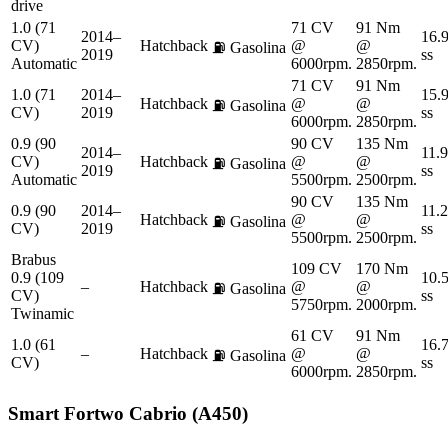
drive
1.0 (71
71 CV
91 Nm
2014–
16.
CV)
Hatchback
@
@
⛽
Gasolina
2019
ss
Automatic
6000rpm.
2850rpm.
71 CV
91 Nm
1.0 (71
2014–
15.
Hatchback
@
@
⛽
Gasolina
CV)
2019
ss
6000rpm.
2850rpm.
0.9 (90
90 CV
135 Nm
2014–
11.9
CV)
Hatchback
@
@
⛽
Gasolina
2019
ss
Automatic
5500rpm.
2500rpm.
90 CV
135 Nm
0.9 (90
2014–
11.2
Hatchback
@
@
⛽
Gasolina
CV)
2019
ss
5500rpm.
2500rpm.
Brabus
109 CV
170 Nm
0.9 (109
10.
–
Hatchback
@
@
⛽
Gasolina
CV)
ss
5750rpm.
2000rpm.
Twinamic
61 CV
91 Nm
1.0 (61
16.
–
Hatchback
@
@
⛽
Gasolina
CV)
ss
6000rpm.
2850rpm.
Smart
Fortwo Cabrio (A450)