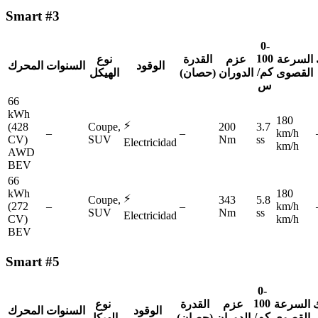
Smart
#3
0-
100
السرعة
عزم
القدرة
نوع
الوقود
السنوات
المحرك
كم/
القصوى
الدوران
(حصان)
الهيكل
س
66
kWh
180
⚡
(428
Coupe,
200
3.7
–
–
km/h
CV)
SUV
Nm
ss
Electricidad
km/h
AWD
BEV
66
kWh
180
⚡
Coupe,
343
5.8
(272
–
–
km/h
SUV
Nm
ss
Electricidad
CV)
km/h
BEV
Smart
#5
0-
100
ك
السرعة
عزم
القدرة
نوع
الوقود
السنوات
المحرك
كم/
القصوى
الدوران
(حصان)
الهيكل