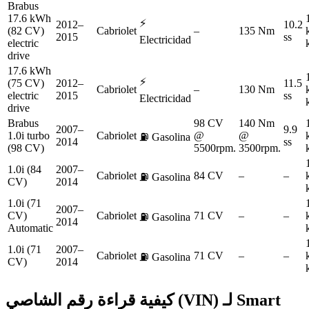
Brabus
17.6 kWh
⚡
2012–
10.2
(82 CV)
Cabriolet
–
135 Nm
2015
ss
Electricidad
electric
drive
17.6 kWh
⚡
(75 CV)
2012–
11.5
Cabriolet
–
130 Nm
electric
2015
ss
Electricidad
drive
Brabus
98 CV
140 Nm
2007–
9.9
1.0i turbo
Cabriolet
@
@
⛽
Gasolina
2014
ss
(98 CV)
5500rpm.
3500rpm.
1.0i (84
2007–
Cabriolet
84 CV
–
–
⛽
Gasolina
CV)
2014
1.0i (71
2007–
CV)
Cabriolet
71 CV
–
–
⛽
Gasolina
2014
Automatic
1.0i (71
2007–
Cabriolet
71 CV
–
–
⛽
Gasolina
CV)
2014
Smart
كيفية قراءة رقم الشاصي (VIN) لـ