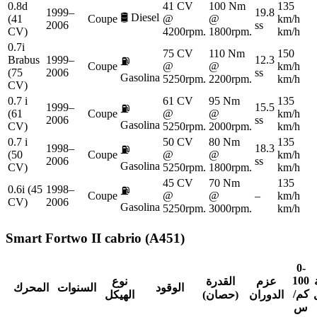
0.8d
41 CV
100 Nm
135
1999–
19.8
🛢️
Diesel
(41
Coupe
@
@
km/h
2006
ss
CV)
4200rpm.
1800rpm.
km/h
0.7i
75 CV
110 Nm
150
Brabus
1999–
12.3
⛽
Coupe
@
@
km/h
(75
2006
ss
Gasolina
5250rpm.
2200rpm.
km/h
CV)
0.7 i
61 CV
95 Nm
135
1999–
15.5
⛽
(61
Coupe
@
@
km/h
2006
ss
Gasolina
CV)
5250rpm.
2000rpm.
km/h
0.7 i
50 CV
80 Nm
135
1998–
18.3
⛽
(50
Coupe
@
@
km/h
2006
ss
Gasolina
CV)
5250rpm.
1800rpm.
km/h
45 CV
70 Nm
135
0.6i (45
1998–
⛽
Coupe
@
@
–
km/h
CV)
2006
Gasolina
5250rpm.
3000rpm.
km/h
Smart
Fortwo II cabrio (A451)
0-
100
عزم
القدرة
نوع
الوقود
السنوات
المحرك
كم/
الدوران
(حصان)
الهيكل
س