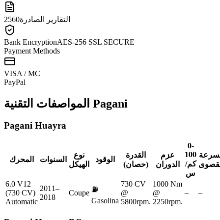
التقارير الصادرة
2560
Bank Encryption
AES-256 SSL SECURE
Payment Methods
VISA / MC
Pay
Pal
Pagani
المواصفات التقنية
Pagani
Huayra
0-
100
لسرعة
عزم
القدرة
نوع
الوقود
السنوات
المحرك
كم/
لقصوى
الدوران
(حصان)
الهيكل
س
6.0 V12
730 CV
1000 Nm
2011–
⛽
(730 CV)
Coupe
@
@
–
–
2018
Gasolina
Automatic
5800rpm.
2250rpm.