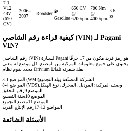
7.3
V12
650 CV
780 Nm
2006–
3.6
⛽
48V
Roadster
@
@
–
2007
ss
Gasolina
(650
6200rpm.
4000rpm.
CV)
Pagani
كيفية قراءة رقم الشاصي (VIN) لـ
VIN?
رقم الشاصي (VIN) لسيارة Pagani هو رمز فريد مكون من 17 حرفًا
يحتوي على جميع معلومات المركبة من المصنع. كل موضع له معنى
محدد يقوم نظام Drivium بفك شفرته تلقائيًا.
الشركة المصنّعة وبلد التجميع
المواضع 1-3 (WMI)
وصف المركبة: الموديل، المحرك، نوع الهيكل
المواضع 4-8 (VDS)
الموضع 9
رقم التحقق
الموضع 10
سنة التصنيع
الموضع 11
مصنع التجميع
المواضع 12-17
رقم الإنتاج الفريد
الأسئلة الشائعة