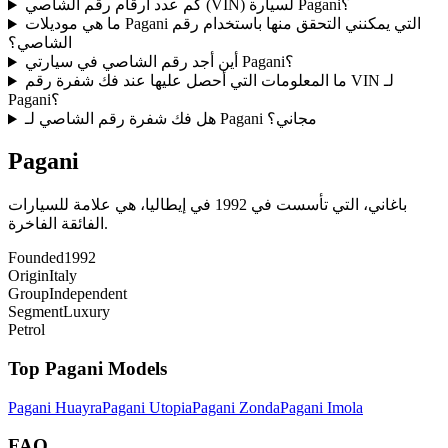
كم عدد أرقام رقم الشاصي (VIN) لسيارة Pagani؟
ما هي موديلات Pagani التي يمكنني التحقق منها باستخدام رقم
الشاصي؟
أين أجد رقم الشاصي في سيارتي Pagani؟
ما المعلومات التي أحصل عليها عند فك شفرة رقم VIN لـ
Pagani؟
هل فك شفرة رقم الشاصي لـ Pagani مجاني؟
Pagani
باغاني، التي تأسست في 1992 في إيطاليا، هي علامة للسيارات
الفائقة الفاخرة.
Founded
1992
Origin
Italy
Group
Independent
Segment
Luxury
Petrol
Top
Pagani
Models
Pagani
Huayra
Pagani
Utopia
Pagani
Zonda
Pagani
Imola
FAQ