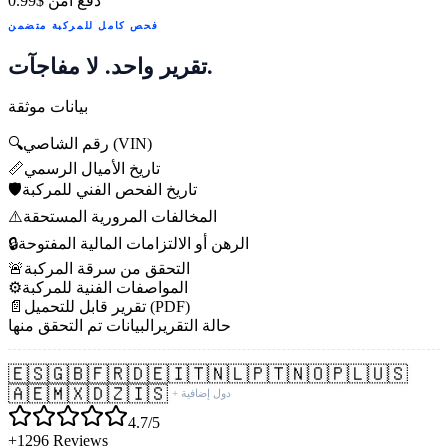
دفع آمن
$0.99
فحص كامل للمركبة متضمن
تقرير واحد. لا مفاجآت.
بيانات موثقة
رقم الشاصي (VIN)
🔍
تاريخ الأميال الرسمي
📏
تاريخ الفحص الفني للمركبة
🛡️
المخالفات المرورية المستحقة
⚠️
الرهن أو الالتزامات المالية المفتوحة
🔒
التحقق من سرقة المركبة
🚨
المواصفات الفنية للمركبة
⚙️
تقرير قابل للتحميل (PDF)
📄
حالة التقرير
البيانات تم التحقق منها
🇪🇸
🇬🇧
🇫🇷
🇩🇪
🇮🇹
🇳🇱
🇵🇹
🇳🇴
🇵🇱
🇺🇸
🇦🇪
🇲🇽
🇩🇿
🇮🇸
+ دول إضافية
4.7/5
+1296 Reviews