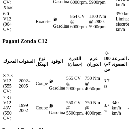
Gasolina
CV)
6000rpm.
5900rpm.
km/h
Xtrac
6.0
350 km
864 CV
1100 Nm
V12
Limita
⛽
–
Roadster
@
@ 2800-
–
(864
electr
Gasolina
6000rpm.
5900rpm.
CV)
km/h
Pagani
Zonda C12
0-
100
السرعة
عزم
القدرة
نوع
الوقود
السنوات
المحرك
كم/
القصوى
الدوران
(حصان)
الهيكل
س
S 7.3
555 CV
750 Nm
V12
2002–
3.7
⛽
Coupe
@
@
–
(555
2005
ss
Gasolina
5900rpm.
4050rpm.
CV)
7.3 i
V12
550 CV
750 Nm
340
1999–
3.7
⛽
48V
Coupe
@
@
km/h
2002
ss
Gasolina
(550
5500rpm.
4000rpm.
km/h
CV)