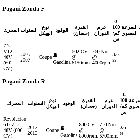
Pagani
Zonda F
0-
100
السرعة
عزم
القدرة
نوع
الوقود
السنوات
المحرك
كم/
القصوى
الدوران
(حصان)
الهيكل
س
7.3
V12
602 CV
760 Nm
2005–
3.6
⛽
48V
Coupe
@
@
–
2007
ss
Gasolina
(602
6150rpm.
4000rpm.
CV)
Pagani
Zonda R
0-
100
سرعة
عزم
القدرة
نوع
الوقود
السنوات
المحرك
كم/
قصوى
الدوران
(حصان)
الهيكل
س
Revolucion
6.0 V12
800 CV
710 Nm
2013–
2.6
⛽
48V (800
Coupe
@
@
–
2013
ss
Gasolina
CV)
8000rpm.
5700rpm.