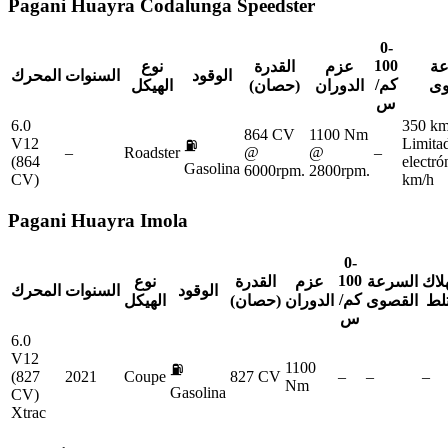
Pagani
Huayra Codalunga Speedster
0-
100
عة
عزم
القدرة
نوع
الوقود
السنوات
المحرك
كم/
وى
الدوران
(حصان)
الهيكل
س
6.0
350 km
864 CV
1100 Nm
V12
Limita
⛽
–
Roadster
@
@
–
(864
electr
Gasolina
6000rpm.
2800rpm.
CV)
km/h
Pagani
Huayra Imola
0-
100
لاك
السرعة
عزم
القدرة
نوع
الوقود
السنوات
المحرك
كم/
لط
القصوى
الدوران
(حصان)
الهيكل
س
6.0
V12
1100
⛽
(827
2021
Coupe
827 CV
–
–
–
Nm
Gasolina
CV)
Xtrac