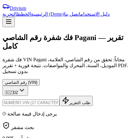
Drivium
دليل الاستخدام
اتصل بنا
التجربة (Demo)
الرئيسية
الخطط
تقرير
—
Pagani
الشاصي
فك
شفرة
رقم
كامل
فك شفرة VIN Pagani مجاناً: تحقق من رقم الشاصي، العلامة،
الموديل، السنة، المحرك والمواصفات. نتيجة فورية + تقرير PDF.
بدون تسجيل.
رقم الشاصي (VIN)
🇩🇿
DZ
طلب التقرير
يرجى إدخال قيمة صالحة
بحث مشفر